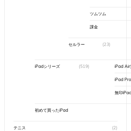
ツムツム
課金
セルラー
(23)
iPadシリーズ
(519)
iPad A
iPad Pr
無印iP
初めて買ったiPad
テニス
(2)