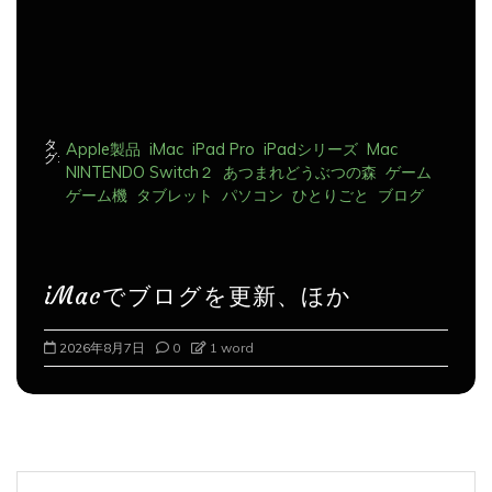
タ
Apple製品
iMac
iPad Pro
iPadシリーズ
Mac
グ:
NINTENDO Switch２
あつまれどうぶつの森
ゲーム
ゲーム機
タブレット
パソコン
ひとりごと
ブログ
iMacでブログを更新、ほか
2026年8月8日
0
1 word