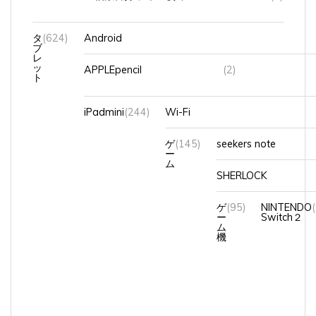
タ
(624)
Android
ブ
レ
ッ
APPLEpencil
(2)
ト
iPadmini
(244)
Wi-Fi
ゲ
(145)
seekers note
ー
ム
SHERLOCK
ゲ
(95)
NINTENDO
ー
Switch２
ム
機