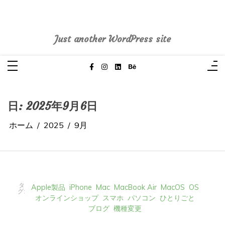
コ
ン
pasoblogdiary
テ
ン
ツ
へ
Just another WordPress site
ス
キ
ッ
プ
日:
2025年9月6日
ホーム
2025
9月
タ
Apple製品
iPhone
Mac
MacBook Air
MacOS
OS
グ:
オンラインショップ
スマホ
パソコン
ひとりごと
ブログ
機種変更