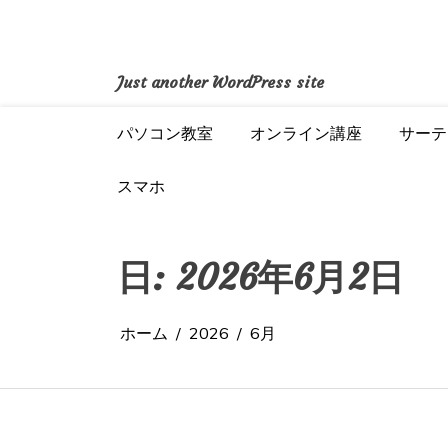
コ
ン
テ
ン
Just another WordPress site
ツ
へ
パソコン教室
オンライン講座
サーテ
ス
キ
ッ
スマホ
プ
日:
2026年6月2日
ホーム
2026
6月