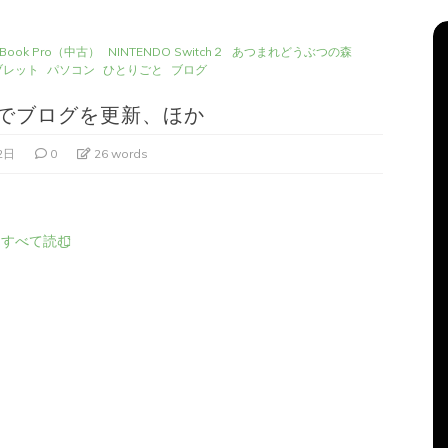
Book Pro（中古）
NINTENDO Switch２
あつまれどうぶつの森
ブレット
パソコン
ひとりごと
ブログ
Proでブログを更新、ほか
2日
0
26 words
すべて読む
リーズ
タ
Apple製品
iMac
iPad Pro
iPadシリーズ
グ:
Mac
NINTENDO Switch２
機
あつまれどうぶつの森
ゲーム
ゲーム機
グ
タブレット
パソコン
ひとりごと
ブログ
ほか
iMacでブログを更新、ほか