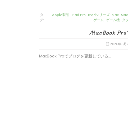
タ
Apple製品
iPad Pro
iPadシリーズ
Mac
Mac
グ:
ゲーム
ゲーム機
タ
MacBook 
2026年6月
MacBook Proでブログを更新している...
タ
Apple製品
iMac
iPad Pro
iPadシ
グ:
Mac
NINTENDO Switch２
あつまれどうぶつの森
ゲーム
ゲーム
タブレット
パソコン
ひとりごと
ブロ
iMacでブログを更新、