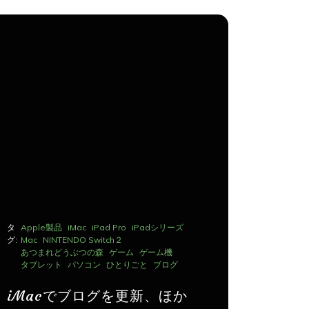
タ
Apple製品
iMac
iPad Pro
iPadシリーズ
タ
Apple製品
グ:
Mac
NINTENDO Switch２
グ:
Mac
NINTE
あつまれどうぶつの森
ゲーム
ゲーム機
あつまれど
タブレット
パソコン
ひとりごと
ブログ
タブレット
iMacでブログを更新、ほか
iMac