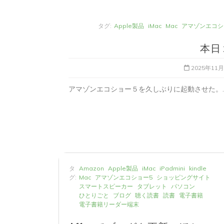
タグ:
Apple製品
iMac
Mac
アマゾンエコシ
本日
2025年11
アマゾンエコショー５を久しぶりに起動させた。..
タ
Apple製品
iMac
iPad Pro
iPadシ
タ
Amazon
Apple製品
iMac
iPadmini
kindle
グ:
Mac
NINTENDO Switch２
グ:
Mac
アマゾンエコショー5
ショッピングサイト
あつまれどうぶつの森
ゲーム
ゲーム
スマートスピーカー
タブレット
パソコン
タブレット
パソコン
ひとりごと
ブロ
ひとりごと
ブログ
聴く読書
読書
電子書籍
電子書籍リーダー端末
iMacでブログを更新、