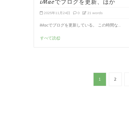
iMacでブログを更新、ほか
2026年8月4日
0
1 word
2025年11月24日
0
21 words
iMacでブログを更新している。 この時間な...
すべて読む
投
1
2
稿
の
ペ
ー
ジ