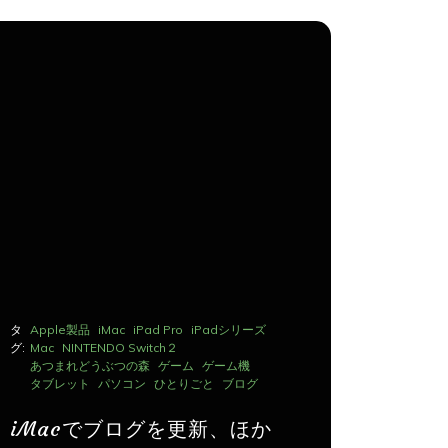
タ
Apple製品
iMac
iPad Pro
iPadシリーズ
タ
Apple製品
グ:
Mac
NINTENDO Switch２
グ:
Mac
NINTE
あつまれどうぶつの森
ゲーム
ゲーム機
あつまれど
タブレット
パソコン
ひとりごと
ブログ
タブレット
iMacでブログを更新、ほか
iMac