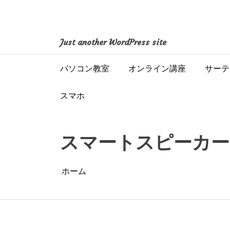
コ
ン
テ
ン
Just another WordPress site
ツ
へ
パソコン教室
オンライン講座
サーテ
ス
キ
ッ
スマホ
プ
スマートスピーカー
ホーム