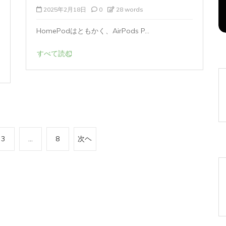
2025年2月18日
0
28 words
2026年8月5日
0
1 word
HomePodはともかく、AirPods P...
すべて読む
3
…
8
次ヘ