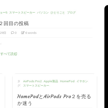
ョー5
スマートスピーカー
パソコン
ひとりごと
ブログ
２回目の投稿
月29日
0
6 words
.
すべて読む
リーズ
タ
Apple製品
iMac
iPad Pro
iPadシリーズ
タ
AirPods Pro2
Apple製品
HomePod
イヤホン
グ:
Mac
NINTENDO Switch２
グ:
スマートスピーカー
機
あつまれどうぶつの森
ゲーム
ゲーム機
グ
タブレット
パソコン
ひとりごと
ブログ
HomePodとAirPods Pro２を売る
か迷う
ほか
iMacでブログを更新、ほか