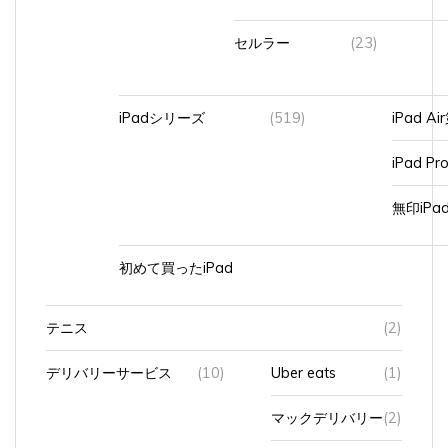
セルラー
(23)
iPadシリーズ
(519)
iPad A
iPad Pr
無印iP
初めて買ったiPad
テニス
(2)
デリバリーサービス
(10)
Uber eats
(1)
マックデリバリー
(2)
出前館
(7)