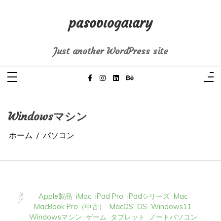
コ
ン
pasoblogdiary
テ
ン
ツ
へ
Just another WordPress site
ス
キ
ッ
プ
Windowsマシン
ホーム
パソコン
タ
Apple製品
iMac
iPad Pro
iPadシリーズ
Mac
グ:
MacBook Pro（中古）
MacOS
OS
Windows11
Windowsマシン
ゲーム
タブレット
ノートパソコン
パソコン
ひとりごと
ブログ