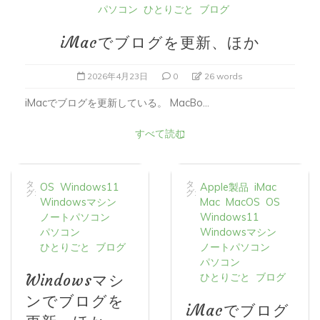
iMacでブログを更新、ほか
2026年4月23日
0
26 words
iMacでブログを更新している。 MacBo...
すべて読む
タ
タ
OS
Windows11
Apple製品
iMac
グ:
グ:
Windowsマシン
Mac
MacOS
OS
ノートパソコン
Windows11
パソコン
Windowsマシン
ひとりごと
ブログ
ノートパソコン
パソコン
ひとりごと
ブログ
Windowsマシ
ンでブログを
iMacでブログ
更新、ほか
を更新、ほか