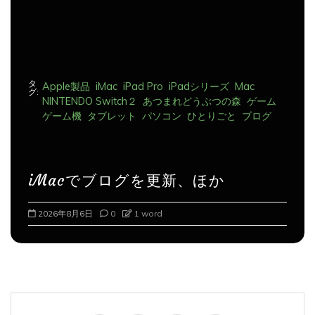
タ
Apple製品
iMac
iPad Pro
iPadシリーズ
Mac
グ:
NINTENDO Switch２
あつまれどうぶつの森
ゲーム
ゲーム機
タブレット
パソコン
ひとりごと
ブログ
iMacでブログを更新、ほか
2026年8月7日
0
1 word