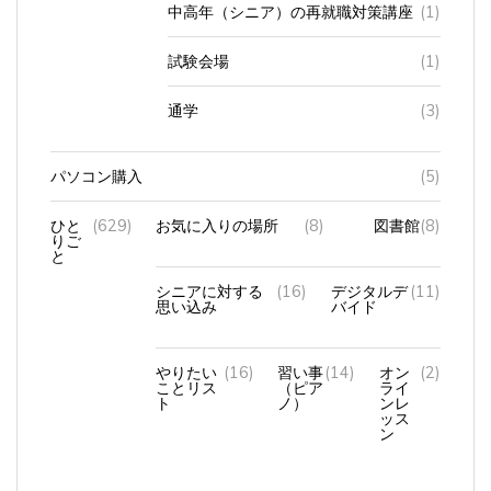
中高年（シニア）の再就職対策講座
(1)
試験会場
(1)
通学
(3)
パソコン購入
(5)
ひと
(629)
お気に入りの場所
(8)
図書館
(8)
りご
と
シニアに対する
(16)
デジタルデ
(11)
思い込み
バイド
やりたい
(16)
習い事
(14)
オン
(2)
ことリス
（ピア
ライ
ト
ノ）
ンレ
ッス
ン