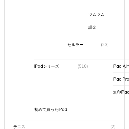
ツムツム
課金
セルラー
(23)
iPadシリーズ
(518)
iPad A
iPad Pr
無印iP
初めて買ったiPad
テニス
(2)