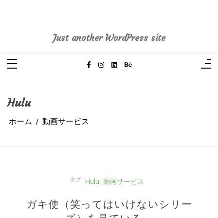
コ
ン
pasoblogdiary
テ
ン
ツ
へ
Just another WordPress site
ス
キ
ッ
プ
Hulu
ホーム
動画サービス
タグ:
Hulu
動画サービス
ガキ使（笑ってはいけないシリー