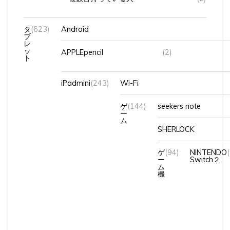
タ
(623)
Android
ブ
レ
ッ
APPLEpencil
(2)
ト
iPadmini
(243)
Wi-Fi
ゲ
(144)
seekers note
ー
ム
SHERLOCK
ゲ
(94)
NINTENDO
ー
Switch２
ム
機