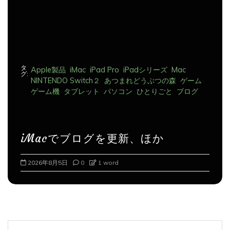
タ
Apple製品
iMac
iPad Pro
iPadシリーズ
Mac
グ:
NINTENDO Switch２
あつまれどうぶつの森
ゲーム
ゲーム機
タブレット
パソコン
ひとりごと
ブログ
iMacでブログを更新、ほか
2026年8月6日
0
1 word