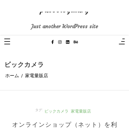
コ
ン
pasoblogdiary
テ
ン
ツ
へ
Just another WordPress site
ス
キ
ッ
プ
ビックカメラ
ホーム
家電量販店
タグ:
ビックカメラ
家電量販店
オンラインショップ（ネット）を利