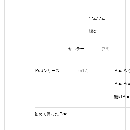
ツムツム
課金
セルラー
(23)
iPadシリーズ
(517)
iPad A
iPad Pr
無印iP
初めて買ったiPad
テニス
(2)