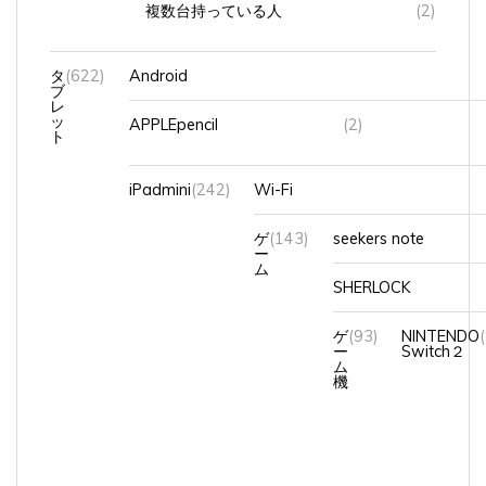
タ
(622)
Android
ブ
レ
ッ
APPLEpencil
(2)
ト
iPadmini
(242)
Wi-Fi
ゲ
(143)
seekers note
ー
ム
SHERLOCK
ゲ
(93)
NINTENDO
ー
Switch２
ム
機