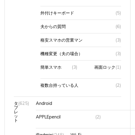
外付けキーボード
(5)
夫からの質問
(6)
格安スマホの営業マン
(3)
機種変更（夫の場合）
(3)
簡単スマホ
(3)
画面ロック
(1)
複数台持っている人
(2)
タ
(625)
Android
ブ
レ
ッ
APPLEpencil
(2)
ト
iPadmini
(245)
Wi-Fi