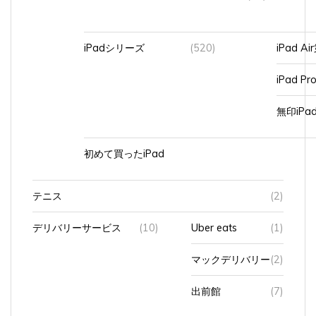
iPadシリーズ
(520)
iPad A
iPad Pr
無印iP
初めて買ったiPad
テニス
(2)
デリバリーサービス
(10)
Uber eats
(1)
マックデリバリー
(2)
出前館
(7)