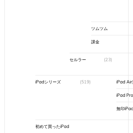
ツムツム
課金
セルラー
(23)
iPadシリーズ
(519)
iPad A
iPad Pr
無印iP
初めて買ったiPad