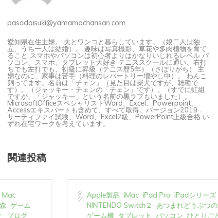
pasodaisuki@yamamochansan.com
愛知県在住主婦。 夫とワンコと暮らしています。（娘二人は独
立、うち一人は結婚）。 趣味は写真撮影、草花や多肉植物を育て
ること スマホやパソコンは初心者よりはかなりいじれるレベル パ
ソコン、スマホ、タブレット大好き テニススクールに通い、右打
ちでも左打でも、初級に昇級（テニス歴5年）（さぼりがち） 主
婦なのに、家事は苦手（料理のレパートリー増やし中）。 わんこ
飼ってます。名前は「チェン」（見た目は柴犬ですが、雑種で
す）。（ジャッキー・チェンの「チェン」です）。（すでに虹組
ですが、「ジャッキー」という名前の黒ラブもいました）。
MicrosoftOfficeスペシャリストWord、Excel、Powerpoint、
Accessエキスパートも含めて、すべて取得。バージョン2019．
サーティファイ試験、Word、Excel2級、PowerPoint上級合格 い
ずれ在宅ワークを考えています。
関連投稿
タ
Apple製品
iMac
iPad Pro
iPadシリーズ
Mac
グ:
NINTENDO Switch２
あつまれどうぶつの森
ゲーム
ゲーム機
タブレット
パソコン
ひとりごと
ブログ