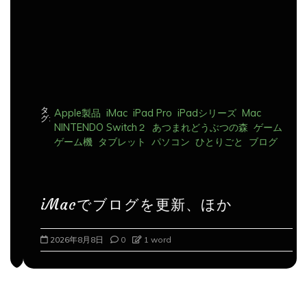
タ
Apple製品
iMac
iPad Pro
iPadシリーズ
Mac
グ:
NINTENDO Switch２
あつまれどうぶつの森
ゲーム
ゲーム機
タブレット
パソコン
ひとりごと
ブログ
iMacでブログを更新、ほか
2026年8月8日
0
1 word