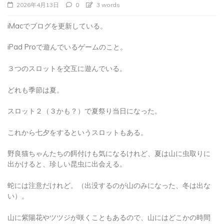
iMacでブログを更新している。
iPad Proで遊んでいるゲームのこと。
３つのスロットを交互に遊んでいる。
どれも季節は夏。
スロット２（３かも？）で夏祭り当日になった。
これから七夕をするというスロットもある。
野良猫ちゃんたちの餌付けも気になるけれど、夏は山に虫取りに
出かけると、珍しい昆虫に出会える。
蛇には注意だけれど。（出没するのが山のみになった、冬は出な
い）。
山に紫陽花やツツジが咲くこともあるので、山にはどこかの時間
帯で行かないと。