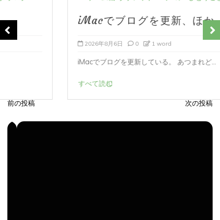
iMacでブログを更新、ほか
2026年8月6日
0
1 word
iMacでブログを更新している。 あつまれど...
すべて読む
前の投稿
次の投稿
投
稿
ナ
ビ
ゲ
ー
シ
ョ
ン