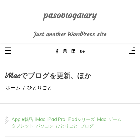
コ
ン
テ
pasoblogdiary
ン
ツ
へ
Just another WordPress site
ス
キ
ッ
プ
iMacでブログを更新、ほか
ホーム
ひとりごと
タ
Apple製品
iMac
iPad Pro
iPadシリーズ
Mac
ゲーム
グ:
タブレット
パソコン
ひとりごと
ブログ
2026年4月13日
0
3 words