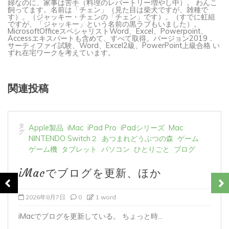
す）。（ジャッキー・チェンの「チェン」です）。（すでに虹組
ですが、「ジャッキー」という名前の黒ラブもいました）。
MicrosoftOfficeスペシャリストWord、Excel、Powerpoint、
Accessエキスパートも含めて、すべて取得。バージョン2019．
サーティファイ試験、Word、Excel2級、PowerPoint上級合格 い
ずれ在宅ワークを考えています。
関連投稿
タ
Apple製品
iMac
iPad Pro
iPadシリーズ
Mac
グ:
NINTENDO Switch２
あつまれどうぶつの森
ゲーム
ゲーム機
タブレット
パソコン
ひとりごと
ブログ
iMacでブログを更新、ほか
2026年8月6日
0
1 word
iMacでブログを更新している。 あつまれど...
すべて読む