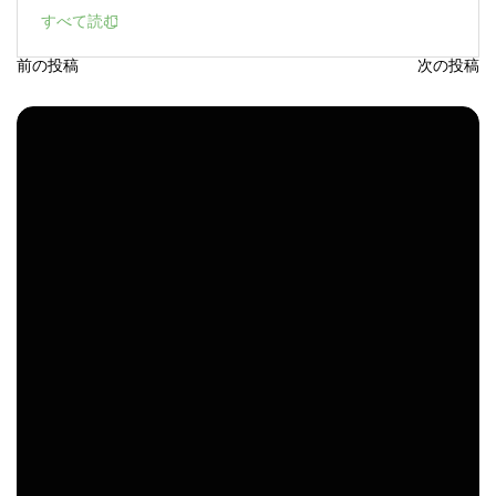
前の投稿
次の投稿
投
稿
ナ
ビ
ゲ
ー
シ
ョ
ン
タ
Apple製品
iMac
iPad Pro
iPadシリーズ
Mac
グ: