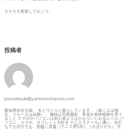
そろそろ更新しておこう。
投稿者
pasodaisuki@yamamochansan.com
愛知県在住主婦。 夫とワンコと暮らしています。（娘二人は独
立、うち一人は結婚）。 趣味は写真撮影、草花や多肉植物を育て
ること スマホやパソコンは初心者よりはかなりいじれるレベル パ
ソコン、スマホ、タブレット大好き テニススクールに通い、右打
ちでも左打でも、初級に昇級（テニス歴5年）（さぼりがち） 主
婦なのに、家事は苦手（料理のレパートリー増やし中）。 わんこ
飼ってます。名前は「チェン」（見た目は柴犬ですが、雑種で