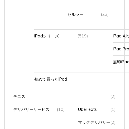
セルラー
(23)
iPadシリーズ
(519)
iPad A
iPad Pr
無印iP
初めて買ったiPad
テニス
(2)
デリバリーサービス
(10)
Uber eats
(1)
マックデリバリー
(2)
出前館
(7)