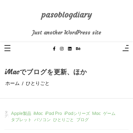
コ
ン
テ
pasoblogdiary
ン
ツ
へ
Just another WordPress site
ス
キ
ッ
プ
iMacでブログを更新、ほか
ホーム
ひとりごと
タ
Apple製品
iMac
iPad Pro
iPadシリーズ
Mac
ゲーム
グ:
タブレット
パソコン
ひとりごと
ブログ
2026年4月15日
0
4 words