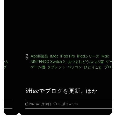
ョ
ン
タ
Apple製品
iMac
iPad Pro
iPadシリーズ
Mac
グ:
NINTENDO Switch２
あつまれどうぶつの森
ゲーム
ゲーム機
タブレット
パソコン
ひとりごと
ブログ
iMacでブログを更新、ほか
2026年8月10日
0
2 words