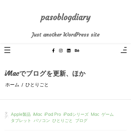
コ
ン
テ
pasoblogdiary
ン
ツ
へ
Just another WordPress site
ス
キ
ッ
プ
iMacでブログを更新、ほか
ホーム
ひとりごと
タ
Apple製品
iMac
iPad Pro
iPadシリーズ
Mac
ゲーム
グ:
タブレット
パソコン
ひとりごと
ブログ
2026年4月24日
0
3 words