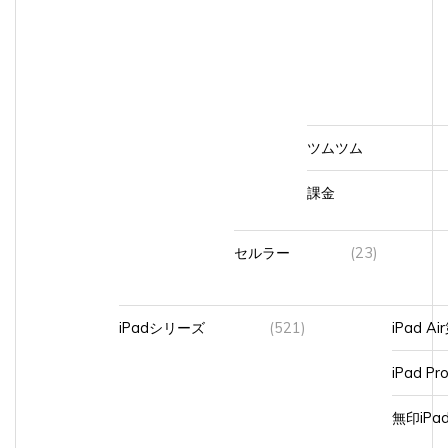
ツムツム
課金
セルラー
(23)
iPadシリーズ
(521)
iPad A
iPad Pr
無印iP
初めて買ったiPad