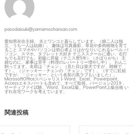
pasodaisuki@yamamochansan.com
愛知県在住主婦。 夫とワンコと暮らしています。（娘二人は独
立、うち一人は結婚）。 趣味は写真撮影、草花や多肉植物を育て
ること スマホやパソコンは初心者よりはかなりいじれるレベル パ
ソコン、スマホ、タブレット大好き テニススクールに通い、右打
ちでも左打でも、初級に昇級（テニス歴5年）（さぼりがち） 主
婦なのに、家事は苦手（料理のレパートリー増やし中）。 わんこ
飼ってます。名前は「チェン」（見た目は柴犬ですが、雑種で
す）。（ジャッキー・チェンの「チェン」です）。（すでに虹組
ですが、「ジャッキー」という名前の黒ラブもいました）。
MicrosoftOfficeスペシャリストWord、Excel、Powerpoint、
Accessエキスパートも含めて、すべて取得。バージョン2019．
サーティファイ試験、Word、Excel2級、PowerPoint上級合格 い
ずれ在宅ワークを考えています。
関連投稿
タ
Apple製品
iMac
iPad Pro
iPadシリーズ
Mac
グ:
NINTENDO Switch２
あつまれどうぶつの森
ゲーム