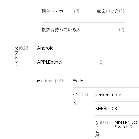
簡単スマホ
(3)
画面ロック
(1)
複数台持っている人
(2)
タ
(626)
Android
ブ
レ
ッ
APPLEpencil
(2)
ト
iPadmini
(246)
Wi-Fi
ゲ
(147)
seekers note
ー
ム
SHERLOCK
ゲ
(97)
NINTENDO
ー
Switch２
ム
機