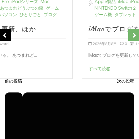
ゲーム機
タブレット
パソコン
ひとりごと
ブログ
iMacでブログを更新、ほか
2026年8月8日
0
1 word
iMacでブログを更新している。 あつまれど...
すべて読む
前の投稿
次の投稿
投
稿
ナ
ビ
ゲ
ー
シ