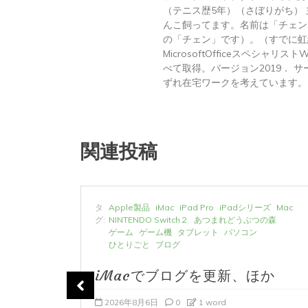
（テニス歴5年）（さぼりがち）
んこ飼ってます。名前は「チェン
の「チェン」です）。（すでに虹
MicrosoftOfficeスペシャリス
べて取得。バージョン2019． サーテ
ずれ在宅ワークを考えています。
関連投稿
ーズ
Mac
タ
Apple製品
iMac
iPad Pro
iPadシリーズ
Mac
の森
グ:
NINTENDO Switch２
あつまれどうぶつの森
ゲーム
ゲーム機
タブレット
パソコン
ひとりごと
ブログ
か
iMacでブログを更新、ほか
2026年8月6日
0
1 word