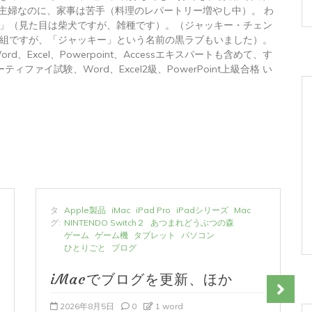
 主婦なのに、家事は苦手（料理のレパートリー増やし中）。 わ
」（見た目は柴犬ですが、雑種です）。（ジャッキー・チェン
組ですが、「ジャッキー」という名前の黒ラブもいました）。
トWord、Excel、Powerpoint、Accessエキスパートも含めて、す
ィファイ試験、Word、Excel2級、PowerPoint上級合格 い
タ
Apple製品
iMac
iPad Pro
iPadシリーズ
Mac
グ:
NINTENDO Switch２
あつまれどうぶつの森
ゲーム
ゲーム機
タブレット
パソコン
ひとりごと
ブログ
iMacでブログを更新、ほか
2026年8月5日
0
1 word