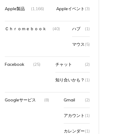
Apple製品
(1,166)
Appleイベント
(3)
iMacでブログを更新している。 あつまれど...
iMacで
すべて読む
すべて読
Ｃｈｒｏｍｅｂｏｏｋ
(40)
ハブ
(1)
マウス
(5)
Facebook
(25)
チャット
(2)
知り合いかも？
(1)
Googleサービス
(8)
Gmail
(2)
アカウント
(1)
カレンダー
(1)