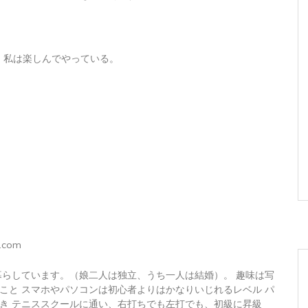
、私は楽しんでやっている。
.com
暮らしています。（娘二人は独立、うち一人は結婚）。 趣味は写
こと スマホやパソコンは初心者よりはかなりいじれるレベル パ
き テニススクールに通い、右打ちでも左打でも、初級に昇級