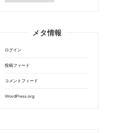
カ
イ
ブ
メタ情報
ログイン
投稿フィード
コメントフィード
タ
Apple製品
iMac
iPad Pro
iPadシリーズ
Mac
タ
Appl
グ:
NINTENDO Switch２
あつまれどうぶつの森
グ:
NINTE
WordPress.org
ゲーム
ゲーム機
タブレット
パソコン
ゲーム
ひとりごと
ブログ
ひとり
iMacでブログを更新、ほか
iMa
2026年8月4日
0
1 word
2026年