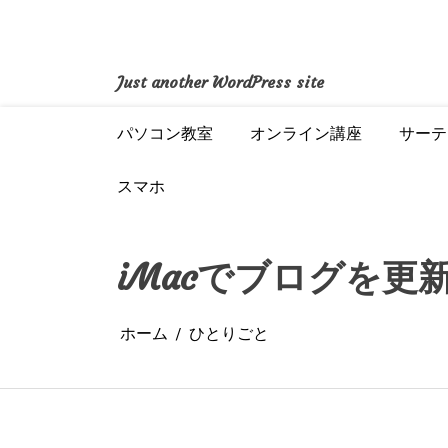
コ
ン
テ
ン
Just another WordPress site
ツ
へ
パソコン教室
オンライン講座
サーテ
ス
キ
ッ
スマホ
プ
iMacでブログを更
ホーム
ひとりごと