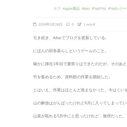
タグ:
Apple製品
iMac
iPad Pro
iPadシリー
2026年5月26日
0
1 word
引き続き、iMacでブログを更新している。
にほんの田舎暮らしというゲームのこと。
確かに移住1年目で夏祭りはできたのだが、そのあ
竹を集めるため、資料館の作業を開始した。
タ
Apple製品
iMac
iPad Pro
iPadシ
グ:
Mac
NINTENDO Switch２
とはいえ、作業はほとんど進まなかった。今はくい
あつまれどうぶつの森
ゲーム
ゲーム
タブレット
パソコン
ひとりごと
ブロ
山の解放はがんばったけれど6月に入ってしまってい
iMacでブログを更
山菜が取れる5月中にと思ったけれど、無理だった。
か