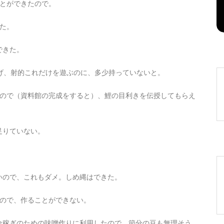
ことができたので。
2026年8月7日
0
1 word
た。
できた。
げ、射的これだけを遊ぶのに、多少持っていないと。
いので（資料館の完成をすると）、鯉の目利きを伝授してもらえ
足りていない。
いので、これもダメ。しめ縄はできた。
たので、作ることができない。
金稼ぎのための味噌作りに利用したので、節分の豆も無理そう