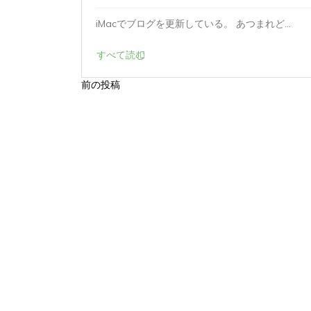
時...
iMacでブログを更新している。 あつまれど...
すべて読む
前の投稿
投
稿
ナ
ビ
ゲ
ー
シ
ョ
ン