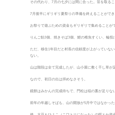
その代わり、7月の七夕には間に合った。笹を取る
2026年8月6日
0
1 word
7月後半にギリギリ夏祭りの準備を終えることができ
お祭りで遊ぶための資金もギリギリで集めることが
りんご飴3個、焼きそば3個、鯉の稚魚すくい、輪投
ただ、移住1年目だと村長の信頼度が上がっていな
ない。
山は階段は全て完成したが、山小屋に敷く干し草が
なので、初日の出は拝めなさそう。
鏡餅はみかんの完成待ちで、門松は稲の藁が足りな
前年の年越しそばも、山の開放が5月中ではなかっ
後、大豆もひよこ（ニワトリになった）の餌とか資