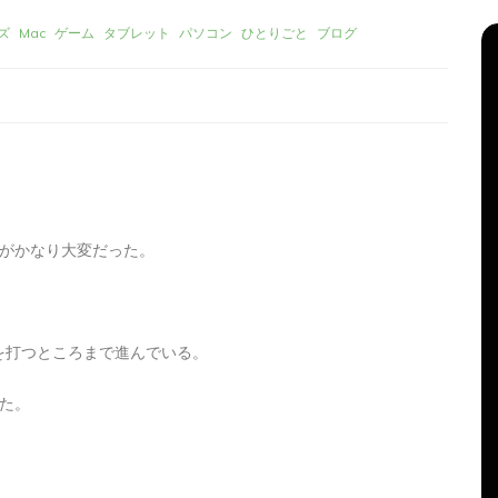
ズ
Mac
ゲーム
タブレット
パソコン
ひとりごと
ブログ
とがかなり大変だった。
リーズ
タ
Apple製品
iMac
iPad Pro
iPadシリーズ
グ:
Mac
NINTENDO Switch２
を打つところまで進んでいる。
機
あつまれどうぶつの森
ゲーム
ゲーム機
グ
タブレット
パソコン
ひとりごと
ブログ
た。
新、ほ
iMacでブログを更新、ほ
か