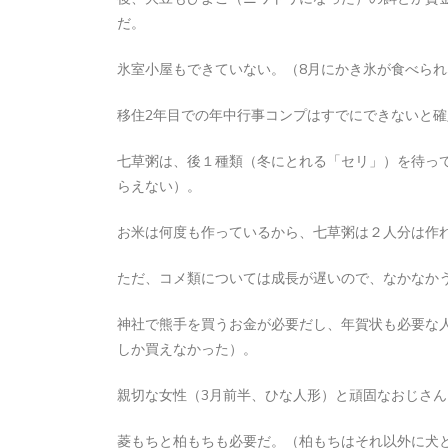
だ。
氷室小屋もできていない。（8月にかき氷が食べられ
移住2年目での年中行事コンプはすでにできないと
七草粥は、後１種類（冬にとれる「セリ」）を待っ
らえない）。
お米は何度も作っているから、七草粥は２人分は作
ただ、コメ類については成長が遅いので、なかなか
神社で熊手を買うお金が必要だし、年賀状も必要な
しか買えなかった）。
親切な女性（3月前半、ひな人形）と頑固なおじさん
菱もちと柏もちも必要だ。（柏もちはそれ以外に犬