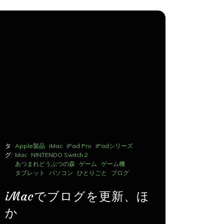
タ
Apple製品
iMac
iPad Pro
iPadシリーズ
タ
Apple製品
グ:
Mac
NINTENDO Switch２
グ:
Mac
NINTE
あつまれどうぶつの森
ゲーム
ゲーム機
あつまれど
タブレット
パソコン
ひとりごと
ブログ
タブレット
iMacでブログを更新、ほ
iMac
か
か