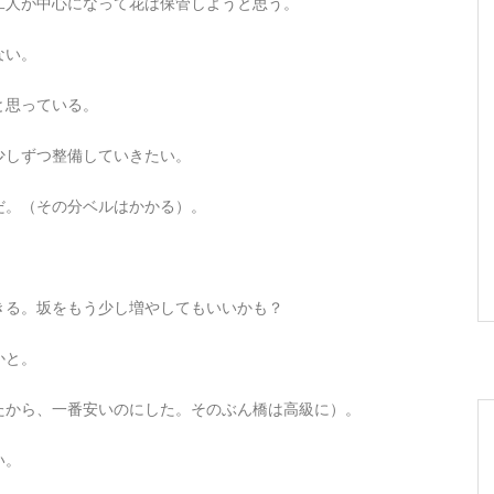
二人が中心になって花は保管しようと思う。
ない。
と思っている。
少しずつ整備していきたい。
だ。（その分ベルはかかる）。
。
きる。坂をもう少し増やしてもいいかも？
かと。
たから、一番安いのにした。そのぶん橋は高級に）。
い。