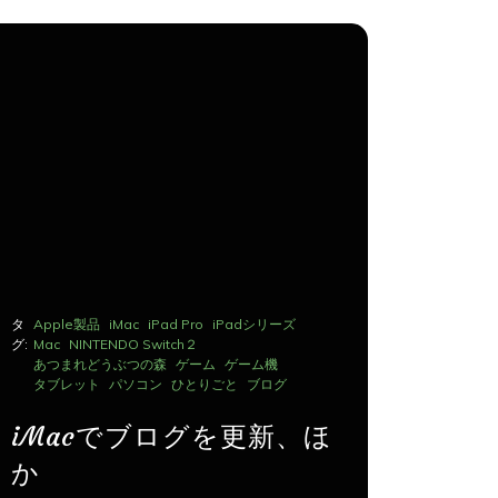
タ
Apple製品
iMac
iPad Pro
iPadシリーズ
タ
Apple製品
グ:
Mac
NINTENDO Switch２
グ:
Mac
NINTE
あつまれどうぶつの森
ゲーム
ゲーム機
あつまれど
タブレット
パソコン
ひとりごと
ブログ
タブレット
iMacでブログを更新、ほ
iMac
か
か