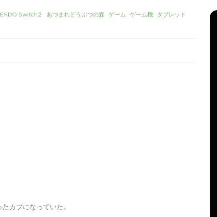
TENDO Switch２
あつまれどうぶつの森
ゲーム
ゲーム機
タブレット
リーズ
タ
Apple製品
iMac
iPad Pro
iPadシリーズ
グ:
Mac
NINTENDO Switch２
機
あつまれどうぶつの森
ゲーム
ゲーム機
グ
タブレット
パソコン
ひとりごと
ブログ
新、ほ
iMacでブログを更新、ほ
か
ったカブになっていた。