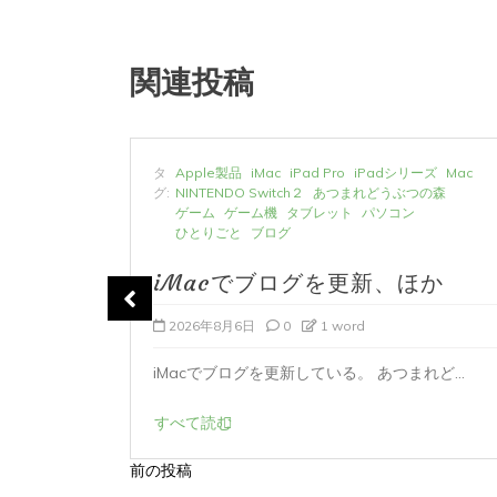
関連投稿
ーズ
Mac
タ
Apple製品
iMac
iPad Pro
iPadシリーズ
Mac
の森
グ:
NINTENDO Switch２
あつまれどうぶつの森
ゲーム
ゲーム機
タブレット
パソコン
ひとりごと
ブログ
か
iMacでブログを更新、ほか
2026年8月6日
0
1 word
時...
iMacでブログを更新している。 あつまれど...
すべて読む
前の投稿
投