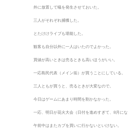
2026年8月6日
0
1 word
外に放置して蟻を発生させておいた。
三人がそれぞれ捕獲した。
とたけけライブも堪能した。
観客も自分以外に一人はいたのでよかった。
買値が高いときは売るときも高いほうがいい。
一応島民代表（メイン垢）が買うことにしている。
三人ともが買うと、売るときが大変なので。
今日はゲームにあまり時間を割かなかった。
一応、明日が花火大会（日付を進めすぎて、8月に
午前中はまたカブを買いに行かないといけない。