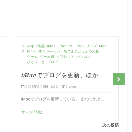
タ
Apple製品
iMac
iPad Pro
iPadシリーズ
Mac
グ:
NINTENDO Switch２
あつまれどうぶつの森
ゲーム
ゲーム機
タブレット
パソコン
ひとりごと
ブログ
iMacでブログを更新、ほか
2026年8月5日
0
1 word
iMacでブログを更新している。 あつまれど...
すべて読む
次の投稿