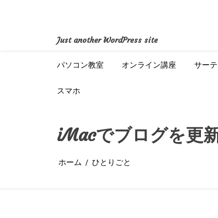
コ
ン
テ
ン
Just another WordPress site
ツ
へ
パソコン教室
オンライン講座
サーテ
ス
キ
ッ
スマホ
プ
iMacでブログを更
ホーム
ひとりごと