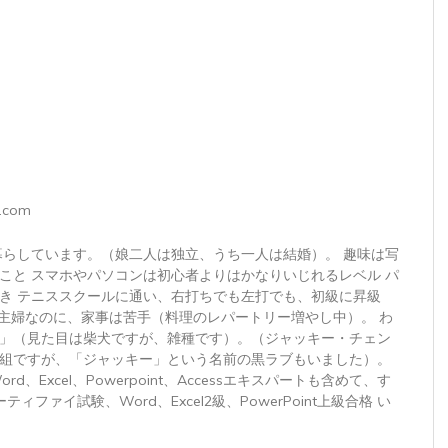
.com
暮らしています。（娘二人は独立、うち一人は結婚）。 趣味は写
こと スマホやパソコンは初心者よりはかなりいじれるレベル パ
き テニススクールに通い、右打ちでも左打でも、初級に昇級
 主婦なのに、家事は苦手（料理のレパートリー増やし中）。 わ
」（見た目は柴犬ですが、雑種です）。（ジャッキー・チェン
組ですが、「ジャッキー」という名前の黒ラブもいました）。
トWord、Excel、Powerpoint、Accessエキスパートも含めて、す
ィファイ試験、Word、Excel2級、PowerPoint上級合格 い