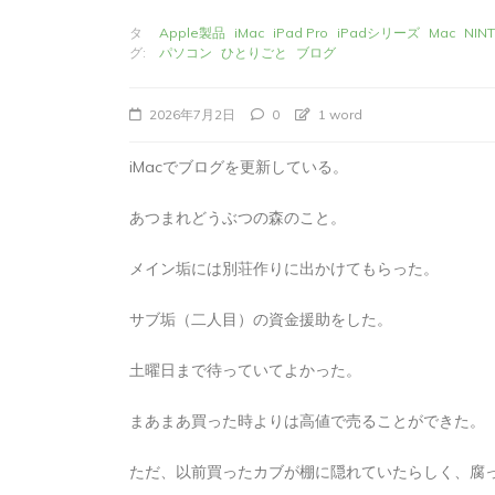
タ
Apple製品
iMac
iPad Pro
iPadシリーズ
Mac
NIN
グ:
パソコン
ひとりごと
ブログ
2026年7月2日
0
1 word
iMacでブログを更新している。
あつまれどうぶつの森のこと。
メイン垢には別荘作りに出かけてもらった。
サブ垢（二人目）の資金援助をした。
タ
Apple製品
iMac
iPad Pro
iPadシ
グ:
Mac
NINTENDO Switch２
あつまれどうぶつの森
ゲーム
ゲーム
土曜日まで待っていてよかった。
タブレット
パソコン
ひとりごと
ブロ
まあまあ買った時よりは高値で売ることができた。
iMacでブログを更
か
ただ、以前買ったカブが棚に隠れていたらしく、腐