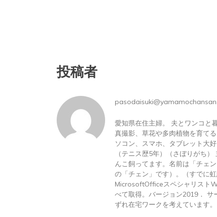
投稿者
pasodaisuki@yamamochansan
愛知県在住主婦。 夫とワンコと
真撮影、草花や多肉植物を育てる
ソコン、スマホ、タブレット大好
（テニス歴5年）（さぼりがち）
んこ飼ってます。名前は「チェン
の「チェン」です）。（すでに虹
MicrosoftOfficeスペシャリス
べて取得。バージョン2019． サーテ
ずれ在宅ワークを考えています。