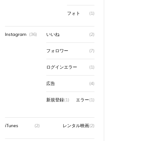
フォト
(1)
Instagram
(36)
いいね
(2)
タ
Apple製品
iMac
iPad Pro
iPadシリーズ
Mac
タ
Appl
フォロワー
(7)
グ:
NINTENDO Switch２
あつまれどうぶつの森
グ:
NINTE
ゲーム
ゲーム機
タブレット
パソコン
ゲーム
ひとりごと
ブログ
ひとり
ログインエラー
(1)
iMacでブログを更新、ほか
iMa
広告
(4)
2026年8月4日
0
1 word
2026年
新規登録
(1)
エラー
(1)
iMacでブログを更新している。 あつまれど...
iMacで
すべて読む
すべて読
iTunes
(2)
レンタル映画
(2)