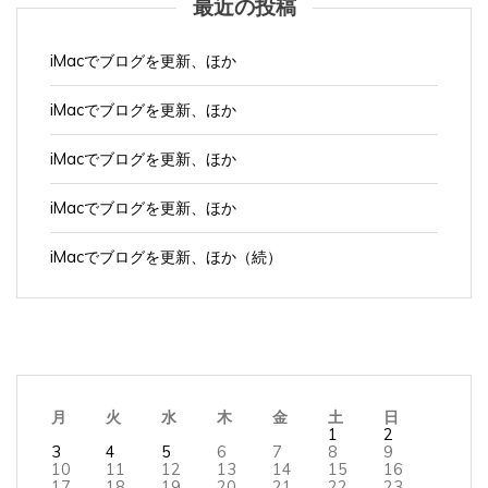
iMacでブログを更新、ほか
iMacでブログを更新、ほか
iMacでブログを更新、ほか
iMacでブログを更新、ほか
iMacでブログを更新、ほか（続）
月
火
水
木
金
土
日
1
2
3
4
5
6
7
8
9
10
11
12
13
14
15
16
17
18
19
20
21
22
23