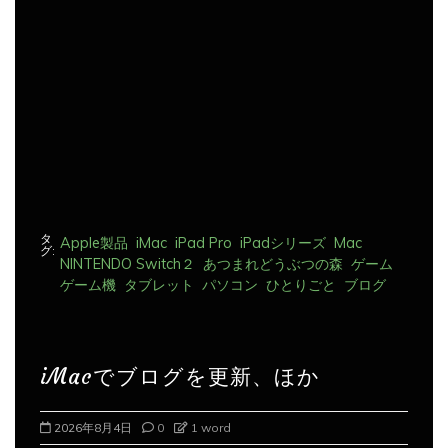
シ
ョ
ン
タ
Apple製品
iMac
iPad Pro
iPadシリーズ
Mac
グ:
NINTENDO Switch２
あつまれどうぶつの森
ゲーム
ゲーム機
タブレット
パソコン
ひとりごと
ブログ
iMacでブログを更新、ほか
2026年8月5日
0
1 word