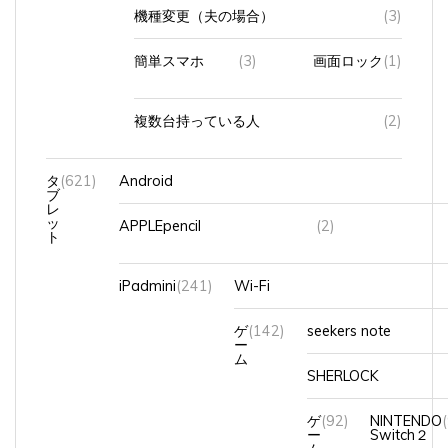
機種変更（夫の場合）
(3)
簡単スマホ
(3)
画面ロック
(1)
複数台持っている人
(2)
タ
(621)
Android
ブ
レ
ッ
APPLEpencil
(2)
ト
iPadmini
(241)
Wi-Fi
ゲ
(142)
seekers note
ー
ム
SHERLOCK
ゲ
(92)
NINTENDO
ー
Switch２
ム