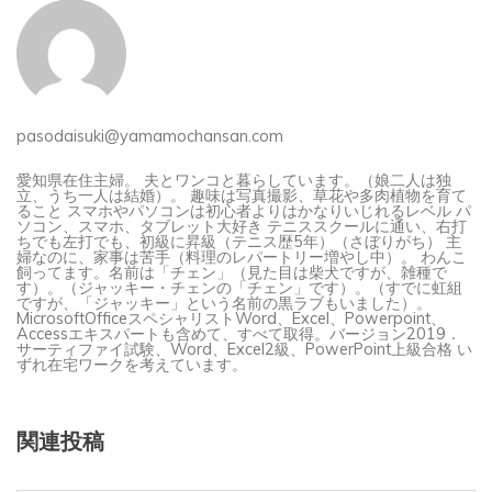
pasodaisuki@yamamochansan.com
愛知県在住主婦。 夫とワンコと暮らしています。（娘二人は独
立、うち一人は結婚）。 趣味は写真撮影、草花や多肉植物を育て
ること スマホやパソコンは初心者よりはかなりいじれるレベル パ
ソコン、スマホ、タブレット大好き テニススクールに通い、右打
ちでも左打でも、初級に昇級（テニス歴5年）（さぼりがち） 主
婦なのに、家事は苦手（料理のレパートリー増やし中）。 わんこ
飼ってます。名前は「チェン」（見た目は柴犬ですが、雑種で
す）。（ジャッキー・チェンの「チェン」です）。（すでに虹組
ですが、「ジャッキー」という名前の黒ラブもいました）。
MicrosoftOfficeスペシャリストWord、Excel、Powerpoint、
Accessエキスパートも含めて、すべて取得。バージョン2019．
サーティファイ試験、Word、Excel2級、PowerPoint上級合格 い
ずれ在宅ワークを考えています。
関連投稿