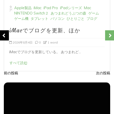
タ
Apple製品
iMac
iPad Pro
iPadシリーズ
Mac
グ:
NINTENDO Switch２
あつまれどうぶつの森
ゲーム
ゲーム機
タブレット
パソコン
ひとりごと
ブログ
iMacでブログを更新、ほか
2026年8月3日
0
1 word
iMacでブログを更新している。 あつまれど...
すべて読む
前の投稿
次の投稿
投
稿
ナ
ビ
ゲ
ー