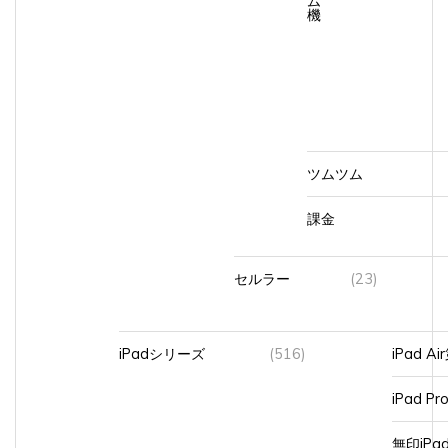
機
ツムツム
課金
セルラー
(23)
iPadシリーズ
(516)
iPad A
iPad Pr
無印iP