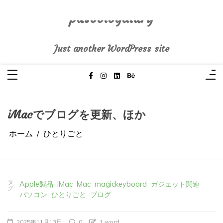
コ
ン
テ
pasoblogdiary
ン
ツ
へ
Just another WordPress site
ス
キ
ッ
プ
iMacでブログを更新、ほか
ホーム
ひとりごと
タ
Apple製品
iMac
Mac
magickeyboard
ガジェット関連
グ:
パソコン
ひとりごと
ブログ
2025年11月13日
0
1 word