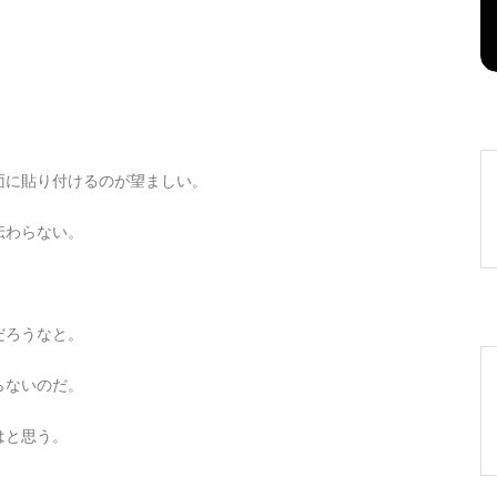
2026年8月5日
0
1 word
面に貼り付けるのが望ましい。
伝わらない。
だろうなと。
らないのだ。
はと思う。