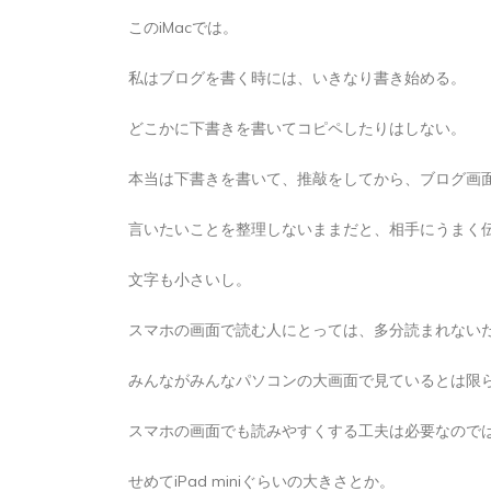
2026年8月4日
0
1 word
このiMacでは。
私はブログを書く時には、いきなり書き始める。
どこかに下書きを書いてコピペしたりはしない。
本当は下書きを書いて、推敲をしてから、ブログ画
言いたいことを整理しないままだと、相手にうまく
文字も小さいし。
スマホの画面で読む人にとっては、多分読まれない
みんながみんなパソコンの大画面で見ているとは限
スマホの画面でも読みやすくする工夫は必要なので
せめてiPad miniぐらいの大きさとか。