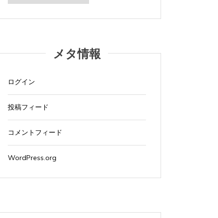
カ
2026年
iMacでブログを更新している。 あつまれど...
イ
ブ
iMacで
すべて読む
すべて読
メタ情報
ログイン
投稿フィード
コメントフィード
WordPress.org