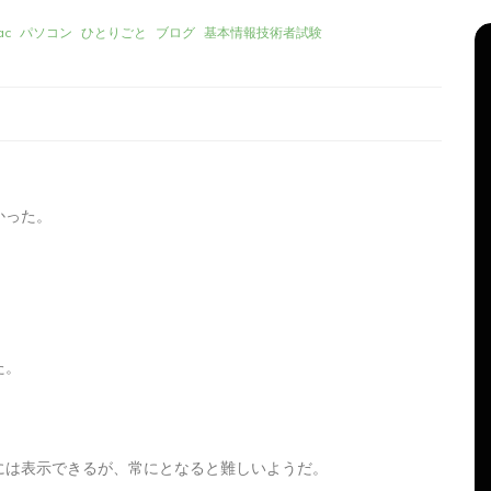
ac
パソコン
ひとりごと
ブログ
基本情報技術者試験
かった。
リーズ
タ
Apple製品
iMac
iPad Pro
iPadシリーズ
グ:
Mac
NINTENDO Switch２
機
あつまれどうぶつの森
ゲーム
ゲーム機
た。
グ
タブレット
パソコン
ひとりごと
ブログ
新、ほ
iMacでブログを更新、ほ
か
には表示できるが、常にとなると難しいようだ。