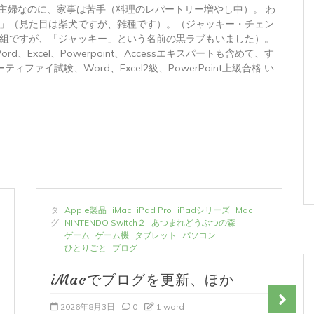
 主婦なのに、家事は苦手（料理のレパートリー増やし中）。 わ
」（見た目は柴犬ですが、雑種です）。（ジャッキー・チェン
組ですが、「ジャッキー」という名前の黒ラブもいました）。
トWord、Excel、Powerpoint、Accessエキスパートも含めて、す
ィファイ試験、Word、Excel2級、PowerPoint上級合格 い
タ
Apple製品
iMac
iPad Pro
iPadシリーズ
Mac
グ:
NINTENDO Switch２
あつまれどうぶつの森
ゲーム
ゲーム機
タブレット
パソコン
ひとりごと
ブログ
iMacでブログを更新、ほか
2026年8月3日
0
1 word