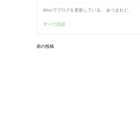
ど...
iMacでブログを更新している。 あつまれど...
すべて読む
前の投稿
投
稿
ナ
ビ
ゲ
ー
シ
ョ
ン