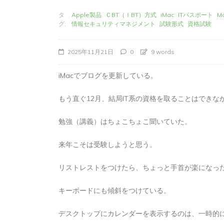
タ
Apple製品
ＣBT（ＩBT）方式
iMac
ITパスポート
M
グ:
情報セキュリティマネジメント
試験形式
資格試験
2025年11月21日
0
9 words
iMacでブログを更新している。
もう直ぐ12月、結局IT系の資格を取ることはできな
勉強（講義）はちょこちょこ聞いていた。
来年こそは受験しようと思う。
タ
Apple製品
iMac
iPad Pro
iPadシ
グ:
Mac
NINTENDO Switch２
あつまれどうぶつの森
ゲーム
ゲーム
リストレストをつけたら、ちょっと手首が楽になっ
タブレット
パソコン
ひとりごと
ブロ
キーボードにも傾斜をつけている。
iMacでブログを更
か
デスクトップにカレンダーを表示するのは、一時的