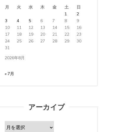
月
火
水
木
金
土
日
1
2
3
4
5
6
7
8
9
10
11
12
13
14
15
16
17
18
19
20
21
22
23
24
25
26
27
28
29
30
31
2026年8月
« 7月
タ
Apple製品
iMac
iPad Pro
iPadシリーズ
Mac
タ
Appl
グ:
NINTENDO Switch２
あつまれどうぶつの森
グ:
NINTE
ゲーム
ゲーム機
タブレット
パソコン
ゲーム
ひとりごと
ブログ
ひとり
アーカイブ
iMacでブログを更新、ほか
iMa
ア
（続
2026年8月2日
0
1 word
ー