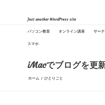
コ
ン
テ
ン
Just another WordPress site
ツ
へ
パソコン教室
オンライン講座
サーテ
ス
キ
ッ
スマホ
プ
iMacでブログを更
ホーム
ひとりごと