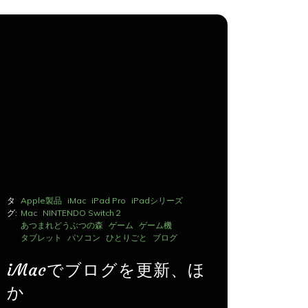
タ
Apple製品
iMac
iPad Pro
iPadシリーズ
タ
Apple製品
グ:
Mac
NINTENDO Switch２
グ:
Mac
NINTE
あつまれどうぶつの森
ゲーム
ゲーム機
あつまれど
タブレット
パソコン
ひとりごと
ブログ
タブレット
iMacでブログを更新、ほ
iMac
か
か