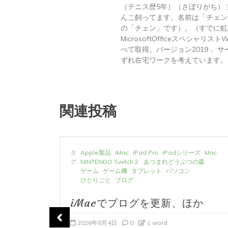
（テニス歴5年）（さぼりがち）
んこ飼ってます。名前は「チェン
の「チェン」です）。（すでに虹
MicrosoftOfficeスペシャリス
べて取得。バージョン2019． サーテ
ずれ在宅ワークを考えています。
関連投稿
ーズ
Mac
タ
Apple製品
iMac
iPad Pro
iPadシリーズ
Mac
の森
グ:
NINTENDO Switch２
あつまれどうぶつの森
ゲーム
ゲーム機
タブレット
パソコン
ひとりごと
ブログ
か
iMacでブログを更新、ほか
2026年8月4日
0
1 word