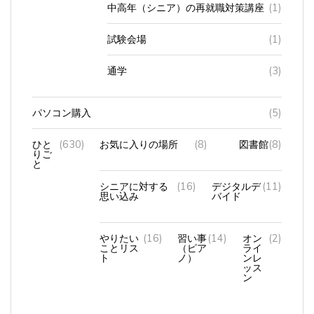
試験会場
(1)
通学
(3)
パソコン購入
(5)
ひと
(630)
お気に入りの場所
(8)
図書館
(8)
りご
と
シニアに対する
(16)
デジタルデ
(11)
思い込み
バイド
やりたい
(16)
習い事
(14)
オン
(2)
ことリス
（ピア
ライ
ト
ノ）
ンレ
ッス
ン