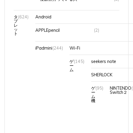
タ
(624)
Android
ブ
レ
ッ
APPLEpencil
(2)
ト
iPadmini
(244)
Wi-Fi
ゲ
(145)
seekers note
ー
ム
SHERLOCK
ゲ
(95)
NINTENDO
ー
Switch２
ム
機