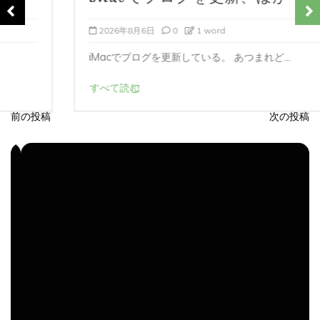
2026年8月6日
0
1 word
iMacでブログを更新している。 あつまれど...
すべて読む
前の投稿
次の投稿
投
稿
ナ
ビ
ゲ
ー
シ
ョ
ン