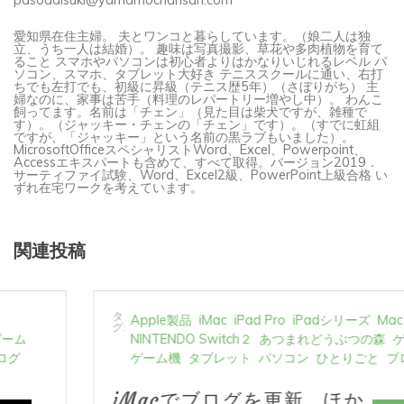
愛知県在住主婦。 夫とワンコと暮らしています。（娘二人は独
立、うち一人は結婚）。 趣味は写真撮影、草花や多肉植物を育て
ること スマホやパソコンは初心者よりはかなりいじれるレベル パ
ソコン、スマホ、タブレット大好き テニススクールに通い、右打
ちでも左打でも、初級に昇級（テニス歴5年）（さぼりがち） 主
婦なのに、家事は苦手（料理のレパートリー増やし中）。 わんこ
飼ってます。名前は「チェン」（見た目は柴犬ですが、雑種で
す）。（ジャッキー・チェンの「チェン」です）。（すでに虹組
ですが、「ジャッキー」という名前の黒ラブもいました）。
MicrosoftOfficeスペシャリストWord、Excel、Powerpoint、
Accessエキスパートも含めて、すべて取得。バージョン2019．
サーティファイ試験、Word、Excel2級、PowerPoint上級合格 い
ずれ在宅ワークを考えています。
関連投稿
タ
Apple製品
iMac
iPad Pro
iPadシリーズ
Mac
グ:
NINTENDO Switch２
あつまれどうぶつの森
ゲーム
ゲーム機
タブレット
パソコン
ひとりごと
ブログ
iMacでブログを更新、ほか