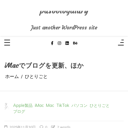
コ
ン
テ
pasoblogdiary
ン
ツ
へ
Just another WordPress site
ス
キ
ッ
プ
iMacでブログを更新、ほか
ホーム
ひとりごと
タ
Apple製品
iMac
Mac
TikTok
パソコン
ひとりごと
グ:
ブログ
2025年11月30日
0
2 words