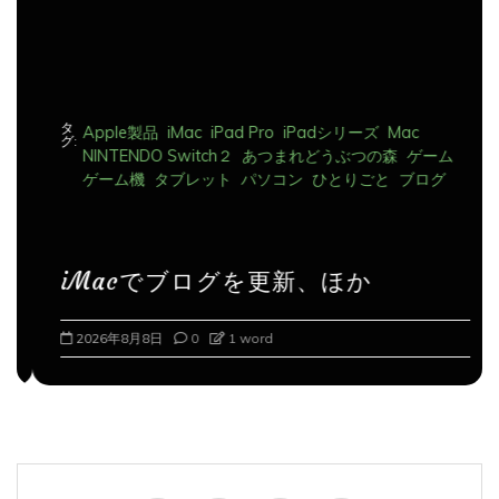
タ
Apple製品
iMac
iPad Pro
iPadシリーズ
Mac
グ:
NINTENDO Switch２
あつまれどうぶつの森
ゲーム
ゲーム機
タブレット
パソコン
ひとりごと
ブログ
iMacでブログを更新、ほか
2026年8月8日
0
1 word