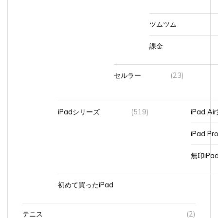
ツムツム
課金
セルラー
(23)
iPadシリーズ
(519)
iPad A
iPad Pr
無印iP
初めて買ったiPad
テニス
(2)