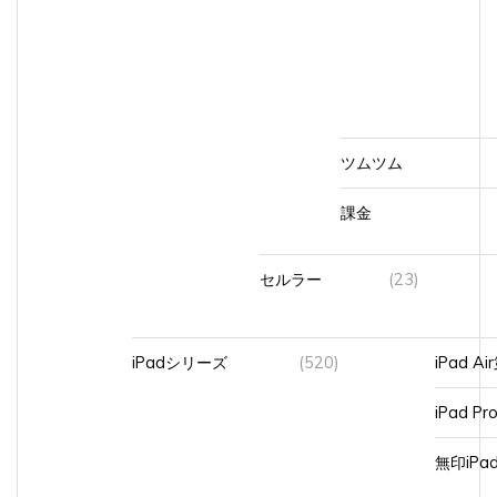
ツムツム
課金
セルラー
(23)
iPadシリーズ
(520)
iPad A
iPad Pr
無印iP