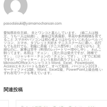
pasodaisuki@yamamochansan.com
愛知県在住主婦。 夫とワンコと暮らしています。（娘二人は独
立、うち一人は結婚）。 趣味は写真撮影、草花や多肉植物を育て
ること スマホやパソコンは初心者よりはかなりいじれるレベル パ
ソコン、スマホ、タブレット大好き テニススクールに通い、右打
ちでも左打でも、初級に昇級（テニス歴5年）（さぼりがち） 主
婦なのに、家事は苦手（料理のレパートリー増やし中）。 わんこ
飼ってます。名前は「チェン」（見た目は柴犬ですが、雑種で
す）。（ジャッキー・チェンの「チェン」です）。（すでに虹組
ですが、「ジャッキー」という名前の黒ラブもいました）。
MicrosoftOfficeスペシャリストWord、Excel、Powerpoint、
Accessエキスパートも含めて、すべて取得。バージョン2019．
サーティファイ試験、Word、Excel2級、PowerPoint上級合格 い
ずれ在宅ワークを考えています。
関連投稿
タ
Apple製品
iMac
iPad Pro
iPadシリーズ
Mac
グ: