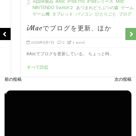
NINTENDO Switch２
あつまれどうぶつの森
ゲーム
ゲーム機
タブレット
パソコン
ひとりごと
ブログ
iMacでブログを更新、ほか
2026年8月7日
0
1 word
iMacでブログを更新している。 ちょっと時...
すべて読む
前の投稿
次の投稿
投
稿
ナ
ビ
ゲ
ー
シ