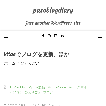
コ
ン
テ
pasoblogdiary
ン
ツ
へ
Just another WordPress site
ス
キ
ッ
プ
iMacでブログを更新、ほか
ホーム
ひとりごと
タ
16Pro Max
Apple製品
iMac
iPhone
Mac
スマホ
グ:
パソコン
ひとりごと
ブログ
2025年12月21日
0
12 words