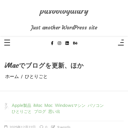
コ
ン
テ
pasoblogdiary
ン
ツ
へ
Just another WordPress site
ス
キ
ッ
プ
iMacでブログを更新、ほか
ホーム
ひとりごと
タ
Apple製品
iMac
Mac
Windowsマシン
パソコン
グ:
ひとりごと
ブログ
思い出
2025年12月22日
0
9 words