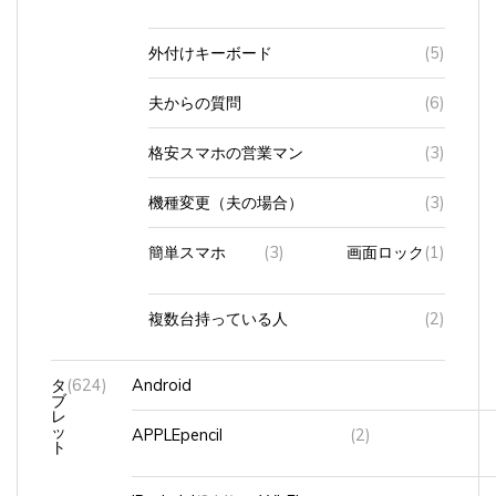
外付けキーボード
(5)
夫からの質問
(6)
格安スマホの営業マン
(3)
機種変更（夫の場合）
(3)
簡単スマホ
(3)
画面ロック
(1)
複数台持っている人
(2)
タ
(624)
Android
ブ
レ
ッ
APPLEpencil
(2)
ト
iPadmini
(244)
Wi-Fi