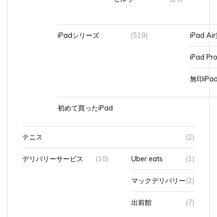
iPadシリーズ
(519)
iPad A
iPad Pr
無印iP
初めて買ったiPad
テニス
(2)
デリバリーサービス
(10)
Uber eats
(1)
マックデリバリー
(2)
出前館
(7)