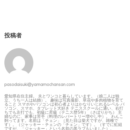
投稿者
pasodaisuki@yamamochansan.com
愛知県在住主婦。 夫とワンコと暮らしています。（娘二人は独
立、うち一人は結婚）。 趣味は写真撮影、草花や多肉植物を育て
ること スマホやパソコンは初心者よりはかなりいじれるレベル パ
ソコン、スマホ、タブレット大好き テニススクールに通い、右打
ちでも左打でも、初級に昇級（テニス歴5年）（さぼりがち） 主
婦なのに、家事は苦手（料理のレパートリー増やし中）。 わんこ
飼ってます。名前は「チェン」（見た目は柴犬ですが、雑種で
す）。（ジャッキー・チェンの「チェン」です）。（すでに虹組
ですが、「ジャッキー」という名前の黒ラブもいました）。
MicrosoftOfficeスペシャリストWord、Excel、Powerpoint、