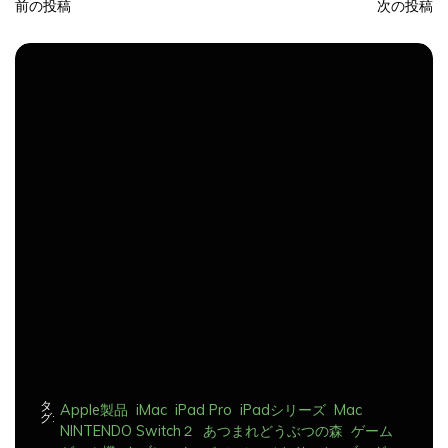
投
稿
ナ
ビ
ゲ
ー
シ
ョ
ン
タ
Apple製品
iMac
iPad Pro
iPadシリーズ
Mac
グ:
NINTENDO Switch２
あつまれどうぶつの森
ゲーム
ゲーム機
タブレット
パソコン
ひとりごと
ブログ