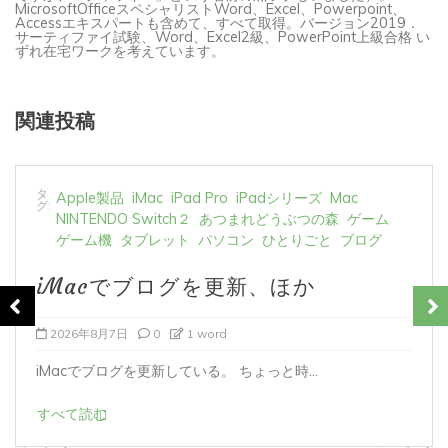
Accessエキスパートも含めて、すべて取得。バージョン2019．
サーティファイ試験、Word、Excel2級、PowerPoint上級合格 い
ずれ在宅ワークを考えています。
関連投稿
タ
Apple製品
iMac
iPad Pro
iPadシリーズ
Mac
グ:
NINTENDO Switch２
あつまれどうぶつの森
ゲーム
ゲーム機
タブレット
パソコン
ひとりごと
ブログ
iMacでブログを更新、ほか
2026年8月6日
0
1 word
iMacでブログを更新している。 あつまれど...
すべて読む
前の投稿
次の投稿