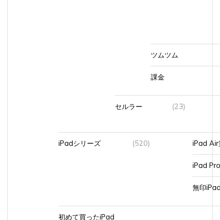
ツムツム
課金
セルラー
(23)
iPadシリーズ
(520)
iPad A
iPad Pr
無印iP
初めて買ったiPad