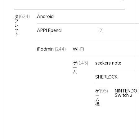
タ
(624)
Android
ブ
レ
ッ
APPLEpencil
(2)
ト
iPadmini
(244)
Wi-Fi
ゲ
(145)
seekers note
ー
ム
SHERLOCK
ゲ
(95)
NINTENDO
ー
Switch２
ム
機