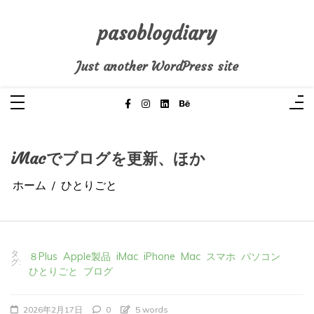
コ
ン
テ
pasoblogdiary
ン
ツ
へ
Just another WordPress site
ス
キ
ッ
プ
iMacでブログを更新、ほか
ホーム
ひとりごと
タ
８Plus
Apple製品
iMac
iPhone
Mac
スマホ
パソコン
グ:
ひとりごと
ブログ
2026年2月17日
0
5 words