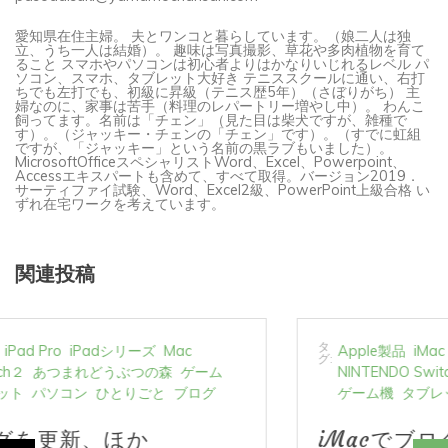
愛知県在住主婦。 夫とワンコと暮らしています。（娘二人は独
立、うち一人は結婚）。 趣味は写真撮影、草花や多肉植物を育て
ること スマホやパソコンは初心者よりはかなりいじれるレベル パ
ソコン、スマホ、タブレット大好き テニススクールに通い、右打
ちでも左打でも、初級に昇級（テニス歴5年）（さぼりがち） 主
婦なのに、家事は苦手（料理のレパートリー増やし中）。 わんこ
飼ってます。名前は「チェン」（見た目は柴犬ですが、雑種で
す）。（ジャッキー・チェンの「チェン」です）。（すでに虹組
ですが、「ジャッキー」という名前の黒ラブもいました）。
MicrosoftOfficeスペシャリストWord、Excel、Powerpoint、
Accessエキスパートも含めて、すべて取得。バージョン2019．
サーティファイ試験、Word、Excel2級、PowerPoint上級合格 い
ずれ在宅ワークを考えています。
関連投稿
タ
Apple製品
iMac
iPad Pro
iPadシリーズ
Mac
グ:
NINTENDO Switch２
あつまれどうぶつの森
ゲーム
ゲーム機
タブレット
パソコン
ひとりごと
ブログ
iMacでブログを更新、ほか