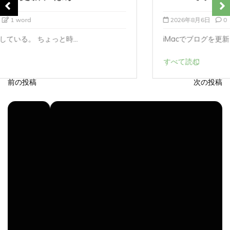
2026年8月6日
0
1 word
iMacでブログを更新している。 あつまれど...
すべて読む
前の投稿
次の投稿
投
稿
ナ
ビ
ゲ
ー
シ
ョ
ン