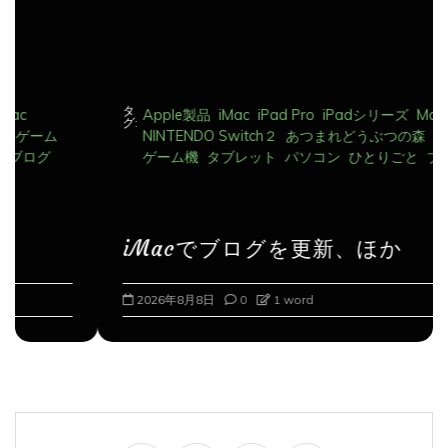
タ
Apple製品
iMac
iPad Pro
iPadシリーズ
Mac
グ:
NINTENDO Switch２
あつまれどうぶつの森
ゲーム
ゲーム機
タブレット
パソコン
ひとりごと
ブログ
iMacでブログを更新、ほか
2026年8月8日
0
1 word