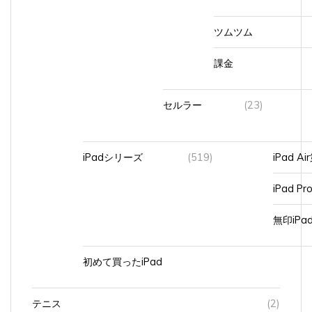
ツムツム
課金
セルラー
(23)
iPadシリーズ
(519)
iPad A
iPad Pr
無印iP
初めて買ったiPad
テニス
(2)