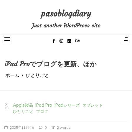
コ
ン
テ
pasoblogdiary
ン
ツ
へ
Just another WordPress site
ス
キ
ッ
プ
iPad Proでブログを更新、ほか
ホーム
ひとりごと
タ
Apple製品
iPad Pro
iPadシリーズ
タブレット
グ:
ひとりごと
ブログ
2025年11月4日
0
2 words