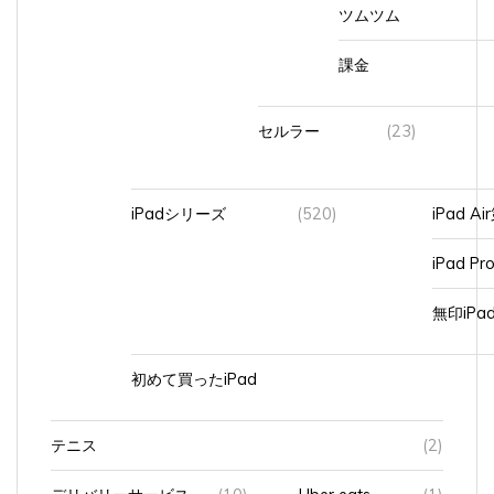
ツムツム
課金
セルラー
(23)
iPadシリーズ
(520)
iPad A
iPad Pr
無印iP
初めて買ったiPad
テニス
(2)