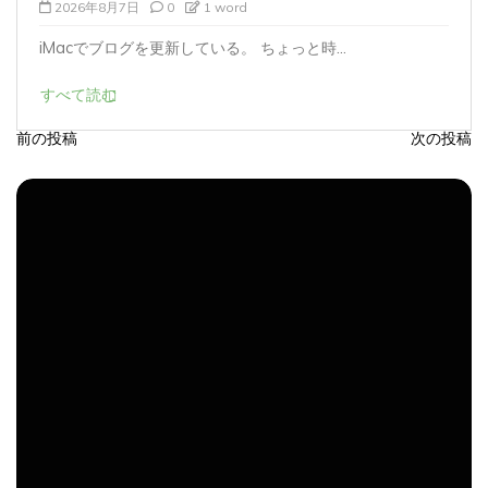
2026年8月7日
0
1 word
iMacでブログを更新している。 ちょっと時...
すべて読む
前の投稿
次の投稿
投
稿
ナ
ビ
ゲ
ー
シ
ョ
ン