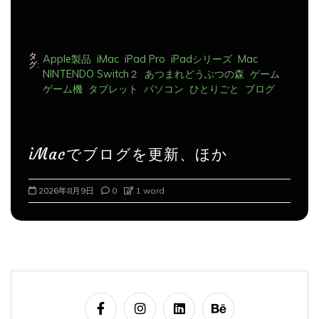
タ
Apple製品
iMac
iPad Pro
iPadシリーズ
Mac
グ:
NINTENDO Switch２
あつまれどうぶつの森
ゲーム
ゲーム機
タブレット
パソコン
ひとりごと
ブログ
iMacでブログを更新、ほか
2026年8月9日
0
1 word