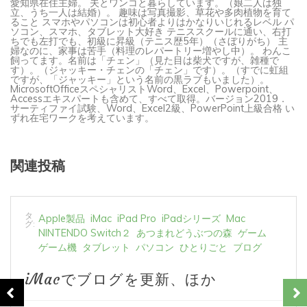
愛知県在住主婦。 夫とワンコと暮らしています。（娘二人は独
立、うち一人は結婚）。 趣味は写真撮影、草花や多肉植物を育て
ること スマホやパソコンは初心者よりはかなりいじれるレベル パ
ソコン、スマホ、タブレット大好き テニススクールに通い、右打
ちでも左打でも、初級に昇級（テニス歴5年）（さぼりがち） 主
婦なのに、家事は苦手（料理のレパートリー増やし中）。 わんこ
飼ってます。名前は「チェン」（見た目は柴犬ですが、雑種で
す）。（ジャッキー・チェンの「チェン」です）。（すでに虹組
ですが、「ジャッキー」という名前の黒ラブもいました）。
MicrosoftOfficeスペシャリストWord、Excel、Powerpoint、
Accessエキスパートも含めて、すべて取得。バージョン2019．
サーティファイ試験、Word、Excel2級、PowerPoint上級合格 い
ずれ在宅ワークを考えています。
関連投稿
タ
Apple製品
iMac
iPad Pro
iPadシリーズ
Mac
グ:
NINTENDO Switch２
あつまれどうぶつの森
ゲーム
ゲーム機
タブレット
パソコン
ひとりごと
ブログ
iMacでブログを更新、ほか