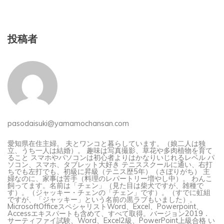
投稿者
pasodaisuki@yamamochansan.com
愛知県在住主婦。 夫とワンコと暮らしています。（娘二人は独
立、うち一人は結婚）。 趣味は写真撮影、草花や多肉植物を育て
ること スマホやパソコンは初心者よりはかなりいじれるレベル パ
ソコン、スマホ、タブレット大好き テニススクールに通い、右打
ちでも左打でも、初級に昇級（テニス歴5年）（さぼりがち） 主
婦なのに、家事は苦手（料理のレパートリー増やし中）。 わんこ
飼ってます。名前は「チェン」（見た目は柴犬ですが、雑種で
す）。（ジャッキー・チェンの「チェン」です）。（すでに虹組
ですが、「ジャッキー」という名前の黒ラブもいました）。
MicrosoftOfficeスペシャリストWord、Excel、Powerpoint、
Accessエキスパートも含めて、すべて取得。バージョン2019．
サーティファイ試験、Word、Excel2級、PowerPoint上級合格 い