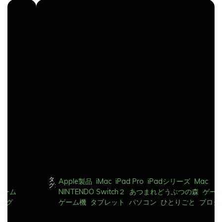
ナ
ビ
ゲ
ー
シ
ョ
ン
タ
Apple製品
iMac
iPad Pro
iPadシリーズ
Mac
グ:
NINTENDO Switch２
あつまれどうぶつの森
ゲーム
ゲーム機
タブレット
パソコン
ひとりごと
ブログ