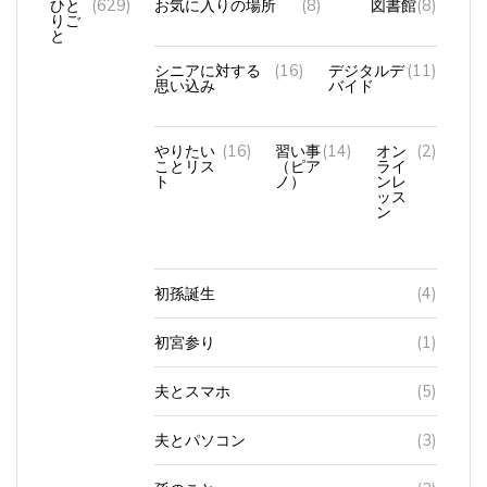
ひと
(629)
お気に入りの場所
(8)
図書館
(8)
りご
と
シニアに対する
(16)
デジタルデ
(11)
思い込み
バイド
やりたい
(16)
習い事
(14)
オン
(2)
ことリス
（ピア
ライ
ト
ノ）
ンレ
ッス
ン
初孫誕生
(4)
初宮参り
(1)
夫とスマホ
(5)
夫とパソコン
(3)
孫のこと
(3)