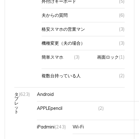
夫からの質問
(6)
格安スマホの営業マン
(3)
機種変更（夫の場合）
(3)
簡単スマホ
(3)
画面ロック
(1)
複数台持っている人
(2)
タ
(623)
Android
ブ
レ
ッ
APPLEpencil
(2)
ト
iPadmini
(243)
Wi-Fi