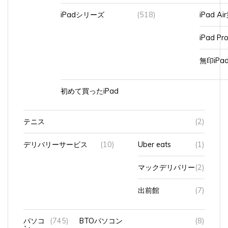
iPadシリーズ
(518)
iPad A
iPad Pr
無印iP
初めて買ったiPad
テニス
(2)
デリバリーサービス
(10)
Uber eats
(1)
マックデリバリー
(2)
出前館
(7)
パソコ
(745)
BTOパソコン
(8)
ン