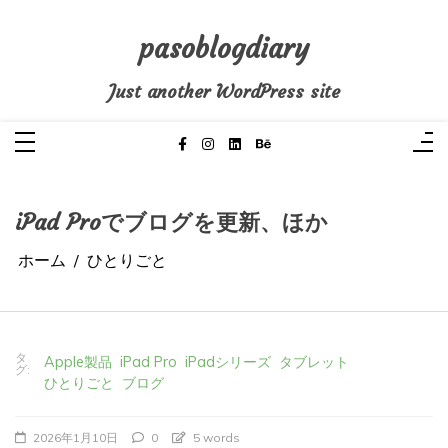
コ
ン
テ
pasoblogdiary
ン
ツ
へ
Just another WordPress site
ス
キ
ッ
プ
iPad Proでブログを更新、ほか
ホーム
ひとりごと
タ
Apple製品
iPad Pro
iPadシリーズ
タブレット
グ:
ひとりごと
ブログ
2026年1月10日
0
5 words