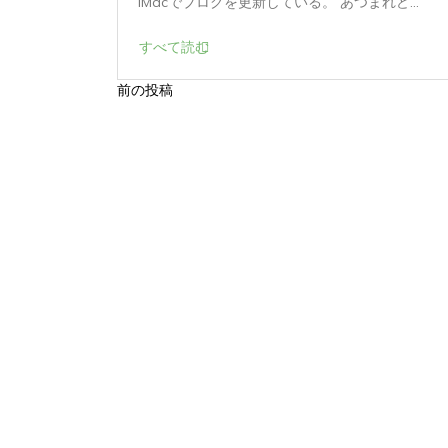
時...
iMacでブログを更新している。 あつまれど...
すべて読む
前の投稿
投
稿
ナ
ビ
ゲ
ー
シ
ョ
ン