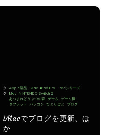
タ
Apple製品
iMac
iPad Pro
iPadシリーズ
タ
Apple製品
グ:
Mac
NINTENDO Switch２
グ:
Mac
NINTE
あつまれどうぶつの森
ゲーム
ゲーム機
あつまれど
タブレット
パソコン
ひとりごと
ブログ
タブレット
iMacでブログを更新、ほ
iMac
か
か