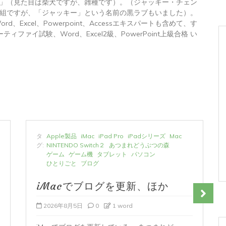
」（見た目は柴犬ですが、雑種です）。（ジャッキー・チェン
組ですが、「ジャッキー」という名前の黒ラブもいました）。
トWord、Excel、Powerpoint、Accessエキスパートも含めて、す
ィファイ試験、Word、Excel2級、PowerPoint上級合格 い
タ
Apple製品
iMac
iPad Pro
iPadシリーズ
Mac
グ:
NINTENDO Switch２
あつまれどうぶつの森
ゲーム
ゲーム機
タブレット
パソコン
ひとりごと
ブログ
iMacでブログを更新、ほか
2026年8月5日
0
1 word