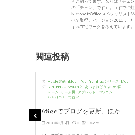
んこ飼ってます。名前は「チェン
の「チェン」です）。（すでに虹
MicrosoftOfficeスペシャリス
べて取得。バージョン2019． サーテ
ずれ在宅ワークを考えています。
関連投稿
ーズ
Mac
タ
Apple製品
iMac
iPad Pro
iPadシリーズ
Mac
の森
グ:
NINTENDO Switch２
あつまれどうぶつの森
ゲーム
ゲーム機
タブレット
パソコン
ひとりごと
ブログ
か
iMacでブログを更新、ほか
2026年8月6日
0
1 word