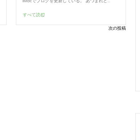
iMacでブログを更新している。 あつまれど...
すべて読む
次の投稿