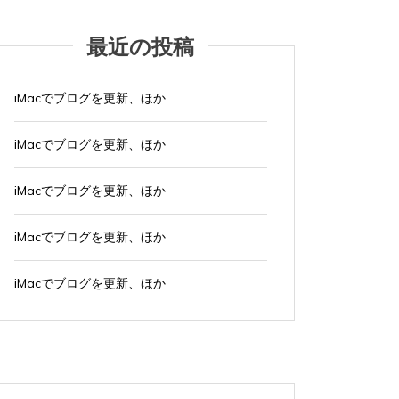
最近の投稿
iMacでブログを更新、ほか
iMacでブログを更新、ほか
iMacでブログを更新、ほか
iMacでブログを更新、ほか
タ
Apple製品
iMac
iPad Pro
iPadシリーズ
Mac
タ
Appl
グ:
NINTENDO Switch２
あつまれどうぶつの森
グ:
NINTE
ゲーム
ゲーム機
タブレット
パソコン
ゲーム
iMacでブログを更新、ほか
ひとりごと
ブログ
ひとり
iMacでブログを更新、ほか
iMa
2026年8月4日
0
1 word
2026年