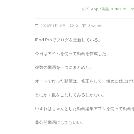
タグ:
Apple製品
iPad Pro
i
2026年1月19日
0
3 words
iPad Proでブログを更新している。
今日はアイムを使って動画を作成した。
複数の動画を一つにまとめた。
オートで作った動画は、修正をして、短めに仕上げ
タ
Apple製品
iMac
iPad Pro
iPadシ
グ:
Mac
NINTENDO Switch２
とにかく数をこなしてみるしかない。
あつまれどうぶつの森
ゲーム
ゲーム
タブレット
パソコン
ひとりごと
ブロ
いずれはちゃんとした動画編集アプリを使って動画
iMacでブログを更
非公開動画にしてもいい。
か