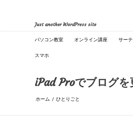
コ
ン
テ
ン
Just another WordPress site
ツ
へ
パソコン教室
オンライン講座
サーテ
ス
キ
ッ
スマホ
プ
iPad Proでブロ
ホーム
ひとりごと