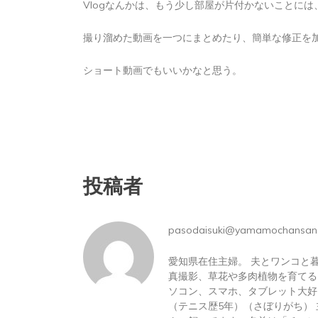
Vlogなんかは、もう少し部屋が片付かないことに
2026年8月6日
0
1 word
撮り溜めた動画を一つにまとめたり、簡単な修正を
ショート動画でもいいかなと思う。
投稿者
pasodaisuki@yamamochansan
愛知県在住主婦。 夫とワンコと
真撮影、草花や多肉植物を育てる
ソコン、スマホ、タブレット大好
（テニス歴5年）（さぼりがち）