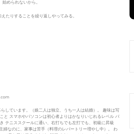
は、始められないから。
2026年8月7日
0
1 word
加えたりすることを繰り返しやってみる。
.com
暮らしています。（娘二人は独立、うち一人は結婚）。 趣味は写
こと スマホやパソコンは初心者よりはかなりいじれるレベル パ
き テニススクールに通い、右打ちでも左打でも、初級に昇級
 主婦なのに、家事は苦手（料理のレパートリー増やし中）。 わ