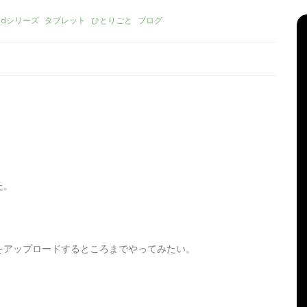
Padシリーズ
タブレット
ひとりごと
ブログ
た。
リーズ
タ
Apple製品
iMac
iPad Pro
iPadシリーズ
グ:
Mac
NINTENDO Switch２
機
あつまれどうぶつの森
ゲーム
ゲーム機
グ
タブレット
パソコン
ひとりごと
ブログ
をアップロードするところまでやってみたい。
新、ほ
iMacでブログを更新、ほ
か