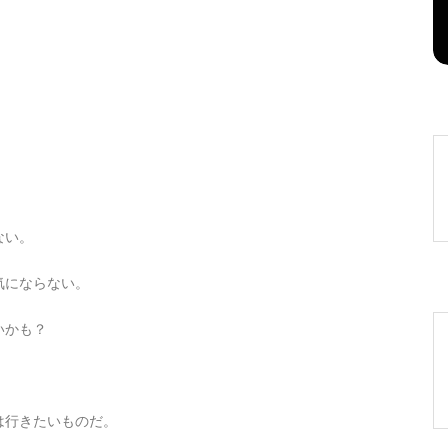
2026年8月6日
0
1 word
ない。
気にならない。
いかも？
は行きたいものだ。