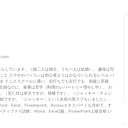
.com
暮らしています。（娘二人は独立、うち一人は結婚）。 趣味は写
こと スマホやパソコンは初心者よりはかなりいじれるレベル パ
き テニススクールに通い、右打ちでも左打でも、初級に昇級
 主婦なのに、家事は苦手（料理のレパートリー増やし中）。 わ
」（見た目は柴犬ですが、雑種です）。（ジャッキー・チェン
組ですが、「ジャッキー」という名前の黒ラブもいました）。
トWord、Excel、Powerpoint、Accessエキスパートも含めて、す
ィファイ試験、Word、Excel2級、PowerPoint上級合格 い