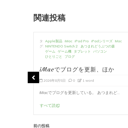
関連投稿
ーズ
Mac
タ
Apple製品
iMac
iPad Pro
iPadシリーズ
Mac
の森
グ:
NINTENDO Switch２
あつまれどうぶつの森
ゲーム
ゲーム機
タブレット
パソコン
ひとりごと
ブログ
か
iMacでブログを更新、ほか
2026年8月5日
0
1 word
ど...
iMacでブログを更新している。 あつまれど...
すべて読む
前の投稿
投