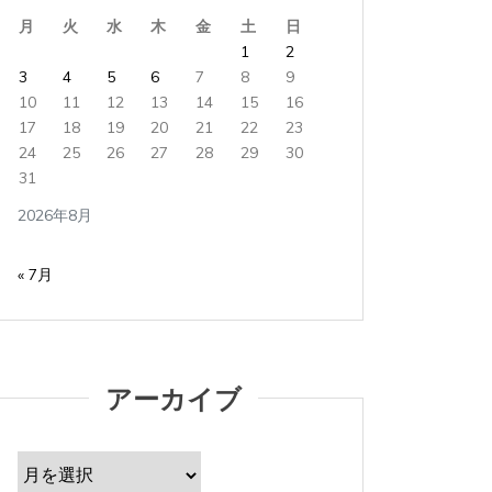
月
火
水
木
金
土
日
1
2
3
4
5
6
7
8
9
10
11
12
13
14
15
16
17
18
19
20
21
22
23
24
25
26
27
28
29
30
タ
Apple製品
iMac
iPad Pro
iPadシリーズ
Mac
タ
Appl
31
グ:
NINTENDO Switch２
あつまれどうぶつの森
グ:
NINTE
ゲーム
ゲーム機
タブレット
パソコン
ゲーム
2026年8月
ひとりごと
ブログ
ひとり
iMacでブログを更新、ほか
iMa
« 7月
2026年8月3日
0
1 word
2026年
iMacでブログを更新している。 あつまれど...
iMacで
アーカイブ
すべて読む
すべて読
ア
ー