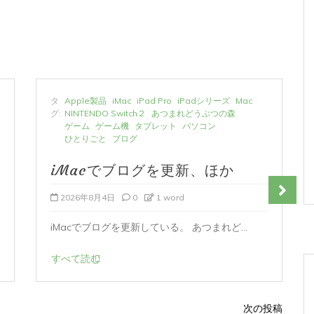
タ
Apple製品
iMac
iPad Pro
iPadシリーズ
Mac
グ:
NINTENDO Switch２
あつまれどうぶつの森
ゲーム
ゲーム機
タブレット
パソコン
ひとりごと
ブログ
iMacでブログを更新、ほか
2026年8月4日
0
1 word
iMacでブログを更新している。 あつまれど...
すべて読む
次の投稿