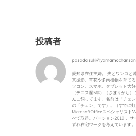
投稿者
pasodaisuki@yamamochansan
愛知県在住主婦。 夫とワンコと
真撮影、草花や多肉植物を育てる
ソコン、スマホ、タブレット大好
（テニス歴5年）（さぼりがち）
んこ飼ってます。名前は「チェン
の「チェン」です）。（すでに虹
MicrosoftOfficeスペシャリス
べて取得。バージョン2019． サーテ
ずれ在宅ワークを考えています。