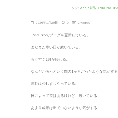
タグ:
Apple製品
iPad Pro
i
2026年1月29日
0
2 words
iPad Proでブログを更新している。
まだまだ寒い日が続いている。
もうすぐ1月が終わる。
なんだかあっという間の1ヶ月だったような気がする
タ
Apple製品
iMac
iPad Pro
iPadシ
グ:
Mac
NINTENDO Switch２
運動は少しずつやっている。
あつまれどうぶつの森
ゲーム
ゲーム
タブレット
パソコン
ひとりごと
ブロ
日によって差はあるけれど、続いている。
iMacでブログを更
あまり成果は出ていないような気がする。
か