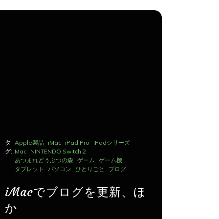
タ
Apple製品
iMac
iPad Pro
iPadシリーズ
タ
Apple製品
グ:
Mac
NINTENDO Switch２
グ:
Mac
NINTE
あつまれどうぶつの森
ゲーム
ゲーム機
あつまれど
タブレット
パソコン
ひとりごと
ブログ
タブレット
iMacでブログを更新、ほ
iMac
か
か