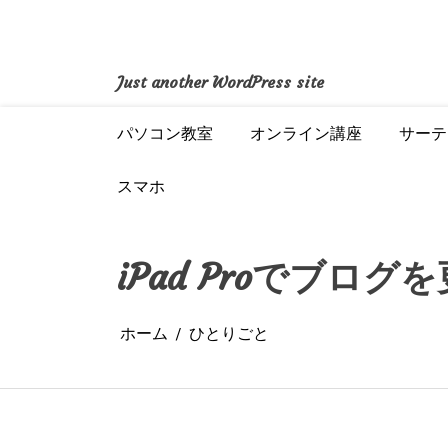
コ
ン
テ
ン
Just another WordPress site
ツ
へ
パソコン教室
オンライン講座
サーテ
ス
キ
ッ
スマホ
プ
iPad Proでブロ
ホーム
ひとりごと