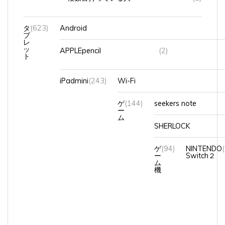
タ
(623)
Android
ブ
レ
ッ
APPLEpencil
(2)
ト
iPadmini
(243)
Wi-Fi
ゲ
(144)
seekers note
ー
ム
SHERLOCK
ゲ
(94)
NINTENDO
ー
Switch２
ム
機