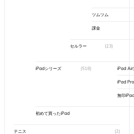
ツムツム
課金
セルラー
(23)
iPadシリーズ
(518)
iPad A
iPad Pr
無印iP
初めて買ったiPad
テニス
(2)