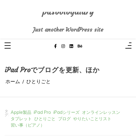
コ
ン
テ
pasoblogdiary
ン
ツ
へ
Just another WordPress site
ス
キ
ッ
プ
iPad Proでブログを更新、ほか
ホーム
ひとりごと
タ
Apple製品
iPad Pro
iPadシリーズ
オンラインレッスン
グ:
タブレット
ひとりごと
ブログ
やりたいことリスト
習い事（ピアノ）