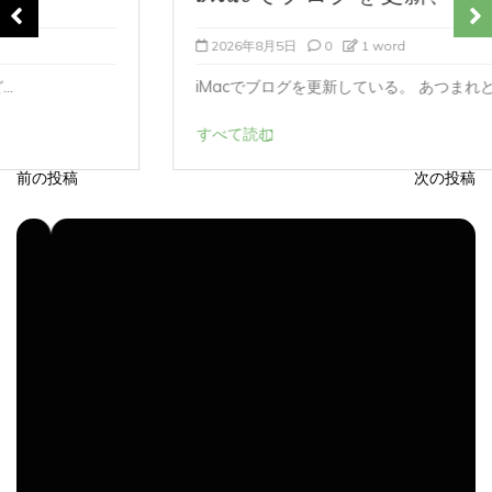
2026年8月5日
0
1 word
iMacでブログを更新している。 あつまれど...
すべて読む
前の投稿
次の投稿
投
稿
ナ
ビ
ゲ
ー
シ
ョ
ン