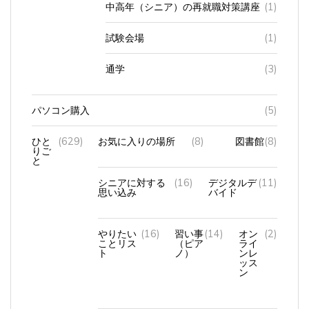
試験会場
(1)
通学
(3)
パソコン購入
(5)
ひと
(629)
お気に入りの場所
(8)
図書館
(8)
りご
と
シニアに対する
(16)
デジタルデ
(11)
思い込み
バイド
やりたい
(16)
習い事
(14)
オン
(2)
ことリス
（ピア
ライ
ト
ノ）
ンレ
ッス
ン