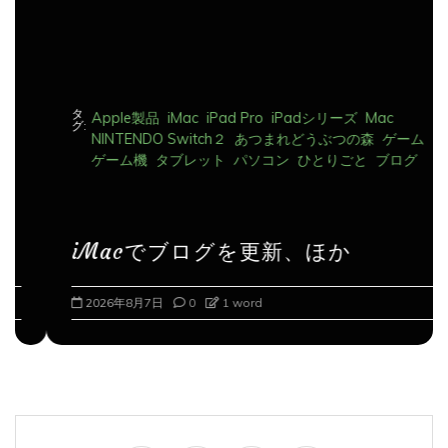
タ
Apple製品
iMac
iPad Pro
iPadシリーズ
Mac
グ:
NINTENDO Switch２
あつまれどうぶつの森
ゲーム
ゲーム機
タブレット
パソコン
ひとりごと
ブログ
iMacでブログを更新、ほか
2026年8月7日
0
1 word