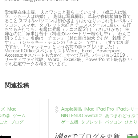
愛知県在住主婦。 夫とワンコと暮らしています。（娘二人は独
立、うち一人は結婚）。 趣味は写真撮影、草花や多肉植物を育て
ること スマホやパソコンは初心者よりはかなりいじれるレベル パ
ソコン、スマホ、タブレット大好き テニススクールに通い、右打
ちでも左打でも、初級に昇級（テニス歴5年）（さぼりがち） 主
婦なのに、家事は苦手（料理のレパートリー増やし中）。 わんこ
飼ってます。名前は「チェン」（見た目は柴犬ですが、雑種で
す）。（ジャッキー・チェンの「チェン」です）。（すでに虹組
ですが、「ジャッキー」という名前の黒ラブもいました）。
MicrosoftOfficeスペシャリストWord、Excel、Powerpoint、
Accessエキスパートも含めて、すべて取得。バージョン2019．
サーティファイ試験、Word、Excel2級、PowerPoint上級合格 い
ずれ在宅ワークを考えています。
関連投稿
タ
Apple製品
iMac
iPad Pro
iPadシリーズ
Mac
グ:
NINTENDO Switch２
あつまれどうぶつの森
ゲーム
ゲーム機
タブレット
パソコン
ひとりごと
ブログ
iMacでブログを更新、ほか