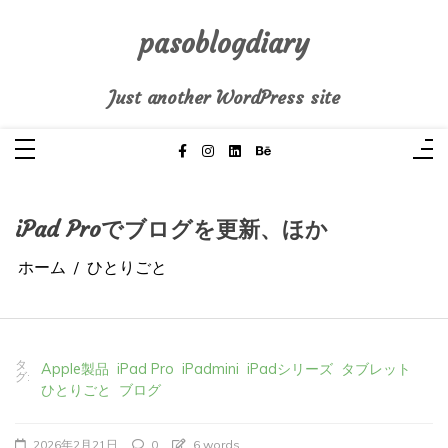
コ
ン
テ
pasoblogdiary
ン
ツ
へ
Just another WordPress site
ス
キ
ッ
プ
iPad Proでブログを更新、ほか
ホーム
ひとりごと
タ
Apple製品
iPad Pro
iPadmini
iPadシリーズ
タブレット
グ:
ひとりごと
ブログ
2026年2月21日
0
6 words