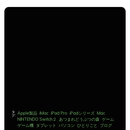
稿
ナ
ビ
ゲ
ー
シ
ョ
ン
タ
Apple製品
iMac
iPad Pro
iPadシリーズ
Mac
グ:
NINTENDO Switch２
あつまれどうぶつの森
ゲーム
ゲーム機
タブレット
パソコン
ひとりごと
ブログ