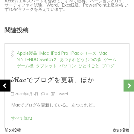
サーティファイ試験、Word、Excel2級、PowerPoint上級合格 い
ずれ在宅ワークを考えています。
関連投稿
タ
Apple製品
iMac
iPad Pro
iPadシリーズ
Mac
グ:
NINTENDO Switch２
あつまれどうぶつの森
ゲーム
ゲーム機
タブレット
パソコン
ひとりごと
ブログ
iMacでブログを更新、ほか
2026年8月4日
0
1 word
iMacでブログを更新している。 あつまれど...
すべて読む
前の投稿
次の投稿
投