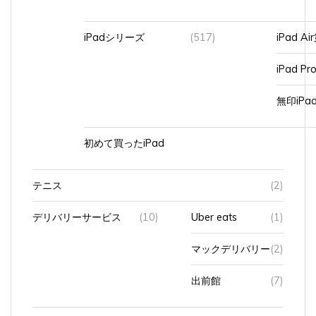
iPadシリーズ
(517)
iPad A
iPad Pr
無印iP
初めて買ったiPad
テニス
(2)
デリバリーサービス
(10)
Uber eats
(1)
マックデリバリー
(2)
出前館
(7)
パソコ
(744)
BTOパソコン
(8)