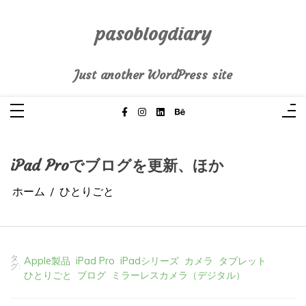
コ
ン
テ
pasoblogdiary
ン
ツ
へ
Just another WordPress site
ス
キ
ッ
プ
iPad Proでブログを更新、ほか
ホーム
ひとりごと
タ
Apple製品
iPad Pro
iPadシリーズ
カメラ
タブレット
グ:
ひとりごと
ブログ
ミラーレスカメラ（デジタル）
2026年3月4日
0
2 words