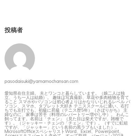
投稿者
pasodaisuki@yamamochansan.com
愛知県在住主婦。 夫とワンコと暮らしています。（娘二人は独
立、うち一人は結婚）。 趣味は写真撮影、草花や多肉植物を育て
ること スマホやパソコンは初心者よりはかなりいじれるレベル パ
ソコン、スマホ、タブレット大好き テニススクールに通い、右打
ちでも左打でも、初級に昇級（テニス歴5年）（さぼりがち） 主
婦なのに、家事は苦手（料理のレパートリー増やし中）。 わんこ
飼ってます。名前は「チェン」（見た目は柴犬ですが、雑種で
す）。（ジャッキー・チェンの「チェン」です）。（すでに虹組
ですが、「ジャッキー」という名前の黒ラブもいました）。
MicrosoftOfficeスペシャリストWord、Excel、Powerpoint、
Accessエキスパートも含めて、すべて取得。バージョン2019．
サーティファイ試験、Word、Excel2級、PowerPoint上級合格 い