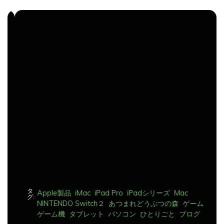
ナ
ビ
ゲ
ー
シ
ョ
ン
タ
Apple製品
iMac
iPad Pro
iPadシリーズ
Mac
グ:
NINTENDO Switch２
あつまれどうぶつの森
ゲーム
ゲーム機
タブレット
パソコン
ひとりごと
ブログ