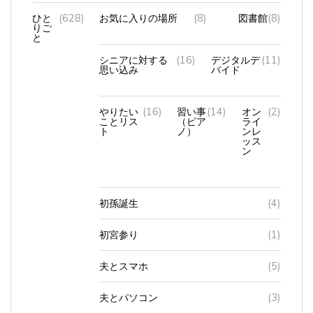
ひと
(628)
お気に入りの場所
(8)
図書館
(8)
りご
と
シニアに対する
(16)
デジタルデ
(11)
思い込み
バイド
やりたい
(16)
習い事
(14)
オン
(2)
ことリス
（ピア
ライ
ト
ノ）
ンレ
ッス
ン
初孫誕生
(4)
初宮参り
(1)
夫とスマホ
(5)
夫とパソコン
(3)
孫のこと
(3)