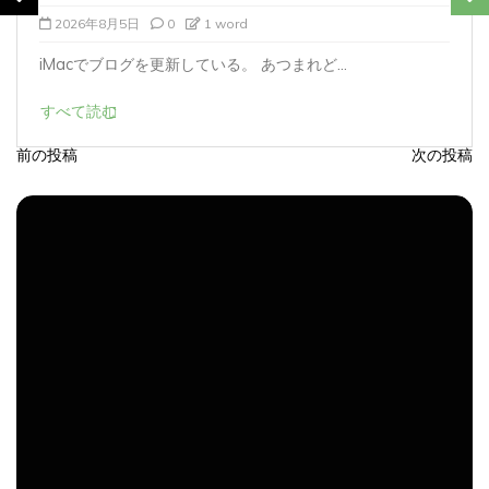
2026年8月4日
0
1 word
iMacでブログを更新している。 あつまれど...
すべて読む
前の投稿
次の投稿
投
稿
ナ
ビ
ゲ
ー
シ
ョ
ン