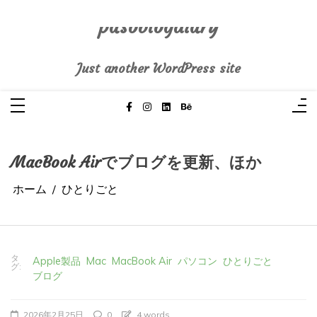
コ
ン
テ
pasoblogdiary
ン
ツ
へ
Just another WordPress site
ス
キ
ッ
プ
MacBook Airでブログを更新、ほか
ホーム
ひとりごと
タ
Apple製品
Mac
MacBook Air
パソコン
ひとりごと
グ:
ブログ
2026年2月25日
0
4 words