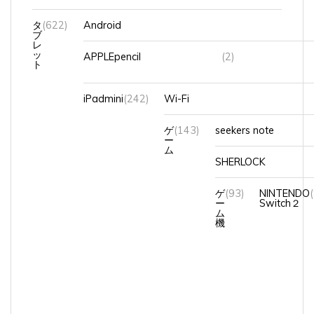
タ
(622)
Android
ブ
レ
ッ
APPLEpencil
(2)
ト
iPadmini
(242)
Wi-Fi
ゲ
(143)
seekers note
ー
ム
SHERLOCK
ゲ
(93)
NINTENDO
ー
Switch２
ム
機