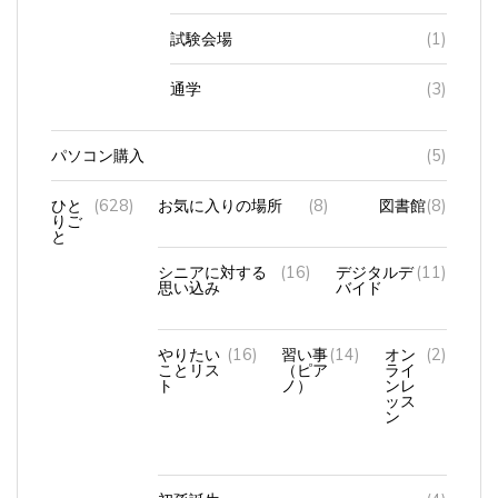
試験会場
(1)
通学
(3)
パソコン購入
(5)
ひと
(628)
お気に入りの場所
(8)
図書館
(8)
りご
と
シニアに対する
(16)
デジタルデ
(11)
思い込み
バイド
やりたい
(16)
習い事
(14)
オン
(2)
ことリス
（ピア
ライ
ト
ノ）
ンレ
ッス
ン
初孫誕生
(4)