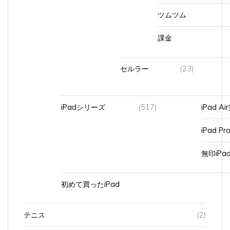
ツムツム
課金
セルラー
(23)
iPadシリーズ
(517)
iPad A
iPad Pr
無印iP
初めて買ったiPad
テニス
(2)