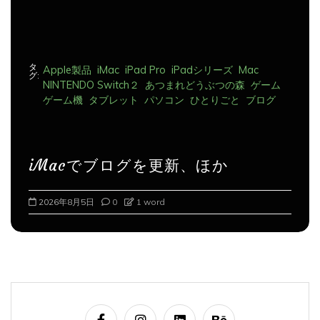
タ
Apple製品
iMac
iPad Pro
iPadシリーズ
Mac
グ:
NINTENDO Switch２
あつまれどうぶつの森
ゲーム
ゲーム機
タブレット
パソコン
ひとりごと
ブログ
iMacでブログを更新、ほか
2026年8月6日
0
1 word