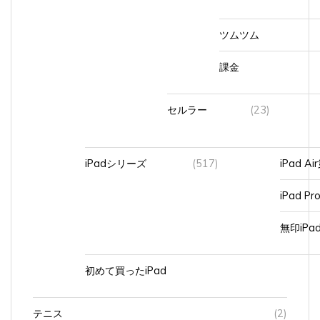
ツムツム
課金
セルラー
(23)
iPadシリーズ
(517)
iPad A
iPad Pr
無印iP
初めて買ったiPad
テニス
(2)