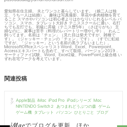
愛知県在住主婦。 夫とワンコと暮らしています。（娘二人は独
立、うち一人は結婚）。 趣味は写真撮影、草花や多肉植物を育て
ること スマホやパソコンは初心者よりはかなりいじれるレベル パ
ソコン、スマホ、タブレット大好き テニススクールに通い、右打
ちでも左打でも、初級に昇級（テニス歴5年）（さぼりがち） 主
婦なのに、家事は苦手（料理のレパートリー増やし中）。 わんこ
飼ってます。名前は「チェン」（見た目は柴犬ですが、雑種で
す）。（ジャッキー・チェンの「チェン」です）。（すでに虹組
ですが、「ジャッキー」という名前の黒ラブもいました）。
MicrosoftOfficeスペシャリストWord、Excel、Powerpoint、
Accessエキスパートも含めて、すべて取得。バージョン2019．
サーティファイ試験、Word、Excel2級、PowerPoint上級合格 い
ずれ在宅ワークを考えています。
関連投稿
タ
Apple製品
iMac
iPad Pro
iPadシリーズ
Mac
グ:
NINTENDO Switch２
あつまれどうぶつの森
ゲーム
ゲーム機
タブレット
パソコン
ひとりごと
ブログ
iMacでブログを更新、ほか