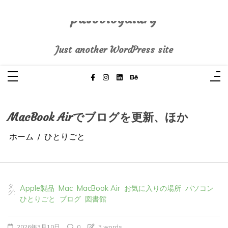
コ
ン
テ
pasoblogdiary
ン
ツ
へ
Just another WordPress site
ス
キ
ッ
プ
MacBook Airでブログを更新、ほか
ホーム
ひとりごと
タ
Apple製品
Mac
MacBook Air
お気に入りの場所
パソコン
グ:
ひとりごと
ブログ
図書館
2026年3月10日
0
3 words