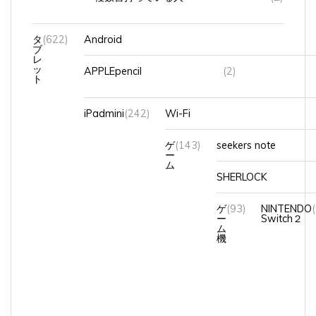
タ
(622)
Android
ブ
レ
ッ
APPLEpencil
(2)
ト
iPadmini
(242)
Wi-Fi
ゲ
(143)
seekers note
ー
ム
SHERLOCK
ゲ
(93)
NINTENDO
ー
Switch２
ム
機