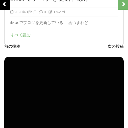
2026年8月4日
0
1 word
iMacでブログを更新している。 あつまれど...
すべて読む
前の投稿
次の投稿
投
稿
ナ
ビ
ゲ
ー
シ
ョ
ン