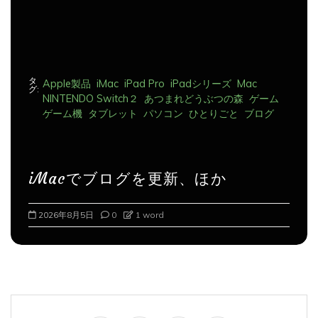
タ
Apple製品
iMac
iPad Pro
iPadシリーズ
Mac
グ:
NINTENDO Switch２
あつまれどうぶつの森
ゲーム
ゲーム機
タブレット
パソコン
ひとりごと
ブログ
iMacでブログを更新、ほか
2026年8月6日
0
1 word