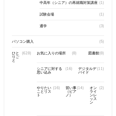
試験会場
(1)
通学
(3)
パソコン購入
(5)
ひと
(628)
お気に入りの場所
(8)
図書館
(8)
りご
と
シニアに対する
(16)
デジタルデ
(11)
思い込み
バイド
やりたい
(16)
習い事
(14)
オン
(2)
ことリス
（ピア
ライ
ト
ノ）
ンレ
ッス
ン