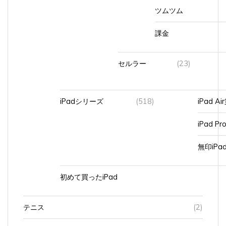
ツムツム
課金
セルラー
(23)
iPadシリーズ
(518)
iPad A
iPad Pr
無印iP
初めて買ったiPad
テニス
(2)