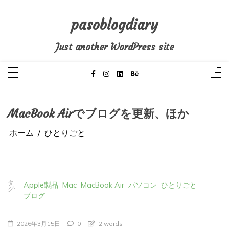
コ
ン
テ
pasoblogdiary
ン
ツ
へ
Just another WordPress site
ス
キ
ッ
プ
MacBook Airでブログを更新、ほか
ホーム
ひとりごと
タ
Apple製品
Mac
MacBook Air
パソコン
ひとりごと
グ:
ブログ
2026年3月15日
0
2 words