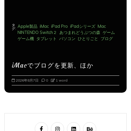
タ
Apple製品
iMac
iPad Pro
iPadシリーズ
Mac
グ:
NINTENDO Switch２
あつまれどうぶつの森
ゲーム
ゲーム機
タブレット
パソコン
ひとりごと
ブログ
iMacでブログを更新、ほか
2026年8月7日
0
1 word