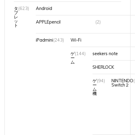
タ
(623)
Android
ブ
レ
ッ
APPLEpencil
(2)
ト
iPadmini
(243)
Wi-Fi
ゲ
(144)
seekers note
ー
ム
SHERLOCK
ゲ
(94)
NINTENDO
ー
Switch２
ム
機