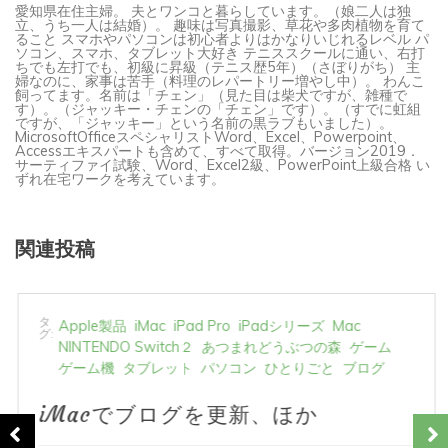
愛知県在住主婦。 夫とワンコと暮らしています。（娘二人は独
立、うち一人は結婚）。 趣味は写真撮影、草花や多肉植物を育て
ること スマホやパソコンは初心者よりはかなりいじれるレベル パ
ソコン、スマホ、タブレット大好き テニススクールに通い、右打
ちでも左打でも、初級に昇級（テニス歴5年）（さぼりがち） 主
婦なのに、家事は苦手（料理のレパートリー増やし中）。 わんこ
飼ってます。名前は「チェン」（見た目は柴犬ですが、雑種で
す）。（ジャッキー・チェンの「チェン」です）。（すでに虹組
ですが、「ジャッキー」という名前の黒ラブもいました）。
MicrosoftOfficeスペシャリストWord、Excel、Powerpoint、
Accessエキスパートも含めて、すべて取得。バージョン2019．
サーティファイ試験、Word、Excel2級、PowerPoint上級合格 い
ずれ在宅ワークを考えています。
関連投稿
タ
Apple製品
iMac
iPad Pro
iPadシリーズ
Mac
グ:
NINTENDO Switch２
あつまれどうぶつの森
ゲーム
ゲーム機
タブレット
パソコン
ひとりごと
ブログ
iMacでブログを更新、ほか