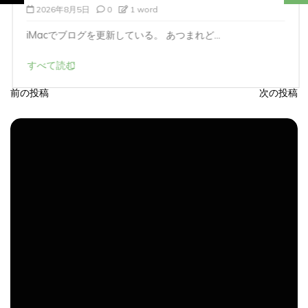
2026年8月5日
0
1 word
iMacでブログを更新している。 あつまれど...
すべて読む
前の投稿
次の投稿
投
稿
ナ
ビ
ゲ
ー
シ
ョ
ン