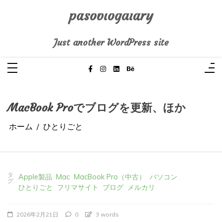
コ
ン
テ
pasoblogdiary
ン
ツ
へ
Just another WordPress site
ス
キ
ッ
プ
MacBook Proでブログを更新、ほか
ホーム
ひとりごと
タ
Apple製品
Mac
MacBook Pro（中古）
パソコン
グ:
ひとりごと
フリマサイト
ブログ
メルカリ
2026年2月21日
0
3 words