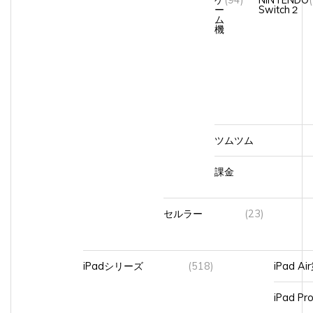
ー
Switch２
ム
機
ツムツム
課金
セルラー
(23)
iPadシリーズ
(518)
iPad A
iPad Pr