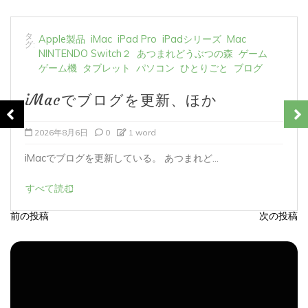
タ
Apple製品
iMac
iPad Pro
iPadシリーズ
Mac
グ:
NINTENDO Switch２
あつまれどうぶつの森
ゲーム
ゲーム機
タブレット
パソコン
ひとりごと
ブログ
iMacでブログを更新、ほか
2026年8月5日
0
1 word
iMacでブログを更新している。 あつまれど...
すべて読む
前の投稿
次の投稿
投
稿
ナ
ビ
ゲ