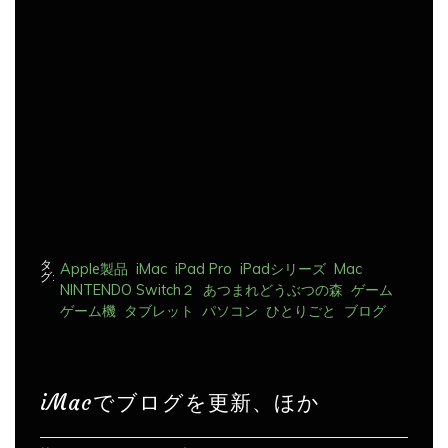
ー
シ
ョ
ン
タ
Apple製品
iMac
iPad Pro
iPadシリーズ
Mac
グ:
NINTENDO Switch２
あつまれどうぶつの森
ゲーム
ゲーム機
タブレット
パソコン
ひとりごと
ブログ
iMacでブログを更新、ほか