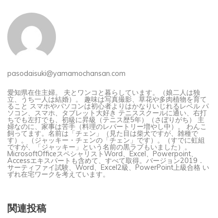
pasodaisuki@yamamochansan.com
愛知県在住主婦。 夫とワンコと暮らしています。（娘二人は独
立、うち一人は結婚）。 趣味は写真撮影、草花や多肉植物を育て
ること スマホやパソコンは初心者よりはかなりいじれるレベル パ
ソコン、スマホ、タブレット大好き テニススクールに通い、右打
ちでも左打でも、初級に昇級（テニス歴5年）（さぼりがち） 主
婦なのに、家事は苦手（料理のレパートリー増やし中）。 わんこ
飼ってます。名前は「チェン」（見た目は柴犬ですが、雑種で
す）。（ジャッキー・チェンの「チェン」です）。（すでに虹組
ですが、「ジャッキー」という名前の黒ラブもいました）。
MicrosoftOfficeスペシャリストWord、Excel、Powerpoint、
Accessエキスパートも含めて、すべて取得。バージョン2019．
サーティファイ試験、Word、Excel2級、PowerPoint上級合格 い
ずれ在宅ワークを考えています。
関連投稿