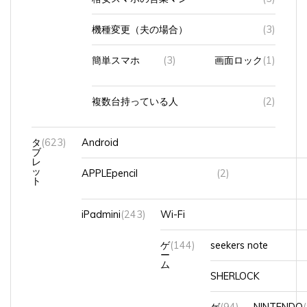
機種変更（夫の場合）
(3)
簡単スマホ
(3)
画面ロック
(1)
複数台持っている人
(2)
タ
(623)
Android
ブ
レ
ッ
APPLEpencil
(2)
ト
iPadmini
(243)
Wi-Fi
ゲ
(144)
seekers note
ー
ム
SHERLOCK
ゲ
(94)
NINTENDO