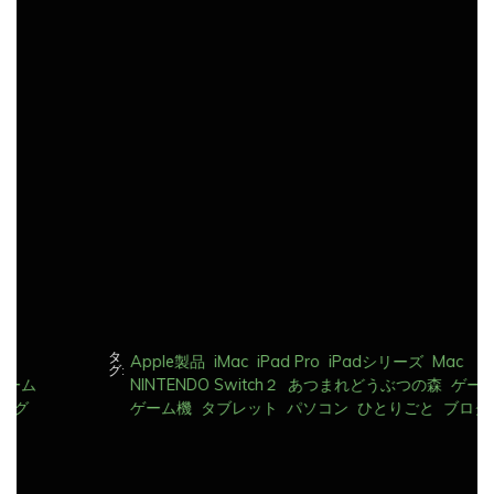
ビ
ゲ
ー
シ
ョ
ン
タ
Apple製品
iMac
iPad Pro
iPadシリーズ
Mac
グ:
NINTENDO Switch２
あつまれどうぶつの森
ゲーム
ゲーム機
タブレット
パソコン
ひとりごと
ブログ