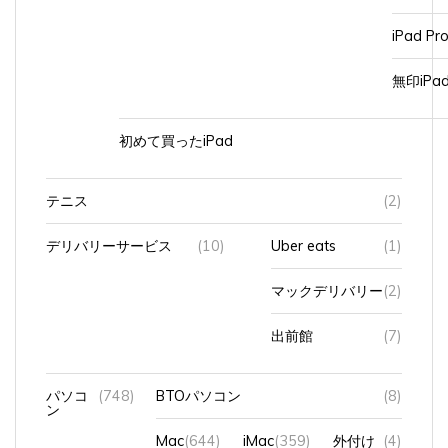
iPad Pr
無印iP
初めて買ったiPad
テニス
(2)
デリバリーサービス
(10)
Uber eats
(1)
マックデリバリー
(2)
出前館
(7)
パソコ
(748)
BTOパソコン
(8)
ン
Mac
(644)
iMac
(359)
外付け
(4)
SSD