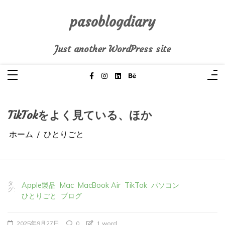
コ
ン
テ
pasoblogdiary
ン
ツ
へ
Just another WordPress site
ス
キ
ッ
プ
TikTokをよく見ている、ほか
ホーム
ひとりごと
タ
Apple製品
Mac
MacBook Air
TikTok
パソコン
グ:
ひとりごと
ブログ
2025年9月27日
0
1 word