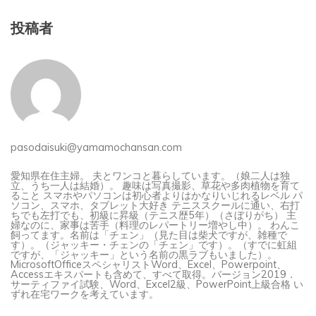
投稿者
pasodaisuki@yamamochansan.com
愛知県在住主婦。 夫とワンコと暮らしています。（娘二人は独
立、うち一人は結婚）。 趣味は写真撮影、草花や多肉植物を育て
ること スマホやパソコンは初心者よりはかなりいじれるレベル パ
ソコン、スマホ、タブレット大好き テニススクールに通い、右打
ちでも左打でも、初級に昇級（テニス歴5年）（さぼりがち） 主
婦なのに、家事は苦手（料理のレパートリー増やし中）。 わんこ
飼ってます。名前は「チェン」（見た目は柴犬ですが、雑種で
す）。（ジャッキー・チェンの「チェン」です）。（すでに虹組
ですが、「ジャッキー」という名前の黒ラブもいました）。
MicrosoftOfficeスペシャリストWord、Excel、Powerpoint、
Accessエキスパートも含めて、すべて取得。バージョン2019．
サーティファイ試験、Word、Excel2級、PowerPoint上級合格 い
ずれ在宅ワークを考えています。