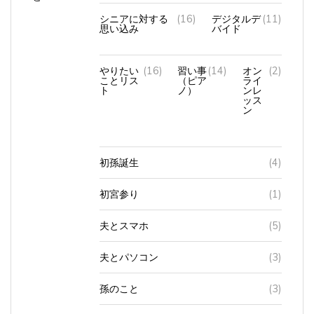
シニアに対する
(16)
デジタルデ
(11)
思い込み
バイド
やりたい
(16)
習い事
(14)
オン
(2)
ことリス
（ピア
ライ
ト
ノ）
ンレ
ッス
ン
初孫誕生
(4)
初宮参り
(1)
夫とスマホ
(5)
夫とパソコン
(3)
孫のこと
(3)
節約
(2)