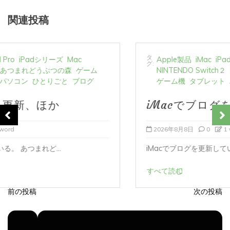
関連投稿
タ
Apple製品
iMac
iPad Pro
iPadシリーズ
Mac
グ:
NINTENDO Switch２
あつまれどうぶつの森
ゲーム
ゲーム機
タブレット
パソコン
ひとりごと
ブログ
iMacでブログを更新、ほか
2026年8月8日
0
1 word
iMacでブログを更新している。 あつまれど...
すべて読む
前の投稿
次の投稿
投
稿
ナ