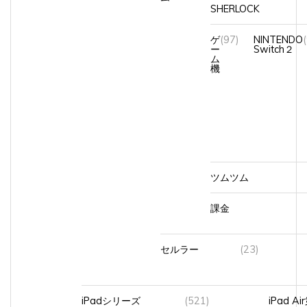
SHERLOCK
ゲ
(97)
NINTENDO
ー
Switch２
ム
機
ツムツム
課金
セルラー
(23)
iPadシリーズ
(521)
iPad A