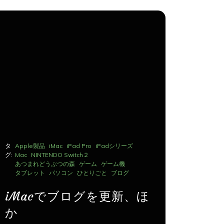
タ
Apple製品
iMac
iPad Pro
iPadシリーズ
タ
Apple製品
グ:
Mac
NINTENDO Switch２
グ:
Mac
NINTE
あつまれどうぶつの森
ゲーム
ゲーム機
あつまれど
タブレット
パソコン
ひとりごと
ブログ
タブレット
iMacでブログを更新、ほ
iMac
か
か