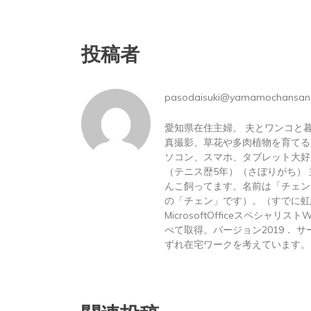
2026年8月6日
0
1 word
投稿者
pasodaisuki@yamamochansan
愛知県在住主婦。 夫とワンコと
真撮影、草花や多肉植物を育てる
ソコン、スマホ、タブレット大好
（テニス歴5年）（さぼりがち）
んこ飼ってます。名前は「チェン
の「チェン」です）。（すでに虹
MicrosoftOfficeスペシャリス
べて取得。バージョン2019． サーテ
ずれ在宅ワークを考えています。