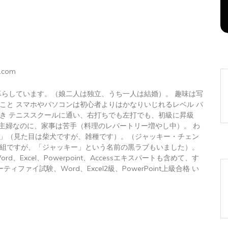
2026年8月7日
0
1 word
.com
暮らしています。（娘二人は独立、うち一人は結婚）。 趣味は写
こと スマホやパソコンは初心者よりはかなりいじれるレベル パ
き テニススクールに通い、右打ちでも左打でも、初級に昇級
 主婦なのに、家事は苦手（料理のレパートリー増やし中）。 わ
」（見た目は柴犬ですが、雑種です）。（ジャッキー・チェン
組ですが、「ジャッキー」という名前の黒ラブもいました）。
トWord、Excel、Powerpoint、Accessエキスパートも含めて、す
ィファイ試験、Word、Excel2級、PowerPoint上級合格 い