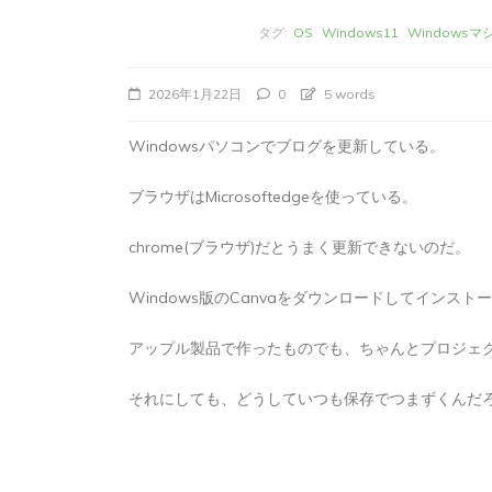
タグ:
OS
Windows11
Windowsマ
2026年1月22日
0
5 words
Windowsパソコンでブログを更新している。
ブラウザはMicrosoftedgeを使っている。
chrome(ブラウザ)だとうまく更新できないのだ。
Windows版のCanvaをダウンロードしてインス
タ
Apple製品
iMac
iPad Pro
iPadシ
グ:
Mac
NINTENDO Switch２
アップル製品で作ったものでも、ちゃんとプロジェ
あつまれどうぶつの森
ゲーム
ゲーム
タブレット
パソコン
ひとりごと
ブロ
それにしても、どうしていつも保存でつまずくんだ
iMacでブログを更
か