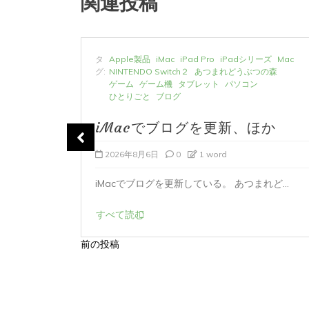
関連投稿
ーズ
Mac
タ
Apple製品
iMac
iPad Pro
iPadシリーズ
Mac
の森
グ:
NINTENDO Switch２
あつまれどうぶつの森
ゲーム
ゲーム機
タブレット
パソコン
ひとりごと
ブログ
か
iMacでブログを更新、ほか
2026年8月6日
0
1 word
時...
iMacでブログを更新している。 あつまれど...
すべて読む
前の投稿
投
稿
ナ