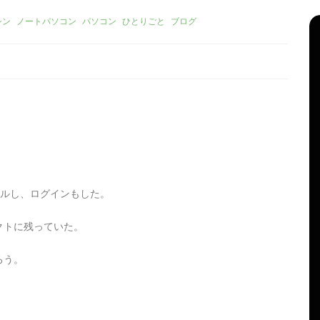
シン
ノートパソコン
パソコン
ひとりごと
ブログ
トールし、ログインもした。
リーズ
タ
Apple製品
iMac
iPad Pro
iPadシリーズ
グ:
Mac
NINTENDO Switch２
クトに残っていた。
機
あつまれどうぶつの森
ゲーム
ゲーム機
グ
タブレット
パソコン
ひとりごと
ブログ
ろう。
新、ほ
iMacでブログを更新、ほ
か