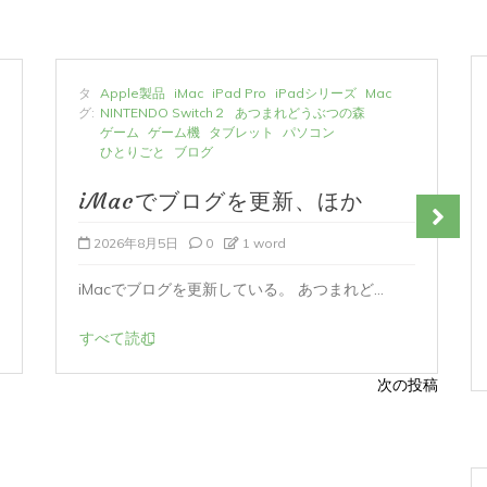
タ
Apple製品
iMac
iPad Pro
iPadシリーズ
Mac
グ:
NINTENDO Switch２
あつまれどうぶつの森
ゲーム
ゲーム機
タブレット
パソコン
ひとりごと
ブログ
iMacでブログを更新、ほか
2026年8月5日
0
1 word
iMacでブログを更新している。 あつまれど...
すべて読む
次の投稿