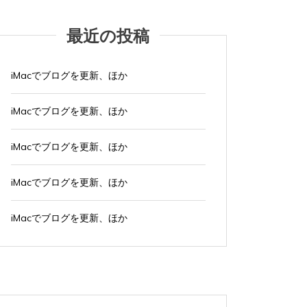
最近の投稿
タ
Apple製品
iMac
iPad Pro
iPadシリーズ
Mac
タ
Appl
グ:
NINTENDO Switch２
あつまれどうぶつの森
グ:
NINTE
iMacでブログを更新、ほか
ゲーム
ゲーム機
タブレット
パソコン
ゲーム
ひとりごと
ブログ
ひとり
iMacでブログを更新、ほか
iMacでブログを更新、ほか
iMa
iMacでブログを更新、ほか
2026年8月4日
0
1 word
2026年
iMacでブログを更新している。 あつまれど...
iMacで
iMacでブログを更新、ほか
すべて読む
すべて読
iMacでブログを更新、ほか