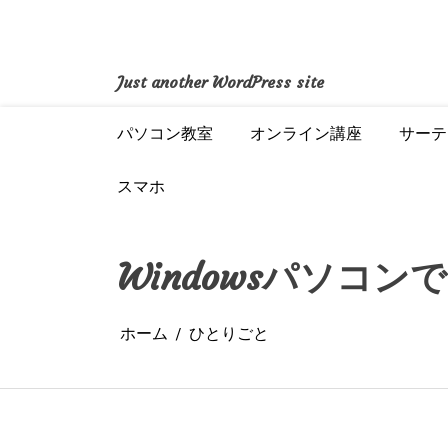
コ
ン
テ
ン
Just another WordPress site
ツ
へ
パソコン教室
オンライン講座
サーテ
ス
キ
ッ
スマホ
プ
Windowsパソコ
ホーム
ひとりごと