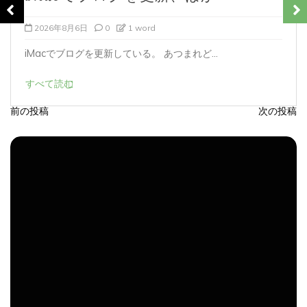
2026年8月5日
0
1 word
iMacでブログを更新している。 あつまれど...
すべて読む
前の投稿
次の投稿
投
稿
ナ
ビ
ゲ
ー
シ
ョ
ン