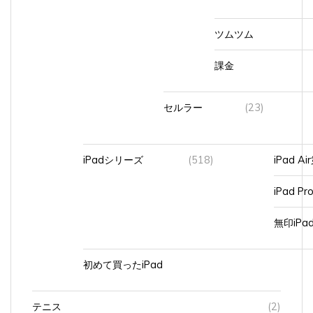
ツムツム
課金
セルラー
(23)
iPadシリーズ
(518)
iPad A
iPad Pr
無印iP
初めて買ったiPad
テニス
(2)