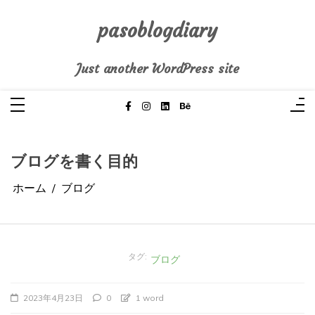
コ
ン
テ
pasoblogdiary
ン
ツ
へ
Just another WordPress site
ス
キ
ッ
プ
ブログを書く目的
ホーム
ブログ
タグ:
ブログ
2023年4月23日
0
1 word