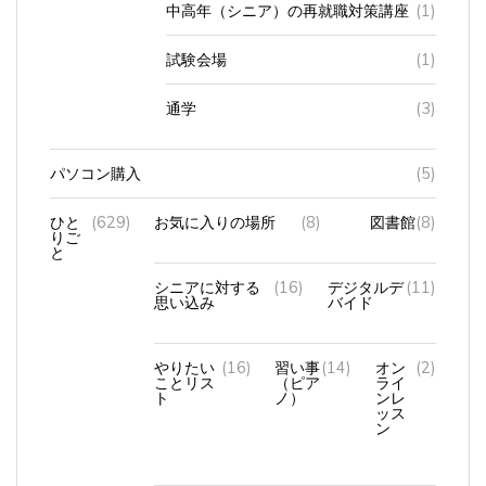
試験会場
(1)
通学
(3)
パソコン購入
(5)
ひと
(629)
お気に入りの場所
(8)
図書館
(8)
りご
と
シニアに対する
(16)
デジタルデ
(11)
思い込み
バイド
やりたい
(16)
習い事
(14)
オン
(2)
ことリス
（ピア
ライ
ト
ノ）
ンレ
ッス
ン