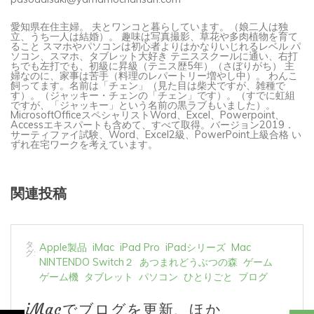
愛知県在住主婦。 夫とワンコと暮らしています。（娘二人は独
立、うち一人は結婚）。 趣味は写真撮影、草花や多肉植物を育て
ること スマホやパソコンは初心者よりはかなりいじれるレベル パ
ソコン、スマホ、タブレット大好き テニススクールに通い、右打
ちでも左打でも、初級に昇級（テニス歴5年）（さぼりがち） 主
婦なのに、家事は苦手（料理のレパートリー増やし中）。 わんこ
飼ってます。名前は「チェン」（見た目は柴犬ですが、雑種で
す）。（ジャッキー・チェンの「チェン」です）。（すでに虹組
ですが、「ジャッキー」という名前の黒ラブもいました）。
MicrosoftOfficeスペシャリストWord、Excel、Powerpoint、
Accessエキスパートも含めて、すべて取得。バージョン2019．
サーティファイ試験、Word、Excel2級、PowerPoint上級合格 い
ずれ在宅ワークを考えています。
関連投稿
タ
Apple製品
iMac
iPad Pro
iPadシリーズ
Mac
グ:
NINTENDO Switch２
あつまれどうぶつの森
ゲーム
ゲーム機
タブレット
パソコン
ひとりごと
ブログ
iMacでブログを更新、ほか