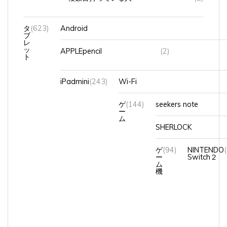
タ
(623)
Android
ブ
レ
ッ
APPLEpencil
(2)
ト
iPadmini
(243)
Wi-Fi
ゲ
(144)
seekers note
ー
ム
SHERLOCK
ゲ
(94)
NINTENDO
ー
Switch２
ム
機