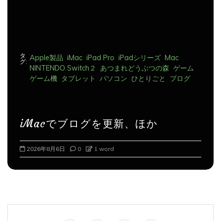
タ
Apple製品
iMac
iPad Pro
iPadシリーズ
Mac
グ:
NINTENDO Switch２
あつまれどうぶつの森
ゲーム
ゲーム機
タブレット
パソコン
ひとりごと
ブログ
iMacでブログを更新、ほか
2026年8月7日
0
1 word