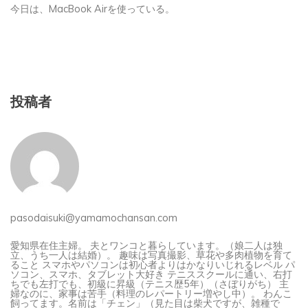
今日は、MacBook Airを使っている。
投稿者
pasodaisuki@yamamochansan.com
愛知県在住主婦。 夫とワンコと暮らしています。（娘二人は独
立、うち一人は結婚）。 趣味は写真撮影、草花や多肉植物を育て
ること スマホやパソコンは初心者よりはかなりいじれるレベル パ
ソコン、スマホ、タブレット大好き テニススクールに通い、右打
ちでも左打でも、初級に昇級（テニス歴5年）（さぼりがち） 主
婦なのに、家事は苦手（料理のレパートリー増やし中）。 わんこ
飼ってます。名前は「チェン」（見た目は柴犬ですが、雑種で
す）。（ジャッキー・チェンの「チェン」です）。（すでに虹組