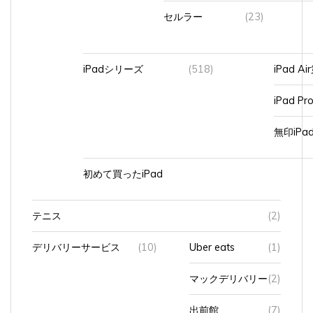
セルラー
(23)
iPadシリーズ
(518)
iPad A
iPad Pr
無印iP
初めて買ったiPad
テニス
(2)
デリバリーサービス
(10)
Uber eats
(1)
マックデリバリー
(2)
出前館
(7)