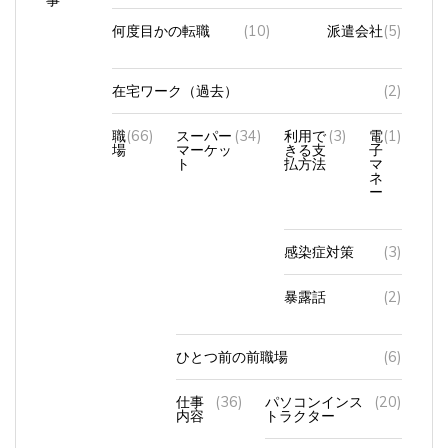
何度目かの転職
(10)
派遣会社
(5)
在宅ワーク（過去）
(2)
職
(66)
スーパー
(34)
利用で
(3)
電
(1)
場
マーケッ
きる支
子
ト
払方法
マ
ネ
ー
感染症対策
(3)
暴露話
(2)
ひとつ前の前職場
(6)
仕事
(36)
パソコンインス
(20)
内容
トラクター