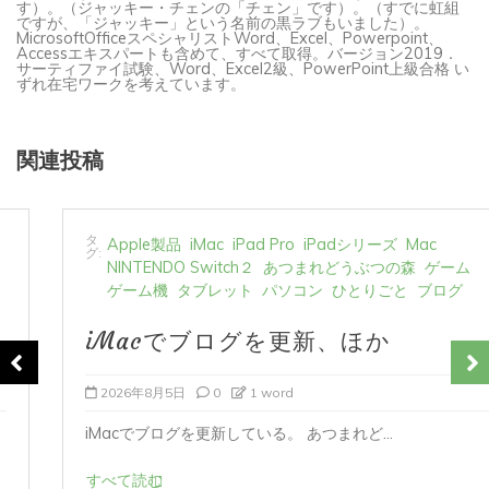
ですが、「ジャッキー」という名前の黒ラブもいました）。
MicrosoftOfficeスペシャリストWord、Excel、Powerpoint、
Accessエキスパートも含めて、すべて取得。バージョン2019．
サーティファイ試験、Word、Excel2級、PowerPoint上級合格 い
ずれ在宅ワークを考えています。
関連投稿
タ
Apple製品
iMac
iPad Pro
iPadシリーズ
Mac
グ:
NINTENDO Switch２
あつまれどうぶつの森
ゲーム
ゲーム機
タブレット
パソコン
ひとりごと
ブログ
iMacでブログを更新、ほか
2026年8月5日
0
1 word
iMacでブログを更新している。 あつまれど...
すべて読む