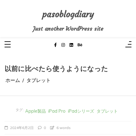
コ
ン
テ
pasoblogdiary
ン
ツ
へ
Just another WordPress site
ス
キ
ッ
プ
以前に比べたら使うようになった
ホーム
タブレット
タグ:
Apple製品
iPad Pro
iPadシリーズ
タブレット
2024年6月2日
0
6 words