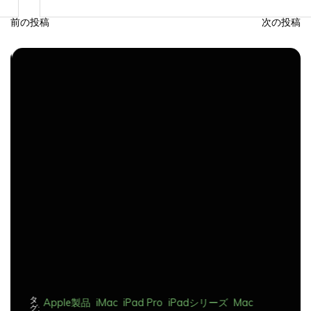
前の投稿
次の投稿
投
稿
ナ
ビ
ゲ
ー
シ
ョ
ン
タ
Apple製品
iMac
iPad Pro
iPadシリーズ
Mac
グ:
NINTENDO Switch２
あつまれどうぶつの森
ゲーム