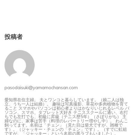
投稿者
pasodaisuki@yamamochansan.com
愛知県在住主婦。 夫とワンコと暮らしています。（娘二人は独
立、うち一人は結婚）。 趣味は写真撮影、草花や多肉植物を育て
ること スマホやパソコンは初心者よりはかなりいじれるレベル パ
ソコン、スマホ、タブレット大好き テニススクールに通い、右打
ちでも左打でも、初級に昇級（テニス歴5年）（さぼりがち） 主
婦なのに、家事は苦手（料理のレパートリー増やし中）。 わんこ
飼ってます。名前は「チェン」（見た目は柴犬ですが、雑種で
す）。（ジャッキー・チェンの「チェン」です）。（すでに虹組
ですが、「ジャッキー」という名前の黒ラブもいました）。
MicrosoftOfficeスペシャリストWord、Excel、Powerpoint、