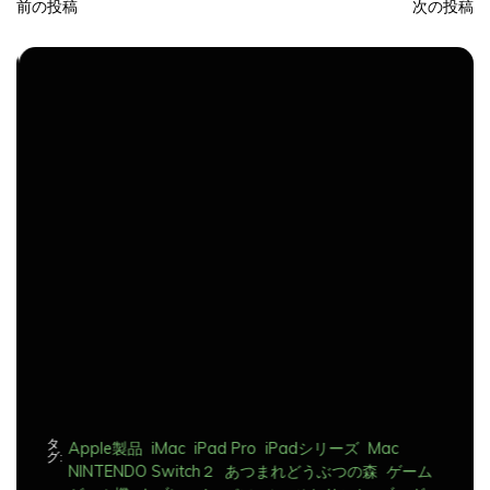
投
稿
ナ
ビ
ゲ
ー
シ
ョ
ン
タ
Apple製品
iMac
iPad Pro
iPadシリーズ
Mac
グ:
NINTENDO Switch２
あつまれどうぶつの森
ゲーム
ゲーム機
タブレット
パソコン
ひとりごと
ブログ