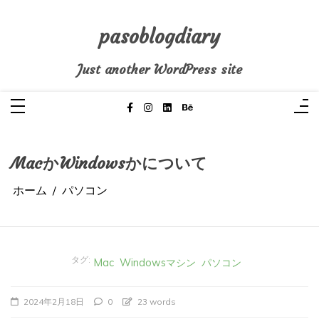
コ
ン
テ
pasoblogdiary
ン
ツ
へ
Just another WordPress site
ス
キ
ッ
プ
MacかWindowsかについて
ホーム
パソコン
タグ:
Mac
Windowsマシン
パソコン
2024年2月18日
0
23 words