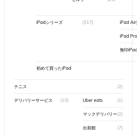
iPadシリーズ
(517)
iPad A
iPad Pr
無印iP
初めて買ったiPad
テニス
(2)
デリバリーサービス
(10)
Uber eats
(1)
マックデリバリー
(2)
出前館
(7)