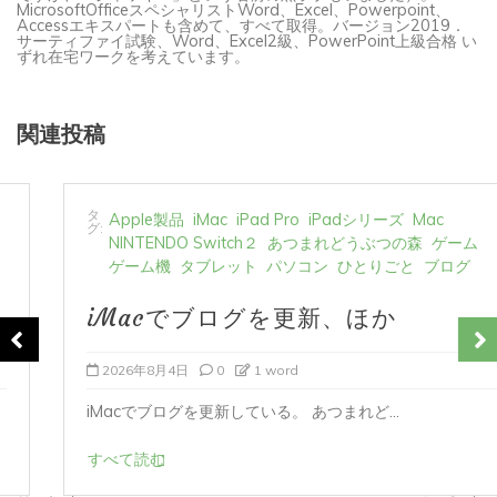
Accessエキスパートも含めて、すべて取得。バージョン2019．
サーティファイ試験、Word、Excel2級、PowerPoint上級合格 い
ずれ在宅ワークを考えています。
関連投稿
タ
Apple製品
iMac
iPad Pro
iPadシリーズ
Mac
グ:
NINTENDO Switch２
あつまれどうぶつの森
ゲーム
ゲーム機
タブレット
パソコン
ひとりごと
ブログ
iMacでブログを更新、ほか
2026年8月4日
0
1 word
iMacでブログを更新している。 あつまれど...
すべて読む
前の投稿
次の投稿