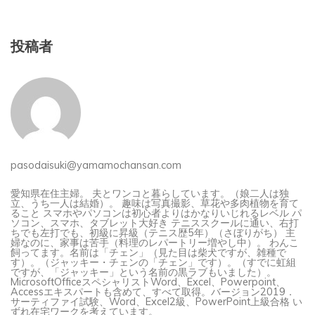
投稿者
pasodaisuki@yamamochansan.com
愛知県在住主婦。 夫とワンコと暮らしています。（娘二人は独
立、うち一人は結婚）。 趣味は写真撮影、草花や多肉植物を育て
ること スマホやパソコンは初心者よりはかなりいじれるレベル パ
ソコン、スマホ、タブレット大好き テニススクールに通い、右打
ちでも左打でも、初級に昇級（テニス歴5年）（さぼりがち） 主
婦なのに、家事は苦手（料理のレパートリー増やし中）。 わんこ
飼ってます。名前は「チェン」（見た目は柴犬ですが、雑種で
す）。（ジャッキー・チェンの「チェン」です）。（すでに虹組
ですが、「ジャッキー」という名前の黒ラブもいました）。
MicrosoftOfficeスペシャリストWord、Excel、Powerpoint、
Accessエキスパートも含めて、すべて取得。バージョン2019．
サーティファイ試験、Word、Excel2級、PowerPoint上級合格 い
ずれ在宅ワークを考えています。