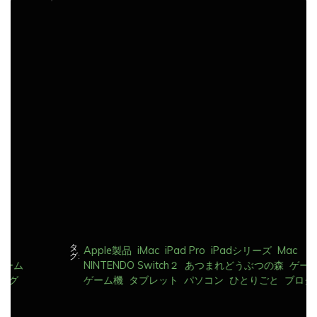
ナ
ビ
ゲ
ー
シ
ョ
ン
タ
Apple製品
iMac
iPad Pro
iPadシリーズ
Mac
グ:
NINTENDO Switch２
あつまれどうぶつの森
ゲーム
ゲーム機
タブレット
パソコン
ひとりごと
ブログ