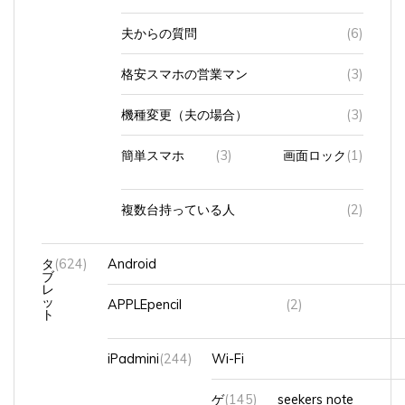
夫からの質問
(6)
格安スマホの営業マン
(3)
機種変更（夫の場合）
(3)
簡単スマホ
(3)
画面ロック
(1)
複数台持っている人
(2)
タ
(624)
Android
ブ
レ
ッ
APPLEpencil
(2)
ト
iPadmini
(244)
Wi-Fi
ゲ
(145)
seekers note
ー