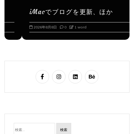
iMacでブログを更新、ほか
2026年8月8日
0
1 word
検
索: