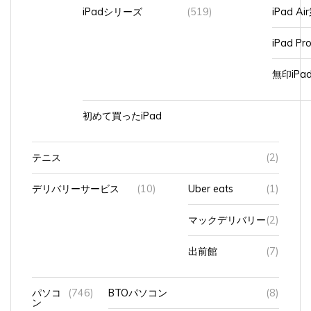
iPadシリーズ
(519)
iPad A
iPad Pr
無印iP
初めて買ったiPad
テニス
(2)
デリバリーサービス
(10)
Uber eats
(1)
マックデリバリー
(2)
出前館
(7)
パソコ
(746)
BTOパソコン
(8)
ン