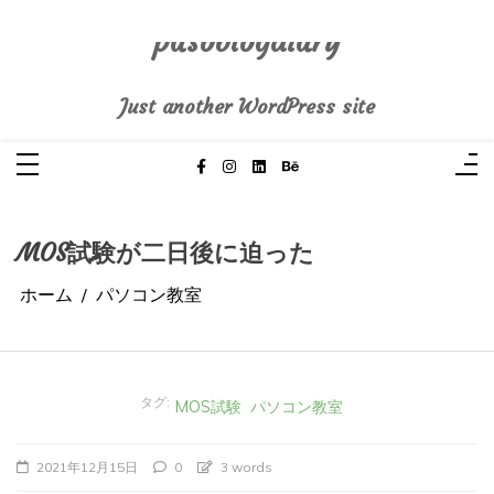
コ
ン
テ
pasoblogdiary
ン
ツ
へ
Just another WordPress site
ス
キ
ッ
プ
MOS試験が二日後に迫った
ホーム
パソコン教室
タグ:
MOS試験
パソコン教室
2021年12月15日
0
3 words