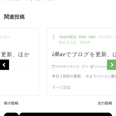
関連投稿
タ
Apple製品
iMac
Mac
パソコン
パソコン教室
グ:
ひとりごと
ブログ
iMacでブログを更新、ほか
2025年11月11日
0
22 words
本日２回目の更新。 今までパソコン教室へ通っ...
すべて読む
前の投稿
次の投稿
投
稿