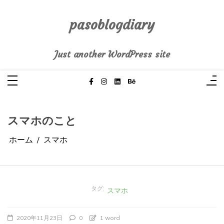
コ
ン
テ
pasoblogdiary
ン
ツ
へ
Just another WordPress site
ス
キ
ッ
プ
スマホのこと
ホーム
スマホ
タグ:
スマホ
2020年11月23日
0
1 word