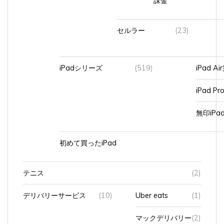
セルラー
(23)
iPadシリーズ
(519)
iPad A
iPad Pr
無印iP
初めて買ったiPad
テニス
(2)
デリバリーサービス
(10)
Uber eats
(1)
マックデリバリー
(2)