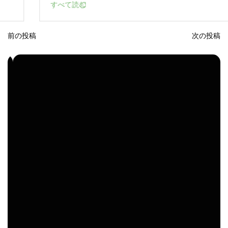
前の投稿
次の投稿
投
稿
ナ
ビ
ゲ
ー
シ
ョ
ン
タ