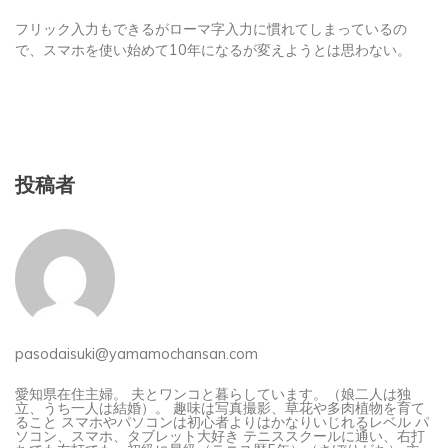
フリック入力もできるがローマ字入力に慣れてしまっているの
で、スマホを使い始めて10年になるが変えようとは思わない。
投稿者
pasodaisuki@yamamochansan.com
愛知県在住主婦。 夫とワンコと暮らしています。（娘二人は独
立、うち一人は結婚）。 趣味は写真撮影、草花や多肉植物を育て
ること スマホやパソコンは初心者よりはかなりいじれるレベル パ
ソコン、スマホ、タブレット大好き テニススクールに通い、右打
ちでも左打でも、初級に昇級（テニス歴5年）（さぼりがち） 主
婦なのに、家事は苦手（料理のレパートリー増やし中）。 わんこ