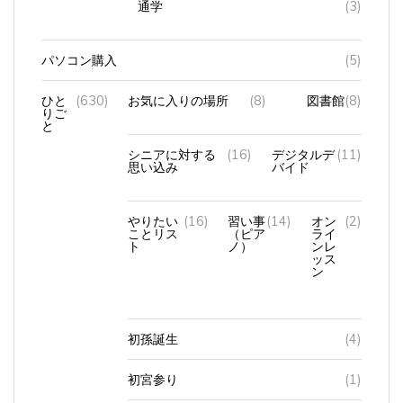
パソコン購入
(5)
ひと
(630)
お気に入りの場所
(8)
図書館
(8)
りご
と
シニアに対する
(16)
デジタルデ
(11)
思い込み
バイド
やりたい
(16)
習い事
(14)
オン
(2)
ことリス
（ピア
ライ
ト
ノ）
ンレ
ッス
ン
初孫誕生
(4)
初宮参り
(1)
夫とスマホ
(5)