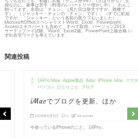
飼ってます。名前は「チェン」（見た目は柴犬ですが、雑種で
す）。（ジャッキー・チェンの「チェン」です）。（すでに虹組
ですが、「ジャッキー」という名前の黒ラブもいました）。
MicrosoftOfficeスペシャリストWord、Excel、Powerpoint、
Accessエキスパートも含めて、すべて取得。バージョン2019．
サーティファイ試験、Word、Excel2級、PowerPoint上級合格 い
ずれ在宅ワークを考えています。
関連投稿
タ
16Pro Max
Apple製品
iMac
iPhone
Mac
スマホ
グ:
パソコン
ひとりごと
ブログ
iMacでブログを更新、ほか
2026年5月5日
0
44 words
今使っているiPhoneのこと。 16Pro...
すべて読む