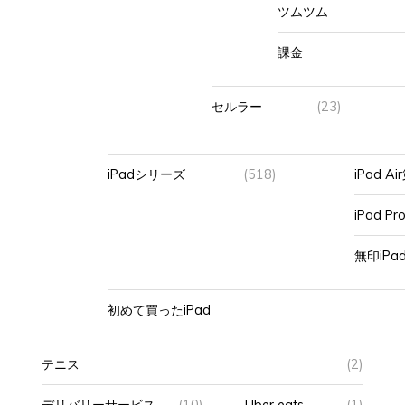
課金
セルラー
(23)
iPadシリーズ
(518)
iPad A
iPad Pr
無印iP
初めて買ったiPad
テニス
(2)
デリバリーサービス
(10)
Uber eats
(1)