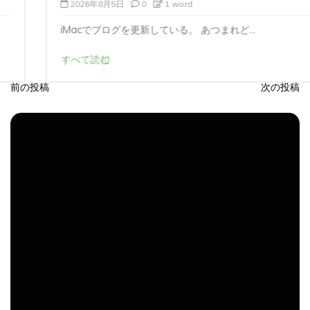
iMacでブログを更新している。 あつまれど...
すべて読む
前の投稿
次の投稿
投
稿
ナ
ビ
ゲ
ー
シ
ョ
ン