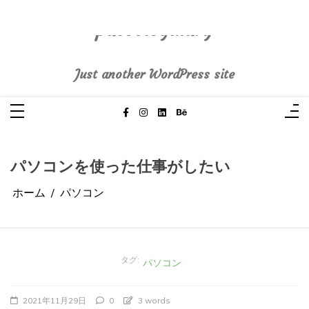
コ
ン
テ
pasoblogdiary
ン
ツ
へ
Just another WordPress site
ス
キ
ッ
プ
パソコンを使った仕事がしたい
ホーム
パソコン
タグ:
パソコン
2021年11月29日
0
3 words