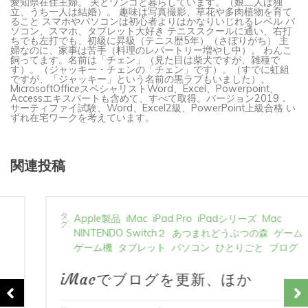
ること スマホやパソコンは初心者よりはかなりいじれるレベル パ
ソコン、スマホ、タブレット大好き テニススクールに通い、右打
ちでも左打でも、初級に昇級（テニス歴5年）（さぼりがち） 主
婦なのに、家事は苦手（料理のレパートリー増やし中）。 わんこ
飼ってます。名前は「チェン」（見た目は柴犬ですが、雑種で
す）。（ジャッキー・チェンの「チェン」です）。（すでに虹組
ですが、「ジャッキー」という名前の黒ラブもいました）。
MicrosoftOfficeスペシャリストWord、Excel、Powerpoint、
Accessエキスパートも含めて、すべて取得。バージョン2019．
サーティファイ試験、Word、Excel2級、PowerPoint上級合格 い
ずれ在宅ワークを考えています。
関連投稿
タ
Apple製品
iMac
iPad Pro
iPadシリーズ
Mac
グ:
NINTENDO Switch２
あつまれどうぶつの森
ゲーム
ゲーム機
タブレット
パソコン
ひとりごと
ブログ
iMacでブログを更新、ほか
2026年8月5日
0
1 word