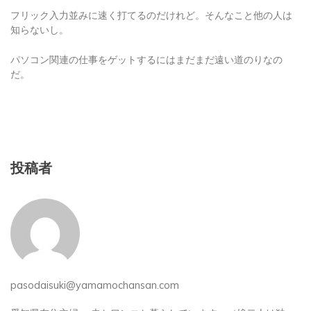
知らないし。
パソコン関連の仕事をゲットするにはまだまだ遠い道のりなの
だ。
投稿者
pasodaisuki@yamamochansan.com
愛知県在住主婦。 夫とワンコと暮らしています。（娘二人は独
立、うち一人は結婚）。 趣味は写真撮影、草花や多肉植物を育て