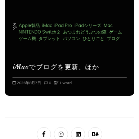
タ
Apple製品
iMac
iPad Pro
iPadシリーズ
Mac
グ:
NINTENDO Switch２
あつまれどうぶつの森
ゲーム
ゲーム機
タブレット
パソコン
ひとりごと
ブログ
iMacでブログを更新、ほか
2026年8月7日
0
1 word