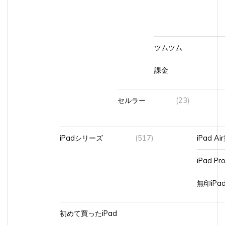
ツムツム
課金
セルラー
(23)
iPadシリーズ
(517)
iPad A
iPad Pr
無印iP
初めて買ったiPad