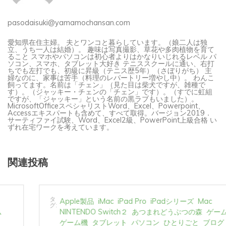
pasodaisuki@yamamochansan.com
愛知県在住主婦。 夫とワンコと暮らしています。（娘二人は独
立、うち一人は結婚）。 趣味は写真撮影、草花や多肉植物を育て
ること スマホやパソコンは初心者よりはかなりいじれるレベル パ
ソコン、スマホ、タブレット大好き テニススクールに通い、右打
ちでも左打でも、初級に昇級（テニス歴5年）（さぼりがち） 主
婦なのに、家事は苦手（料理のレパートリー増やし中）。 わんこ
飼ってます。名前は「チェン」（見た目は柴犬ですが、雑種で
す）。（ジャッキー・チェンの「チェン」です）。（すでに虹組
ですが、「ジャッキー」という名前の黒ラブもいました）。
MicrosoftOfficeスペシャリストWord、Excel、Powerpoint、
Accessエキスパートも含めて、すべて取得。バージョン2019．
サーティファイ試験、Word、Excel2級、PowerPoint上級合格 い
ずれ在宅ワークを考えています。
関連投稿
タ
Apple製品
iMac
iPad Pro
iPadシリーズ
Mac
グ:
NINTENDO Switch２
あつまれどうぶつの森
ゲーム
ゲーム機
タブレット
パソコン
ひとりごと
ブログ