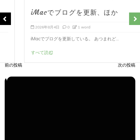
iMacでブログを更新、ほか
2026年8月4日
0
1 word
iMacでブログを更新している。 あつまれど...
すべて読む
前の投稿
次の投稿
投
稿
ナ
ビ
ゲ
ー
シ
ョ