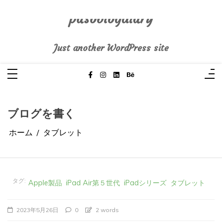
コ
ン
テ
pasoblogdiary
ン
ツ
へ
Just another WordPress site
ス
キ
ッ
プ
ブログを書く
ホーム
タブレット
タグ:
Apple製品
iPad Air第５世代
iPadシリーズ
タブレット
2023年5月26日
0
2 words