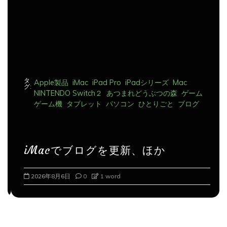
ン
タ
Apple製品
iMac
iPad Pro
iPadシリーズ
Mac
グ:
NINTENDO Switch２
あつまれどうぶつの森
ゲーム
ゲーム機
タブレット
パソコン
ひとりごと
ブログ
iMacでブログを更新、ほか
2026年8月6日
0
1 word