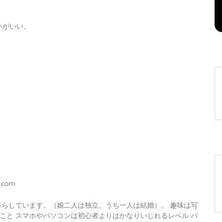
2026年8月6日
0
1 word
いがいい。
.com
暮らしています。（娘二人は独立、うち一人は結婚）。 趣味は写
こと スマホやパソコンは初心者よりはかなりいじれるレベル パ