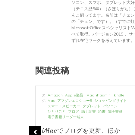
ソコン、スマホ、タブレット大好
（テニス歴5年）（さぼりがち）
んこ飼ってます。名前は「チェン
の「チェン」です）。（すでに虹
MicrosoftOfficeスペシャリス
べて取得。バージョン2019． サーテ
ずれ在宅ワークを考えています。
関連投稿
タ
Amazon
Apple製品
iMac
iPadmini
kindle
と
グ:
Mac
アマゾンエコショー5
ショッピングサイト
スマートスピーカー
タブレット
パソコン
ひとりごと
ブログ
聴く読書
読書
電子書籍
電子書籍リーダー端末
iMacでブログを更新、ほか