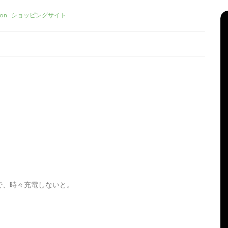
on
ショッピングサイト
リーズ
タ
Apple製品
iMac
iPad Pro
iPadシリーズ
グ:
Mac
NINTENDO Switch２
機
あつまれどうぶつの森
ゲーム
ゲーム機
グ
タブレット
パソコン
ひとりごと
ブログ
で、時々充電しないと。
新、ほ
iMacでブログを更新、ほ
か