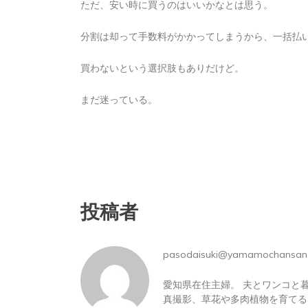
ただ、安い時に買うのはいいかなとは思う。
2026年8月5日
0
1 word
分割は却って手数料がかかってしまうから、一括払
買わないという選択肢もありだけど。
まだ迷っている。
投稿者
pasodaisuki@yamamochansan
愛知県在住主婦。 夫とワンコと
真撮影、草花や多肉植物を育てる