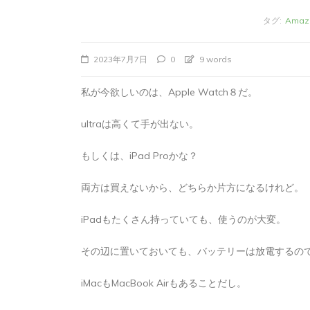
タグ:
Amaz
2023年7月7日
0
9 words
私が今欲しいのは、Apple Watch８だ。
ultraは高くて手が出ない。
もしくは、iPad Proかな？
両方は買えないから、どちらか片方になるけれど。
タ
Apple製品
iMac
iPad Pro
iPadシ
グ:
Mac
NINTENDO Switch２
iPadもたくさん持っていても、使うのが大変。
あつまれどうぶつの森
ゲーム
ゲーム
タブレット
パソコン
ひとりごと
ブロ
その辺に置いておいても、バッテリーは放電するの
iMacでブログを更
iMacもMacBook Airもあることだし。
か