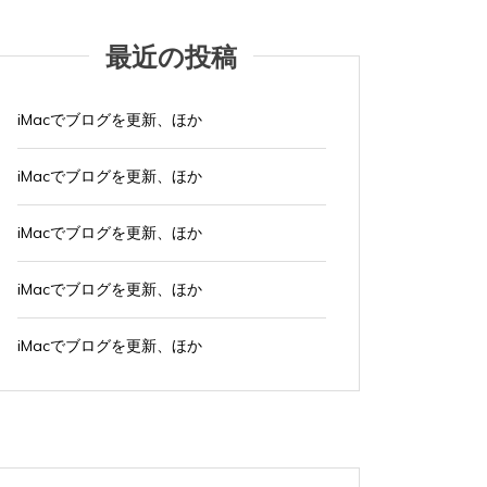
最近の投稿
iMacでブログを更新、ほか
iMacでブログを更新、ほか
iMacでブログを更新、ほか
iMacでブログを更新、ほか
タ
Amazon
Apple製品
Mac
MacBook Air
タグ:
ショ
iMacでブログを更新、ほか
グ:
ショッピングサイト
パソコン
ひとりごと
ブログ
以前
プライム会員を辞めた
に
2025年9月23日
0
5 words
2024年