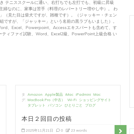
き テニススクールに通い、右打ちでも左打でも、初級に昇級
 主婦なのに、家事は苦手（料理のレパートリー増やし中）。 わ
」（見た目は柴犬ですが、雑種です）。（ジャッキー・チェン
組ですが、「ジャッキー」という名前の黒ラブもいました）。
トWord、Excel、Powerpoint、Accessエキスパートも含めて、す
ィファイ試験、Word、Excel2級、PowerPoint上級合格 い
タ
Amazon
Apple製品
iMac
iPadmini
Mac
グ:
MacBook Pro（中古）
Wi-Fi
ショッピングサイト
タブレット
パソコン
ひとりごと
ブログ
本日２回目の投稿
2025年11月21日
0
23 words