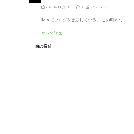
2025年11月24日
0
21 words
カメラを買
iMacでブログを更新している。 この時間な...
すべて読む
前の投稿
投
稿
ナ
ビ
ゲ
ー
シ
ョ
ン