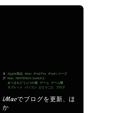
タ
Apple製品
iMac
iPad Pro
iPadシリーズ
タ
Apple製品
グ:
Mac
NINTENDO Switch２
グ:
Mac
NINTE
あつまれどうぶつの森
ゲーム
ゲーム機
あつまれど
タブレット
パソコン
ひとりごと
ブログ
タブレット
iMacでブログを更新、ほ
iMac
か
か