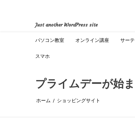
コ
ン
テ
ン
Just another WordPress site
ツ
へ
パソコン教室
オンライン講座
サーテ
ス
キ
ッ
スマホ
プ
プライムデーが始
ホーム
ショッピングサイト