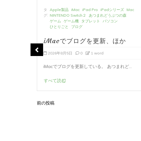
ーズ
Mac
タ
Apple製品
iMac
iPad Pro
iPadシリーズ
Mac
の森
グ:
NINTENDO Switch２
あつまれどうぶつの森
ゲーム
ゲーム機
タブレット
パソコン
ひとりごと
ブログ
か
iMacでブログを更新、ほか
2026年8月5日
0
1 word
ど...
iMacでブログを更新している。 あつまれど...
すべて読む
前の投稿
投
稿
ナ
ビ