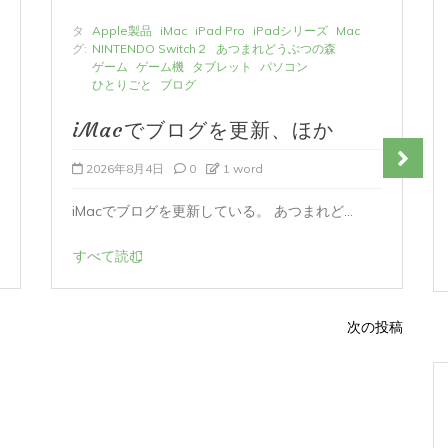
タ
Apple製品
iMac
iPad Pro
iPadシリーズ
Mac
グ:
NINTENDO Switch２
あつまれどうぶつの森
ゲーム
ゲーム機
タブレット
パソコン
ひとりごと
ブログ
iMacでブログを更新、ほか
2026年8月4日
0
1 word
iMacでブログを更新している。 あつまれど...
すべて読む
次の投稿