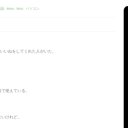
製品
iMac
Mac
パソコン
したら、いいねをしてくれた人がいた。
リーズ
タ
Apple製品
iMac
iPad Pro
iPadシリーズ
グ:
Mac
NINTENDO Switch２
役で使えている。
機
あつまれどうぶつの森
ゲーム
ゲーム機
グ
タブレット
パソコン
ひとりごと
ブログ
新、ほ
iMacでブログを更新、ほ
ないけれど。
か