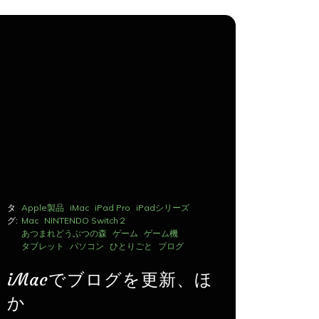
タ
Apple製品
iMac
iPad Pro
iPadシリーズ
タ
Apple製品
グ:
Mac
NINTENDO Switch２
グ:
Mac
NINTE
あつまれどうぶつの森
ゲーム
ゲーム機
あつまれど
タブレット
パソコン
ひとりごと
ブログ
タブレット
iMacでブログを更新、ほ
iMac
か
か