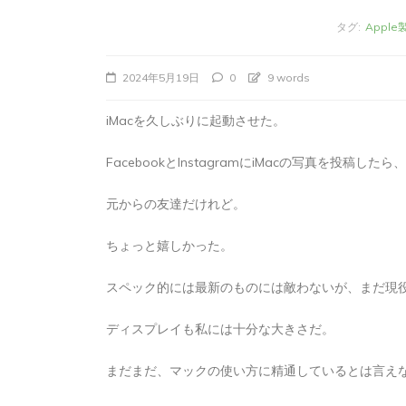
タグ:
Apple
2024年5月19日
0
9 words
iMacを久しぶりに起動させた。
FacebookとInstagramにiMacの写真を投稿
元からの友達だけれど。
ちょっと嬉しかった。
タ
Apple製品
iMac
iPad Pro
iPadシ
グ:
Mac
NINTENDO Switch２
スペック的には最新のものには敵わないが、まだ現
あつまれどうぶつの森
ゲーム
ゲーム
タブレット
パソコン
ひとりごと
ブロ
ディスプレイも私には十分な大きさだ。
iMacでブログを更
まだまだ、マックの使い方に精通しているとは言え
か