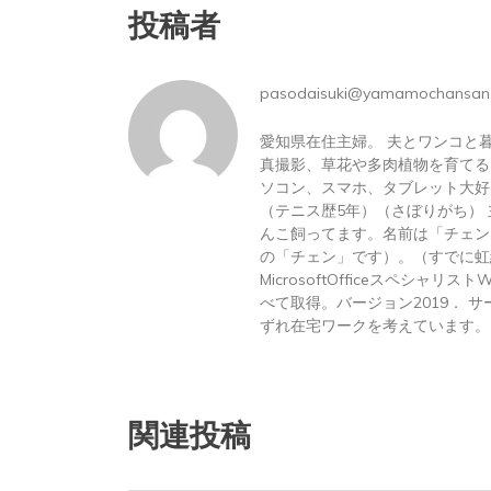
投稿者
pasodaisuki@yamamochansan
愛知県在住主婦。 夫とワンコと
真撮影、草花や多肉植物を育てる
ソコン、スマホ、タブレット大好
（テニス歴5年）（さぼりがち）
んこ飼ってます。名前は「チェン
の「チェン」です）。（すでに虹
MicrosoftOfficeスペシャリス
べて取得。バージョン2019． サーテ
ずれ在宅ワークを考えています。
関連投稿