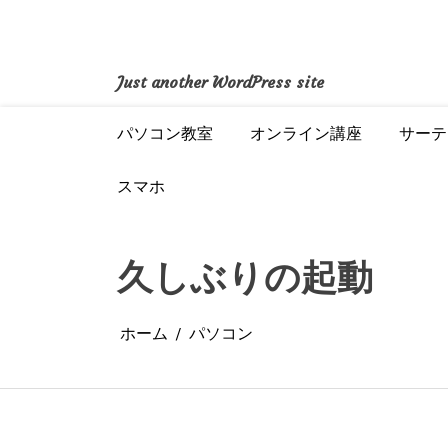
コ
ン
テ
ン
Just another WordPress site
ツ
へ
パソコン教室
オンライン講座
サーテ
ス
キ
ッ
スマホ
プ
久しぶりの起動
ホーム
パソコン