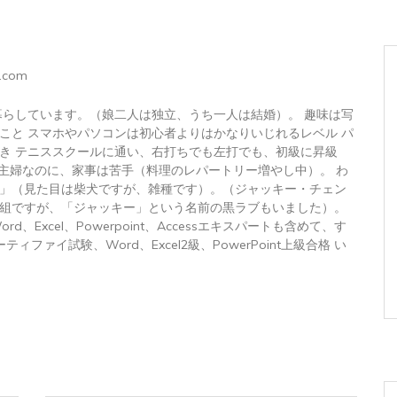
.com
暮らしています。（娘二人は独立、うち一人は結婚）。 趣味は写
こと スマホやパソコンは初心者よりはかなりいじれるレベル パ
き テニススクールに通い、右打ちでも左打でも、初級に昇級
 主婦なのに、家事は苦手（料理のレパートリー増やし中）。 わ
」（見た目は柴犬ですが、雑種です）。（ジャッキー・チェン
組ですが、「ジャッキー」という名前の黒ラブもいました）。
トWord、Excel、Powerpoint、Accessエキスパートも含めて、す
ィファイ試験、Word、Excel2級、PowerPoint上級合格 い