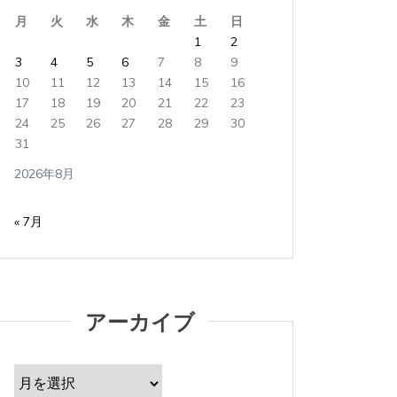
月
火
水
木
金
土
日
タ
Apple製品
iMac
iPad Pro
iPadシリーズ
Mac
タ
Appl
1
2
グ:
NINTENDO Switch２
あつまれどうぶつの森
グ:
NINTE
ゲーム
ゲーム機
タブレット
パソコン
ゲーム
3
4
5
6
7
8
9
ひとりごと
ブログ
ひとり
10
11
12
13
14
15
16
17
18
19
20
21
22
23
iMacでブログを更新、ほか
iMa
24
25
26
27
28
29
30
31
2026年8月3日
0
1 word
2026年
2026年8月
iMacでブログを更新している。 あつまれど...
iMacで
« 7月
すべて読む
すべて読
アーカイブ
ア
ー