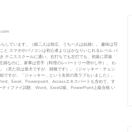
.com
暮らしています。（娘二人は独立、うち一人は結婚）。 趣味は写
こと スマホやパソコンは初心者よりはかなりいじれるレベル パ
き テニススクールに通い、右打ちでも左打でも、初級に昇級
 主婦なのに、家事は苦手（料理のレパートリー増やし中）。 わ
」（見た目は柴犬ですが、雑種です）。（ジャッキー・チェン
組ですが、「ジャッキー」という名前の黒ラブもいました）。
トWord、Excel、Powerpoint、Accessエキスパートも含めて、す
ィファイ試験、Word、Excel2級、PowerPoint上級合格 い