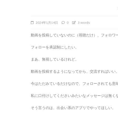
2024年1月14日
0
3 words
動画を投稿していないのに（視聴だけ）、フォロワ
フォローを承認制にしたい。
まあ、無視しているけれど。
動画を投稿するようになってから、交流すればいい
タ
Apple製品
iMac
iPad Pro
iPadシ
グ:
Mac
NINTENDO Switch２
今はただみているだけなので、フォローされても意
あつまれどうぶつの森
ゲーム
ゲーム
タブレット
パソコン
ひとりごと
ブロ
私に口付けしてくださいみたいなメッセージは無く
iMacでブログを更
そう言うのは、出会い系のアプリでやってほしい。
か