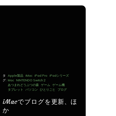
タ
Apple製品
iMac
iPad Pro
iPadシリーズ
タ
Apple製品
グ:
Mac
NINTENDO Switch２
グ:
Mac
NINTE
あつまれどうぶつの森
ゲーム
ゲーム機
あつまれど
タブレット
パソコン
ひとりごと
ブログ
タブレット
iMacでブログを更新、ほ
iMac
か
か