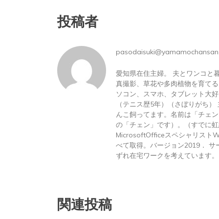
投稿者
pasodaisuki@yamamochansan
愛知県在住主婦。 夫とワンコと
真撮影、草花や多肉植物を育てる
ソコン、スマホ、タブレット大好
（テニス歴5年）（さぼりがち）
んこ飼ってます。名前は「チェン
の「チェン」です）。（すでに虹
MicrosoftOfficeスペシャリス
べて取得。バージョン2019． サーテ
ずれ在宅ワークを考えています。
関連投稿