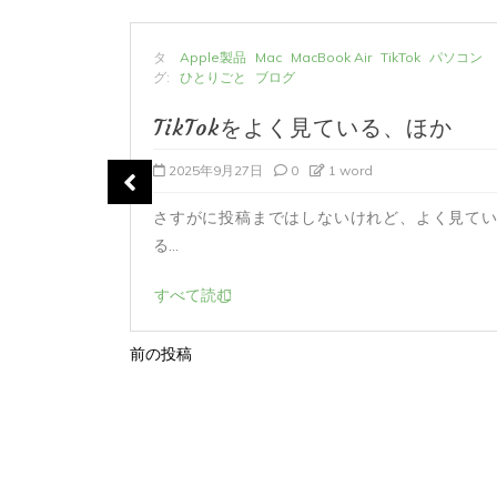
ン
タ
Apple製品
Mac
MacBook Air
TikTok
パソコン
グ:
ひとりごと
ブログ
か
TikTokをよく見ている、ほか
2025年9月27日
0
1 word
.
さすがに投稿まではしないけれど、よく見てい
る...
すべて読む
前の投稿
投
稿
ナ
ビ