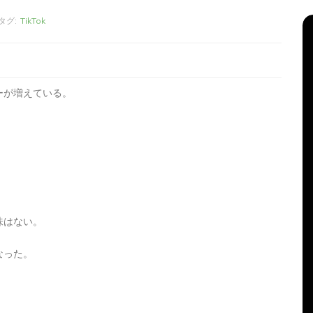
タグ:
TikTok
ーが増えている。
。
リーズ
タ
Apple製品
iMac
iPad Pro
iPadシリーズ
グ:
Mac
NINTENDO Switch２
味はない。
機
あつまれどうぶつの森
ゲーム
ゲーム機
グ
タブレット
パソコン
ひとりごと
ブログ
なった。
新、ほ
iMacでブログを更新、ほ
か