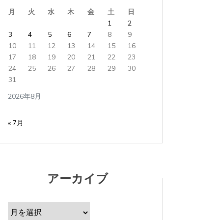
月
火
水
木
金
土
日
1
2
タグ:
TikTok
タグ:
TikT
3
4
5
6
7
8
9
TikTokは面白い
見る
10
11
12
13
14
15
16
17
18
19
20
21
22
23
2025年2月24日
0
3 words
2024年
24
25
26
27
28
29
30
31
TikTokは見ている分には面白い。 ときど...
見るだけ
2026年8月
すべて読む
すべて読
« 7月
アーカイブ
ア
ー