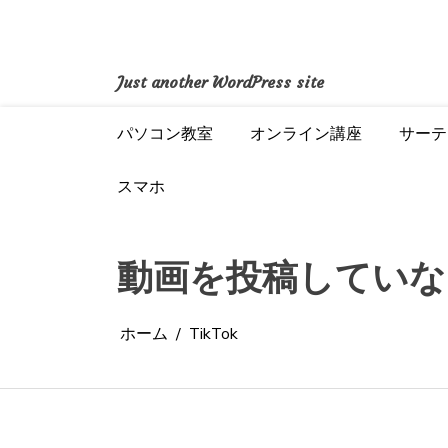
コ
ン
テ
ン
Just another WordPress site
ツ
へ
パソコン教室
オンライン講座
サーテ
ス
キ
ッ
スマホ
プ
動画を投稿していな
ホーム
TikTok