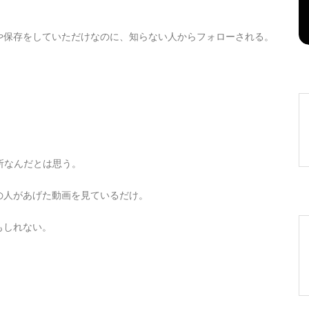
2026年8月7日
0
1 word
や保存をしていただけなのに、知らない人からフォローされる。
場所なんだとは思う。
の人があげた動画を見ているだけ。
もしれない。