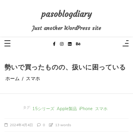
コ
ン
テ
pasoblogdiary
ン
ツ
へ
Just another WordPress site
ス
キ
ッ
プ
勢いで買ったものの、扱いに困っている
ホーム
スマホ
タグ:
15シリーズ
Apple製品
iPhone
スマホ
2024年4月4日
0
13 words