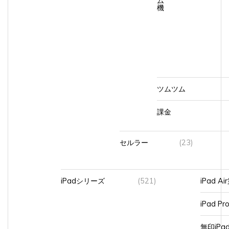
機
ツムツム
課金
セルラー
(23)
iPadシリーズ
(521)
iPad A
iPad Pr
無印iP