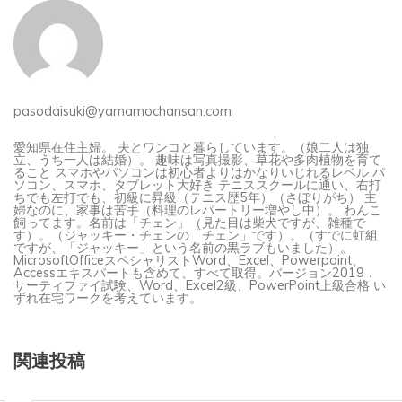
pasodaisuki@yamamochansan.com
愛知県在住主婦。 夫とワンコと暮らしています。（娘二人は独
立、うち一人は結婚）。 趣味は写真撮影、草花や多肉植物を育て
ること スマホやパソコンは初心者よりはかなりいじれるレベル パ
ソコン、スマホ、タブレット大好き テニススクールに通い、右打
ちでも左打でも、初級に昇級（テニス歴5年）（さぼりがち） 主
婦なのに、家事は苦手（料理のレパートリー増やし中）。 わんこ
飼ってます。名前は「チェン」（見た目は柴犬ですが、雑種で
す）。（ジャッキー・チェンの「チェン」です）。（すでに虹組
ですが、「ジャッキー」という名前の黒ラブもいました）。
MicrosoftOfficeスペシャリストWord、Excel、Powerpoint、
Accessエキスパートも含めて、すべて取得。バージョン2019．
サーティファイ試験、Word、Excel2級、PowerPoint上級合格 い
ずれ在宅ワークを考えています。
関連投稿