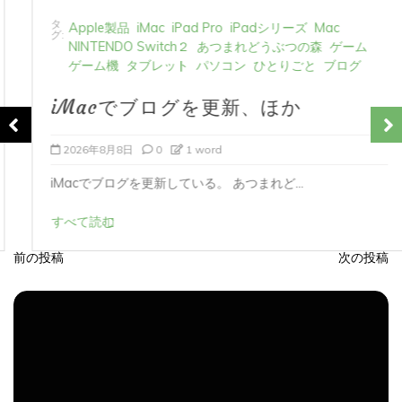
タ
Apple製品
iMac
iPad Pro
iPadシリーズ
Mac
グ:
NINTENDO Switch２
あつまれどうぶつの森
ゲーム
ゲーム機
タブレット
パソコン
ひとりごと
ブログ
iMacでブログを更新、ほか
2026年8月8日
0
1 word
iMacでブログを更新している。 あつまれど...
すべて読む
前の投稿
次の投稿
投
稿
ナ
ビ
ゲ
ー