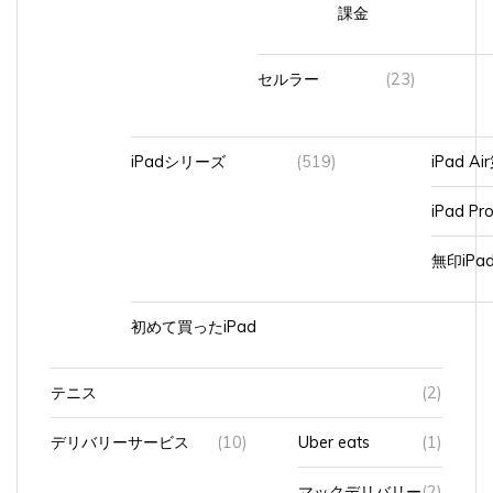
課金
セルラー
(23)
iPadシリーズ
(519)
iPad A
iPad Pr
無印iP
初めて買ったiPad
テニス
(2)
デリバリーサービス
(10)
Uber eats
(1)
マックデリバリー
(2)