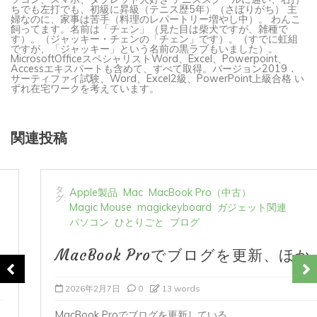
ちでも左打でも、初級に昇級（テニス歴5年）（さぼりがち） 主
婦なのに、家事は苦手（料理のレパートリー増やし中）。 わんこ
飼ってます。名前は「チェン」（見た目は柴犬ですが、雑種で
す）。（ジャッキー・チェンの「チェン」です）。（すでに虹組
ですが、「ジャッキー」という名前の黒ラブもいました）。
MicrosoftOfficeスペシャリストWord、Excel、Powerpoint、
Accessエキスパートも含めて、すべて取得。バージョン2019．
サーティファイ試験、Word、Excel2級、PowerPoint上級合格 い
ずれ在宅ワークを考えています。
関連投稿
タ
Apple製品
Mac
MacBook Pro（中古）
グ:
Magic Mouse
magickeyboard
ガジェット関連
パソコン
ひとりごと
ブログ
MacBook Proでブログを更新、ほか
2026年2月7日
0
13 words
MacBook Proでブログを更新している...