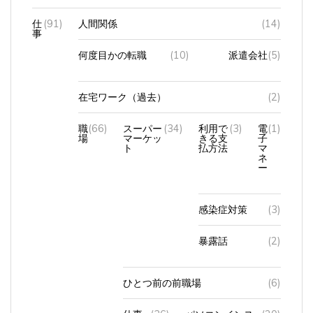
仕
(91)
人間関係
(14)
事
何度目かの転職
(10)
派遣会社
(5)
在宅ワーク（過去）
(2)
職
(66)
スーパー
(34)
利用で
(3)
電
(1)
場
マーケッ
きる支
子
ト
払方法
マ
ネ
ー
感染症対策
(3)
暴露話
(2)
ひとつ前の前職場
(6)
仕事
(36)
パソコンインス
(20)