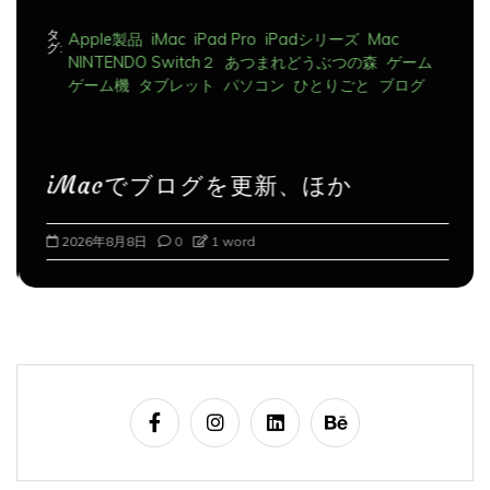
タ
Apple製品
iMac
iPad Pro
iPadシリーズ
Mac
グ:
NINTENDO Switch２
あつまれどうぶつの森
ゲーム
ゲーム機
タブレット
パソコン
ひとりごと
ブログ
iMacでブログを更新、ほか
2026年8月8日
0
1 word