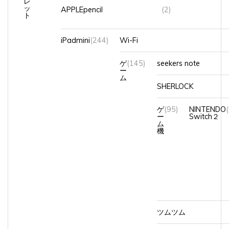
ッ
APPLEpencil
(2)
ト
iPadmini
(244)
Wi-Fi
ゲ
(145)
seekers note
ー
ム
SHERLOCK
ゲ
(95)
NINTENDO
ー
Switch２
ム
機
ツムツム