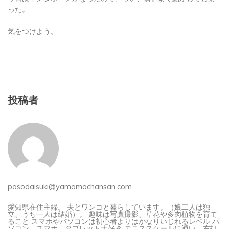
った。
気をつけよう。
投稿者
pasodaisuki@yamamochansan.com
愛知県在住主婦。 夫とワンコと暮らしています。（娘二人は独
立、うち一人は結婚）。 趣味は写真撮影、草花や多肉植物を育て
ること スマホやパソコンは初心者よりはかなりいじれるレベル パ
ソコン、スマホ、タブレット大好き テニススクールに通い、右打