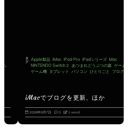
ョ
ン
タ
Apple製品
iMac
iPad Pro
iPadシリーズ
Mac
グ:
NINTENDO Switch２
あつまれどうぶつの森
ゲーム
ゲーム機
タブレット
パソコン
ひとりごと
ブログ
iMacでブログを更新、ほか
2026年8月7日
0
1 word