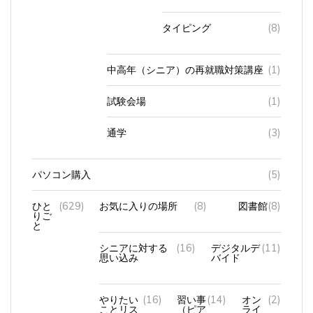
タイピング
(8)
中高年（シニア）の再就職対策講座
(1)
試験会場
(1)
通学
(3)
パソコン購入
(5)
ひと
(629)
お気に入りの場所
(8)
図書館
(8)
りご
と
シニアに対する
(16)
デジタルデ
(11)
思い込み
バイド
やりたい
(16)
習い事
(14)
オン
(2)
ことリス
（ピア
ライ
ト
ノ）
ンレ