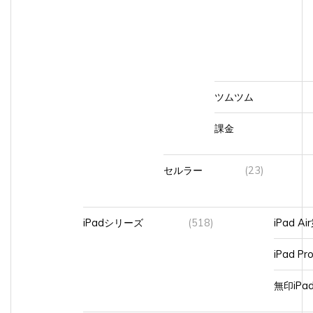
ツムツム
課金
セルラー
(23)
iPadシリーズ
(518)
iPad A
iPad Pr
無印iP