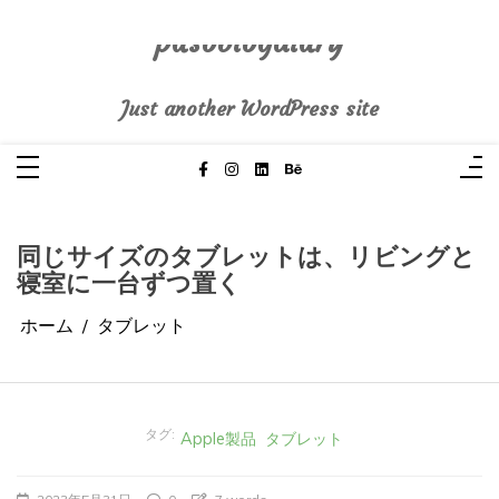
コ
ン
テ
pasoblogdiary
ン
ツ
へ
Just another WordPress site
ス
キ
ッ
プ
同じサイズのタブレットは、リビングと
寝室に一台ずつ置く
ホーム
タブレット
タグ:
Apple製品
タブレット
2023年5月31日
0
7 words