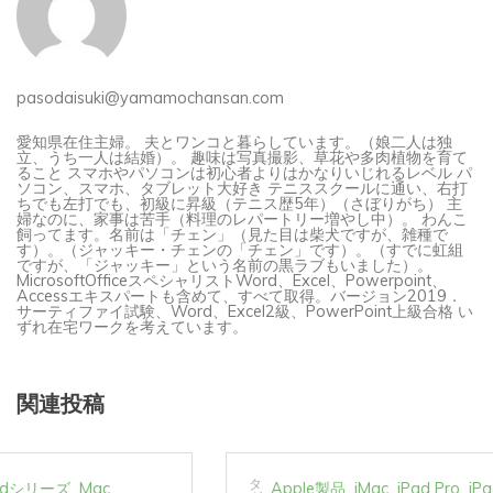
pasodaisuki@yamamochansan.com
愛知県在住主婦。 夫とワンコと暮らしています。（娘二人は独
立、うち一人は結婚）。 趣味は写真撮影、草花や多肉植物を育て
ること スマホやパソコンは初心者よりはかなりいじれるレベル パ
ソコン、スマホ、タブレット大好き テニススクールに通い、右打
ちでも左打でも、初級に昇級（テニス歴5年）（さぼりがち） 主
婦なのに、家事は苦手（料理のレパートリー増やし中）。 わんこ
飼ってます。名前は「チェン」（見た目は柴犬ですが、雑種で
す）。（ジャッキー・チェンの「チェン」です）。（すでに虹組
ですが、「ジャッキー」という名前の黒ラブもいました）。
MicrosoftOfficeスペシャリストWord、Excel、Powerpoint、
Accessエキスパートも含めて、すべて取得。バージョン2019．
サーティファイ試験、Word、Excel2級、PowerPoint上級合格 い
ずれ在宅ワークを考えています。
関連投稿
タ
Apple製品
iMac
iPad Pro
iPadシリーズ
Mac
グ: