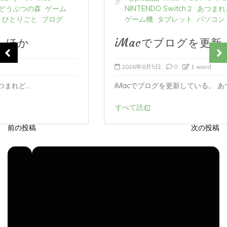
NINTENDO Switch２
あつまれどうぶつの森
ゲーム
ゲーム機
タブレット
パソコン
ひとりごと
ブログ
iMacでブログを更新、ほか
2026年8月5日
0
1 word
iMacでブログを更新している。 あつまれど...
すべて読む
前の投稿
次の投稿
投
稿
ナ
ビ
ゲ
ー
シ