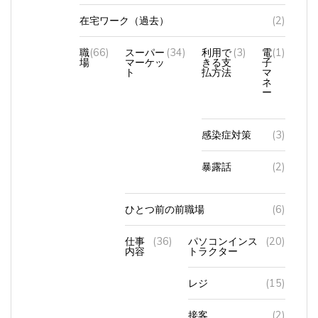
在宅ワーク（過去）
(2)
職
(66)
スーパー
(34)
利用で
(3)
電
(1)
場
マーケッ
きる支
子
ト
払方法
マ
ネ
ー
感染症対策
(3)
暴露話
(2)
ひとつ前の前職場
(6)
仕事
(36)
パソコンインス
(20)
内容
トラクター
レジ
(15)
接客
(2)