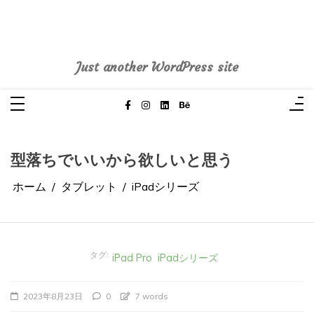
コ
ン
テ
pasoblogdiary
ン
ツ
へ
Just another WordPress site
ス
キ
ッ
プ
型落ちでいいから欲しいと思う
ホーム
タブレット
iPadシリーズ
タグ:
iPad Pro
iPadシリーズ
2023年8月23日
0
7 words