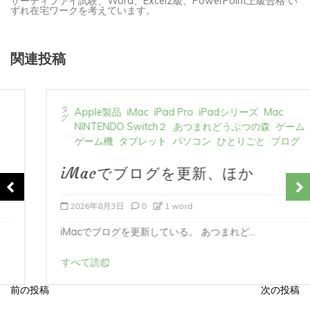
ずれ在宅ワークを考えています。
関連投稿
タ
Apple製品
iMac
iPad Pro
iPadシリーズ
Mac
グ:
NINTENDO Switch２
あつまれどうぶつの森
ゲーム
ゲーム機
タブレット
パソコン
ひとりごと
ブログ
iMacでブログを更新、ほか
2026年8月3日
0
1 word
iMacでブログを更新している。 あつまれど...
すべて読む
前の投稿
次の投稿
投
稿