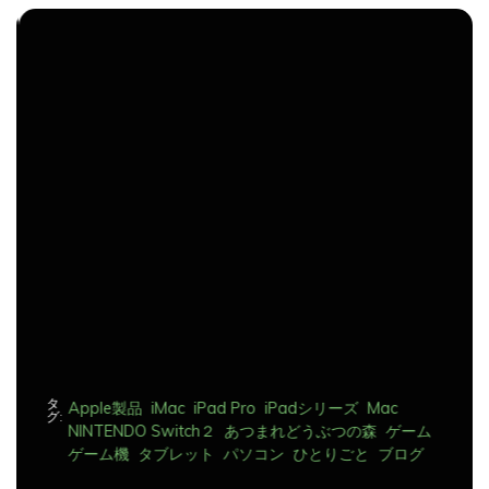
ナ
ビ
ゲ
ー
シ
ョ
ン
タ
Apple製品
iMac
iPad Pro
iPadシリーズ
Mac
グ:
NINTENDO Switch２
あつまれどうぶつの森
ゲーム
ゲーム機
タブレット
パソコン
ひとりごと
ブログ