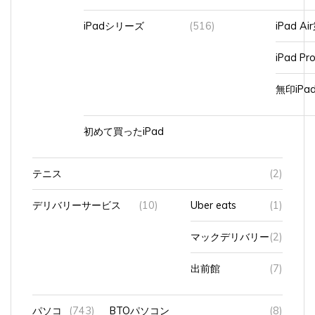
iPadシリーズ
(516)
iPad A
iPad Pr
無印iP
初めて買ったiPad
テニス
(2)
デリバリーサービス
(10)
Uber eats
(1)
マックデリバリー
(2)
出前館
(7)
パソコ
(743)
BTOパソコン
(8)
ン