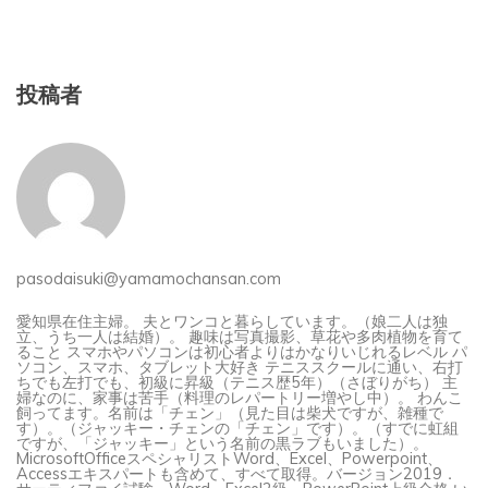
投稿者
pasodaisuki@yamamochansan.com
愛知県在住主婦。 夫とワンコと暮らしています。（娘二人は独
立、うち一人は結婚）。 趣味は写真撮影、草花や多肉植物を育て
ること スマホやパソコンは初心者よりはかなりいじれるレベル パ
ソコン、スマホ、タブレット大好き テニススクールに通い、右打
ちでも左打でも、初級に昇級（テニス歴5年）（さぼりがち） 主
婦なのに、家事は苦手（料理のレパートリー増やし中）。 わんこ
飼ってます。名前は「チェン」（見た目は柴犬ですが、雑種で
す）。（ジャッキー・チェンの「チェン」です）。（すでに虹組
ですが、「ジャッキー」という名前の黒ラブもいました）。
MicrosoftOfficeスペシャリストWord、Excel、Powerpoint、
Accessエキスパートも含めて、すべて取得。バージョン2019．
サーティファイ試験、Word、Excel2級、PowerPoint上級合格 い