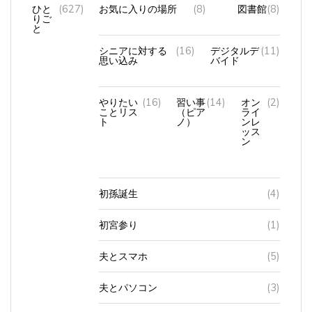
ひと
(627)
お気に入りの場所
(8)
図書館
(8)
りご
と
シニアに対する
(16)
デジタルデ
(11)
思い込み
バイド
やりたい
(16)
習い事
(14)
オン
(2)
ことリス
（ピア
ライ
ト
ノ）
ンレ
ッス
ン
初孫誕生
(4)
初宮参り
(1)
夫とスマホ
(5)
夫とパソコン
(3)
孫のこと
(3)