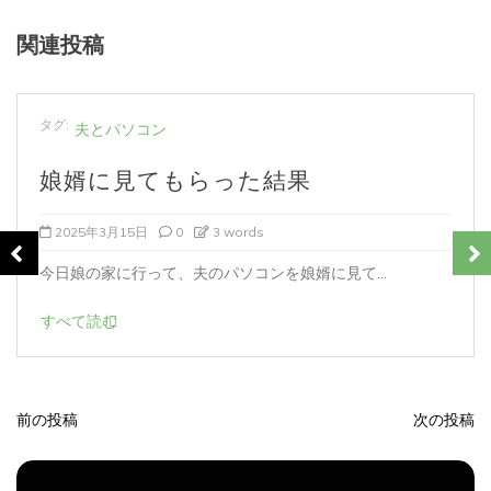
関連投稿
タ
OS
Windows11
Windowsマシン
ノートパソコン
グ:
パソコン
夫とパソコン
セットアップが済んだら用なし？
2024年10月19日
0
2 words
お店まで付き添って、説明も聞いて、セットアッ...
すべて読む
前の投稿
次の投稿
投
稿
ナ