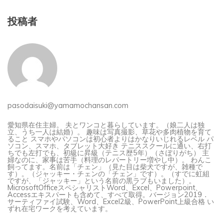
投稿者
pasodaisuki@yamamochansan.com
愛知県在住主婦。 夫とワンコと暮らしています。（娘二人は独
立、うち一人は結婚）。 趣味は写真撮影、草花や多肉植物を育て
ること スマホやパソコンは初心者よりはかなりいじれるレベル パ
ソコン、スマホ、タブレット大好き テニススクールに通い、右打
ちでも左打でも、初級に昇級（テニス歴5年）（さぼりがち） 主
婦なのに、家事は苦手（料理のレパートリー増やし中）。 わんこ
飼ってます。名前は「チェン」（見た目は柴犬ですが、雑種で
す）。（ジャッキー・チェンの「チェン」です）。（すでに虹組
ですが、「ジャッキー」という名前の黒ラブもいました）。
MicrosoftOfficeスペシャリストWord、Excel、Powerpoint、
Accessエキスパートも含めて、すべて取得。バージョン2019．
サーティファイ試験、Word、Excel2級、PowerPoint上級合格 い
ずれ在宅ワークを考えています。