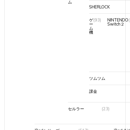
SHERLOCK
ゲ
(93)
NINTENDO
ー
Switch２
ム
機
ツムツム
課金
セルラー
(23)
iPadシリーズ
(517)
iPad A