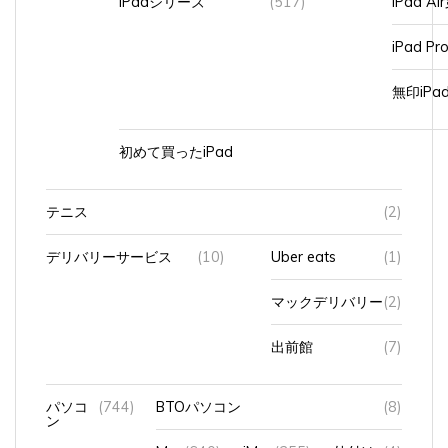
iPad Pr
無印iP
初めて買ったiPad
テニス
(2)
デリバリーサービス
(10)
Uber eats
(1)
マックデリバリー
(2)
出前館
(7)
パソコ
(744)
BTOパソコン
(8)
ン
Mac
(640)
iMac
(355)
外付け
(4)