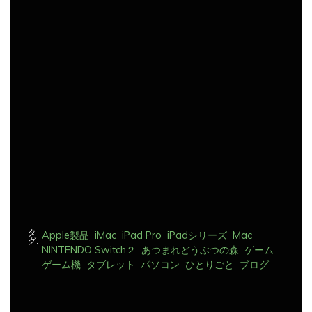
ビ
ゲ
ー
シ
ョ
ン
タ
Apple製品
iMac
iPad Pro
iPadシリーズ
Mac
グ:
NINTENDO Switch２
あつまれどうぶつの森
ゲーム
ゲーム機
タブレット
パソコン
ひとりごと
ブログ