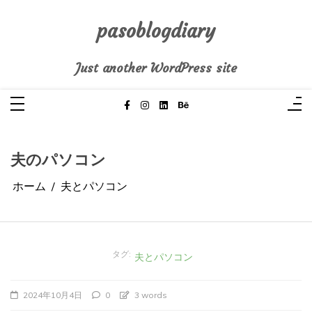
コ
ン
テ
pasoblogdiary
ン
ツ
へ
Just another WordPress site
ス
キ
ッ
プ
夫のパソコン
ホーム
夫とパソコン
タグ:
夫とパソコン
2024年10月4日
0
3 words