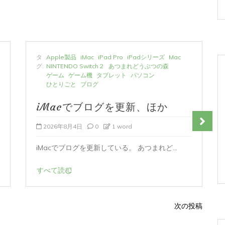
タ
Apple製品
iMac
iPad Pro
iPadシリーズ
Mac
グ:
NINTENDO Switch２
あつまれどうぶつの森
ゲーム
ゲーム機
タブレット
パソコン
ひとりごと
ブログ
iMacでブログを更新、ほか
2026年8月4日
0
1 word
iMacでブログを更新している。 あつまれど...
すべて読む
次の投稿