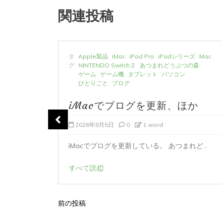
関連投稿
ーズ
Mac
タ
Apple製品
iMac
iPad Pro
iPadシリーズ
Mac
の森
グ:
NINTENDO Switch２
あつまれどうぶつの森
ゲーム
ゲーム機
タブレット
パソコン
ひとりごと
ブログ
か
iMacでブログを更新、ほか
2026年8月5日
0
1 word
ど...
iMacでブログを更新している。 あつまれど...
すべて読む
前の投稿
投
稿