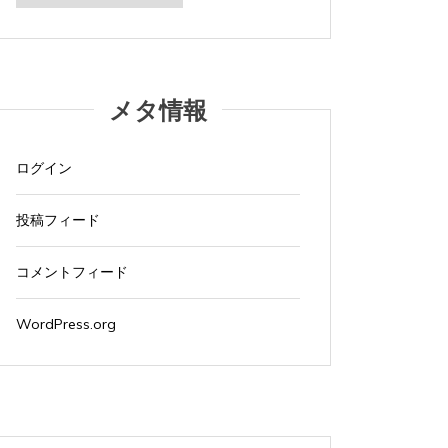
カ
イ
ブ
メタ情報
タ
Apple製品
iMac
iPad Pro
iPadシリーズ
Mac
タ
Appl
グ:
NINTENDO Switch２
あつまれどうぶつの森
グ:
NINTE
ゲーム
ゲーム機
タブレット
パソコン
ゲーム
ログイン
ひとりごと
ブログ
ひとり
iMacでブログを更新、ほか
iMa
投稿フィード
2026年8月3日
0
1 word
2026年
コメントフィード
iMacでブログを更新している。 あつまれど...
iMacで
WordPress.org
すべて読む
すべて読