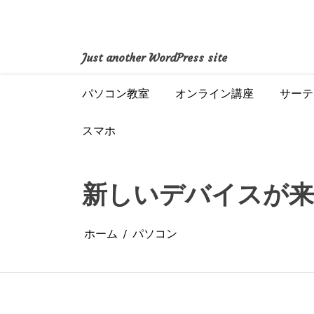
コ
ン
テ
ン
Just another WordPress site
ツ
へ
パソコン教室
オンライン講座
サーテ
ス
キ
ッ
スマホ
プ
新しいデバイスが
ホーム
パソコン