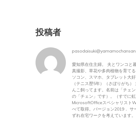
投稿者
pasodaisuki@yamamochansan
愛知県在住主婦。 夫とワンコと
真撮影、草花や多肉植物を育てる
ソコン、スマホ、タブレット大好
（テニス歴5年）（さぼりがち）
んこ飼ってます。名前は「チェン
の「チェン」です）。（すでに虹
MicrosoftOfficeスペシャリス
べて取得。バージョン2019． サーテ
ずれ在宅ワークを考えています。