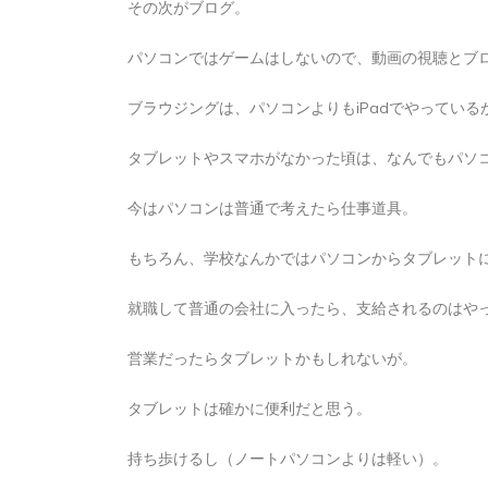
その次がブログ。
2026年8月5日
0
1 word
パソコンではゲームはしないので、動画の視聴とブ
ブラウジングは、パソコンよりもiPadでやっている
タブレットやスマホがなかった頃は、なんでもパソ
今はパソコンは普通で考えたら仕事道具。
もちろん、学校なんかではパソコンからタブレット
就職して普通の会社に入ったら、支給されるのはや
営業だったらタブレットかもしれないが。
タブレットは確かに便利だと思う。
持ち歩けるし（ノートパソコンよりは軽い）。