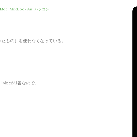
Mac
MacBook Air
パソコン
ったもの）を使わなくなっている。
Macが1番なので。
リーズ
タ
Apple製品
iMac
iPad Pro
iPadシリーズ
グ:
Mac
NINTENDO Switch２
。
機
あつまれどうぶつの森
ゲーム
ゲーム機
グ
タブレット
パソコン
ひとりごと
ブログ
新、ほ
iMacでブログを更新、ほ
か