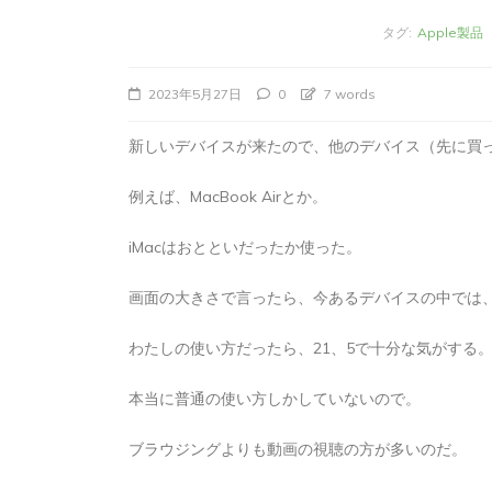
タグ:
Apple製品
2023年5月27日
0
7 words
新しいデバイスが来たので、他のデバイス（先に買
例えば、MacBook Airとか。
iMacはおとといだったか使った。
画面の大きさで言ったら、今あるデバイスの中では、i
タ
Apple製品
iMac
iPad Pro
iPadシ
グ:
Mac
NINTENDO Switch２
わたしの使い方だったら、21、5で十分な気がする
あつまれどうぶつの森
ゲーム
ゲーム
タブレット
パソコン
ひとりごと
ブロ
本当に普通の使い方しかしていないので。
iMacでブログを更
ブラウジングよりも動画の視聴の方が多いのだ。
か