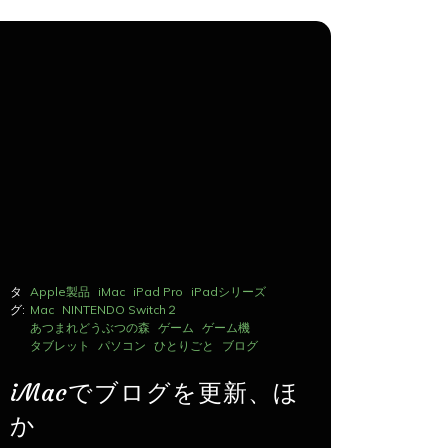
タ
Apple製品
iMac
iPad Pro
iPadシリーズ
タ
Apple製品
グ:
Mac
NINTENDO Switch２
グ:
Mac
NINTE
あつまれどうぶつの森
ゲーム
ゲーム機
あつまれど
タブレット
パソコン
ひとりごと
ブログ
タブレット
iMacでブログを更新、ほ
iMac
か
か