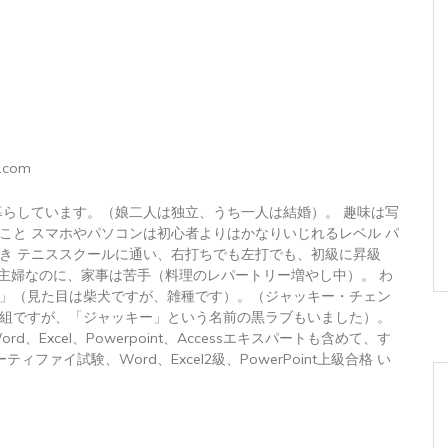
.com
暮らしています。（娘二人は独立、うち一人は結婚）。 趣味は写
こと スマホやパソコンは初心者よりはかなりいじれるレベル パ
き テニススクールに通い、右打ちでも左打でも、初級に昇級
 主婦なのに、家事は苦手（料理のレパートリー増やし中）。 わ
」（見た目は柴犬ですが、雑種です）。（ジャッキー・チェン
組ですが、「ジャッキー」という名前の黒ラブもいました）。
トWord、Excel、Powerpoint、Accessエキスパートも含めて、す
ィファイ試験、Word、Excel2級、PowerPoint上級合格 い