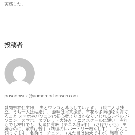
実感した。
投稿者
pasodaisuki@yamamochansan.com
愛知県在住主婦。 夫とワンコと暮らしています。（娘二人は独
立、うち一人は結婚）。 趣味は写真撮影、草花や多肉植物を育て
ること スマホやパソコンは初心者よりはかなりいじれるレベル パ
ソコン、スマホ、タブレット大好き テニススクールに通い、右打
ちでも左打でも、初級に昇級（テニス歴5年）（さぼりがち） 主
婦なのに、家事は苦手（料理のレパートリー増やし中）。 わんこ
飼ってます。名前は「チェン」（見た目は柴犬ですが、雑種で
す）。（ジャッキー・チェンの「チェン」です）。（すでに虹組