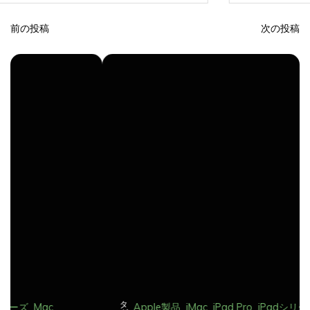
前の投稿
次の投稿
投
稿
ナ
ビ
ゲ
ー
シ
ョ
ン
タ
Apple製品
iMac
iPad Pro
iPadシリーズ
Mac
グ: