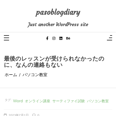
コ
ン
テ
pasoblogdiary
ン
ツ
へ
Just another WordPress site
ス
キ
ッ
プ
最後のレッスンが受けられなかったの
に、なんの連絡もない
ホーム
パソコン教室
タグ:
Word
オンライン講座
サーティファイ試験
パソコン教室
2023年7月1日
0