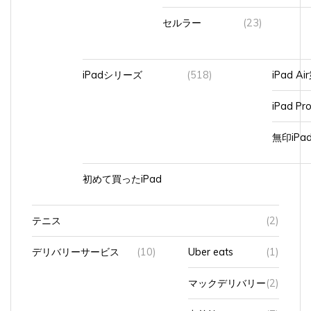
セルラー
(23)
iPadシリーズ
(518)
iPad A
iPad Pr
無印iP
初めて買ったiPad
テニス
(2)
デリバリーサービス
(10)
Uber eats
(1)
マックデリバリー
(2)
出前館
(7)