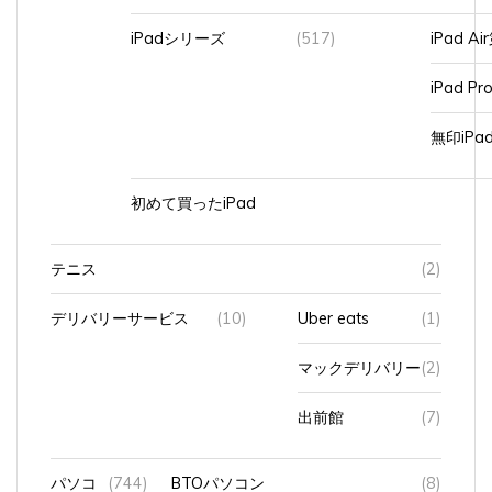
iPadシリーズ
(517)
iPad A
iPad Pr
無印iP
初めて買ったiPad
テニス
(2)
デリバリーサービス
(10)
Uber eats
(1)
マックデリバリー
(2)
出前館
(7)
パソコ
(744)
BTOパソコン
(8)
ン