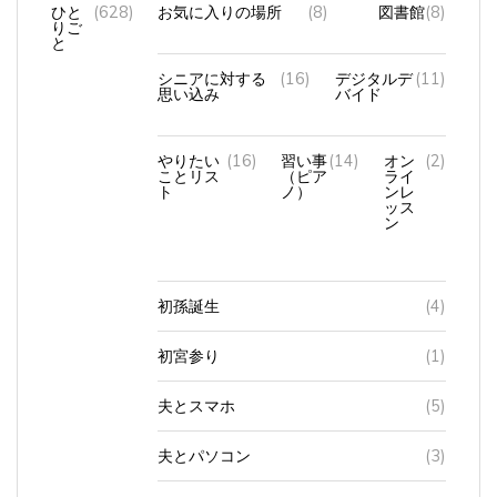
ひと
(628)
お気に入りの場所
(8)
図書館
(8)
りご
と
シニアに対する
(16)
デジタルデ
(11)
思い込み
バイド
やりたい
(16)
習い事
(14)
オン
(2)
ことリス
（ピア
ライ
ト
ノ）
ンレ
ッス
ン
初孫誕生
(4)
初宮参り
(1)
夫とスマホ
(5)
夫とパソコン
(3)
孫のこと
(3)