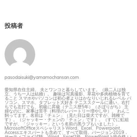
投稿者
pasodaisuki@yamamochansan.com
愛知県在住主婦。 夫とワンコと暮らしています。（娘二人は独
立、うち一人は結婚）。 趣味は写真撮影、草花や多肉植物を育て
ること スマホやパソコンは初心者よりはかなりいじれるレベル パ
ソコン、スマホ、タブレット大好き テニススクールに通い、右打
ちでも左打でも、初級に昇級（テニス歴5年）（さぼりがち） 主
婦なのに、家事は苦手（料理のレパートリー増やし中）。 わんこ
飼ってます。名前は「チェン」（見た目は柴犬ですが、雑種で
す）。（ジャッキー・チェンの「チェン」です）。（すでに虹組
ですが、「ジャッキー」という名前の黒ラブもいました）。
MicrosoftOfficeスペシャリストWord、Excel、Powerpoint、
Accessエキスパートも含めて、すべて取得。バージョン2019．
サーティファイ試験、Word、Excel2級、PowerPoint上級合格 い