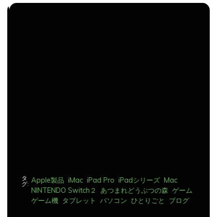
ナ
ビ
ゲ
ー
シ
ョ
ン
タ
Apple製品
iMac
iPad Pro
iPadシリーズ
Mac
グ:
NINTENDO Switch２
あつまれどうぶつの森
ゲーム
ゲーム機
タブレット
パソコン
ひとりごと
ブログ